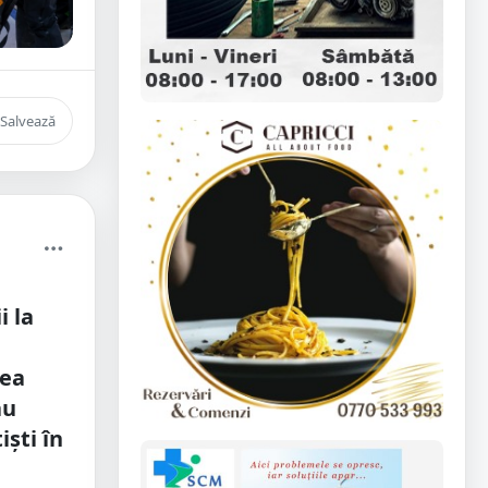
Salvează
i la
rea
au
ști în