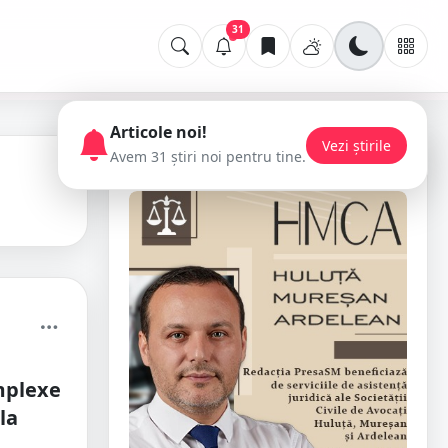
31
Articole noi!
Vezi știrile
Avem 31 știri noi pentru tine.
📢 Publicitate
mplexe
la