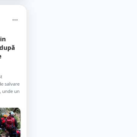
in
 după
e
st
de salvare
i, unde un