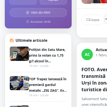
Vânt din NNV
Citește
Actualizat: 04:00
Ultimele articole
Actua
Polițist din Satu Mare,
AC
1 febr
prins la volan cu 1,75
g/l alcool în...
19 ore • Locale
FOTO. Aver
transmisă 
TOP Trapez lansează în
Urși în zon
premieră gardul
turistice 
metalic „ZIG ZAG”. Ev...
19 ore • Locale
Salvamont Satu
unei intensificăr