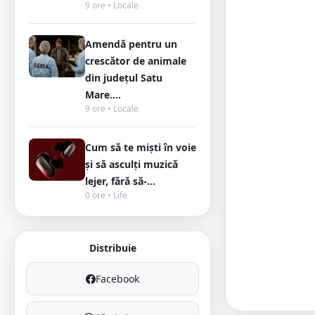
9 ore • Locale
Amendă pentru un
crescător de animale
din județul Satu
Mare....
9 ore • Locale
Cum să te miști în voie
și să asculți muzică
lejer, fără să-...
0 ore • Life
Distribuie
Facebook