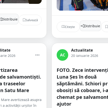
Distribuie
Salvează
Distribuie
Citește
litate
Actualitate
AC
uarie 2026
20 ianuarie 2026
tizarea
FOTO. Zece intervenți
de salvamontiști.
Luna Șes în două
a traseelor
săptămâni. Schiori p
din Satu Mare
obosiți să coboare, i-
chemat pe salvamonti
 Mare avertizează asupra
ajutor
i a activității urșilor în