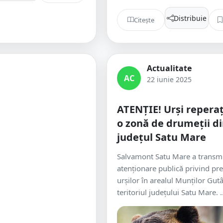
Distribuie
Citește
Actualitate
AC
22 iunie 2025
ATENȚIE! Urși reperați
o zonă de drumeții d
județul Satu Mare
Salvamont Satu Mare a transm
atenționare publică privind pr
urșilor în arealul Munților Gutâ
teritoriul județului Satu Mare. ..