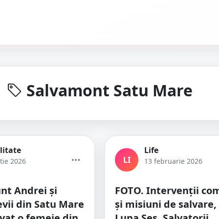
Salvamont Satu Mare
litate
Life
LI
tie 2026
13 februarie 2026
unt Andrei și
FOTO. Intervenții co
evii din Satu Mare
și misiuni de salvare, 
lvat o femeie din
Luna Șes. Salvatorii