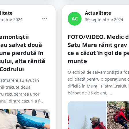
litate
Actualitate
AC
embrie 2024
30 septembrie 2024
amontiștii
FOTO/VIDEO. Medic d
au salvat două
Satu Mare rănit grav
una pierdută în
ce a căzut în gol de p
ului, alta rănită
munte
Codrului
O echipă de salvamontiști a fo
solicitată pentru o operațiune 
sătmăreni au avut în
dificilă în Munții Piatra Craiulu
ii trecute două
bărbat de 35 de ani, ...
tru recuperarea unor
nul dintre cazuri a f...