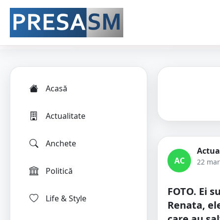
Acasă
Actualitate
Anchete
Actua
AC
22 mar
Politică
FOTO. Ei s
Life & Style
Renata, el
care au sa