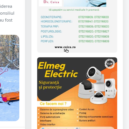
iderea
onsiliul
au fost