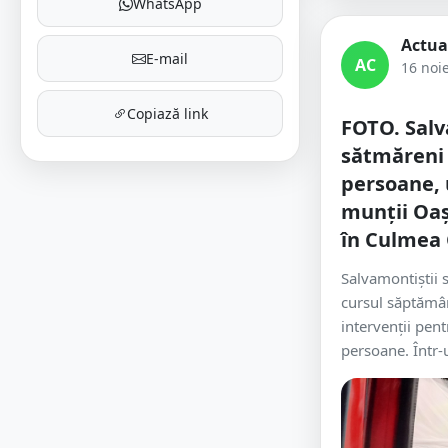
WhatsApp
Actua
E-mail
AC
16 noi
Copiază link
FOTO. Salv
sătmăreni 
persoane, 
munții Oaș
în Culmea 
Salvamontiștii 
cursul săptămân
intervenții pen
persoane. Într-u