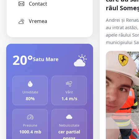
Contact
râul Some
Andrei și Renata
Vremea
au intrat astăzi,
apele râului So
municipiului Sat
20°
Satu Mare
Umiditate
Vânt
80%
1.4 m/s
Presiune
Nebulozitate
1000.4 mb
cer partial
noros