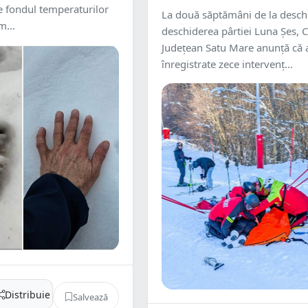
e fondul temperaturilor
La două săptămâni de la desch
m...
deschiderea pârtiei Luna Șes, C
Județean Satu Mare anunță că 
înregistrate zece intervenț...
Distribuie
Salvează