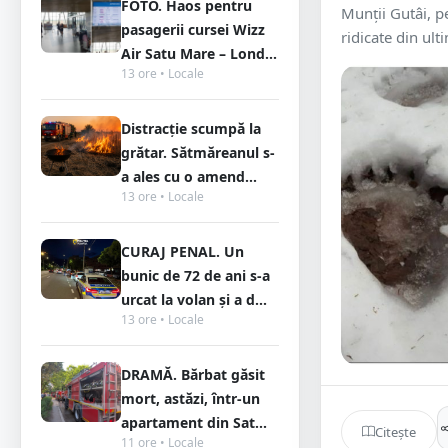
FOTO. Haos pentru
Munții Gutâi, p
pasagerii cursei Wizz
ridicate din ulti
Air Satu Mare – Lond...
13 ore • Locale
Distracție scumpă la
grătar. Sătmăreanul s-
a ales cu o amend...
13 ore • Locale
CURAJ PENAL. Un
bunic de 72 de ani s-a
urcat la volan și a d...
13 ore • Locale
DRAMĂ. Bărbat găsit
mort, astăzi, într-un
apartament din Sat...
Citește
11 ore • Locale