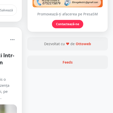
Salvează
Promovează-ți afacerea pe PresaSM
Contactează-ne
Dezvoltat cu
❤
de
Ottoweb
 într-
in
Feeds
is o
ezența
i, pe
.