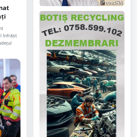
nat
ți
ht
înfrățit
udețul