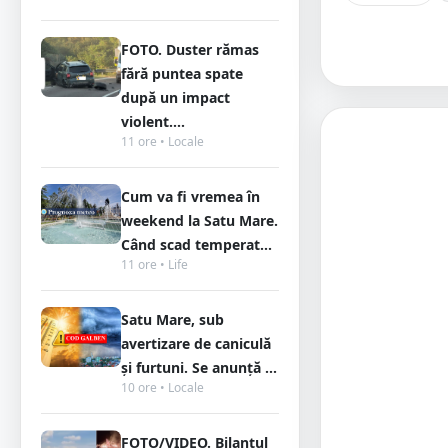
FOTO. Duster rămas
fără puntea spate
după un impact
violent....
11 ore • Locale
Cum va fi vremea în
weekend la Satu Mare.
Când scad temperat...
11 ore • Life
Satu Mare, sub
avertizare de caniculă
și furtuni. Se anunță ...
10 ore • Locale
FOTO/VIDEO. Bilanțul