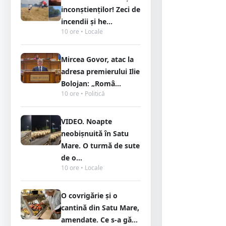
inconștienților! Zeci de
incendii și he...
10 ore • Locale
Mircea Govor, atac la
adresa premierului Ilie
Bolojan: „Româ...
10 ore • Politică
VIDEO. Noapte
neobișnuită în Satu
Mare. O turmă de sute
de o...
10 ore • Locale
O covrigărie și o
cantină din Satu Mare,
amendate. Ce s-a gă...