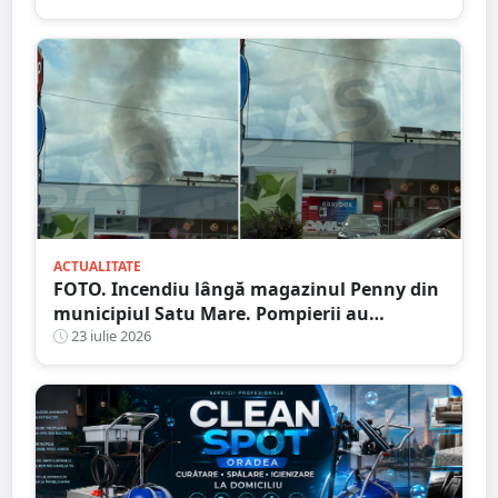
ACTUALITATE
FOTO. Incendiu lângă magazinul Penny din
municipiul Satu Mare. Pompierii au
intervenit rapid
23 iulie 2026