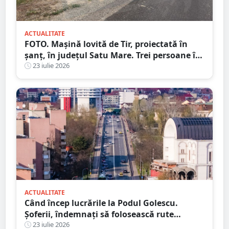
ACTUALITATE
FOTO. Mașină lovită de Tir, proiectată în
șanț, în județul Satu Mare. Trei persoane în
mașină, una la Urgență
23 iulie 2026
ACTUALITATE
Când încep lucrările la Podul Golescu.
Șoferii, îndemnați să folosească rute
alternative
23 iulie 2026