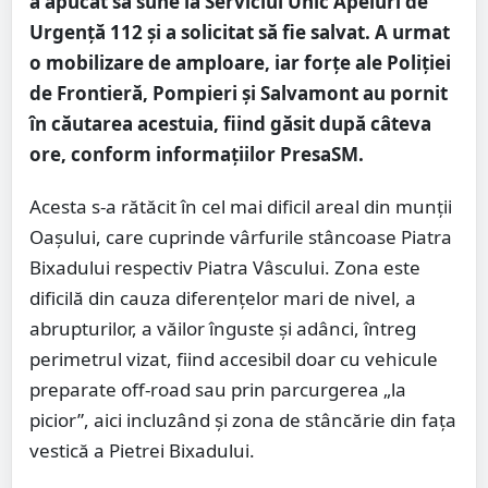
a apucat să sune la Serviciul Unic Apeluri de
Urgență 112 și a solicitat să fie salvat. A urmat
o mobilizare de amploare, iar forțe ale Poliției
de Frontieră, Pompieri și Salvamont au pornit
în căutarea acestuia, fiind găsit după câteva
ore, conform informațiilor PresaSM.
Acesta s-a rătăcit în cel mai dificil areal din munții
Oașului, care cuprinde vârfurile stâncoase Piatra
Bixadului respectiv Piatra Vâscului. Zona este
dificilă din cauza diferențelor mari de nivel, a
abrupturilor, a văilor înguste și adânci, întreg
perimetrul vizat, fiind accesibil doar cu vehicule
preparate off-road sau prin parcurgerea „la
picior”, aici incluzând și zona de stâncărie din fața
vestică a Pietrei Bixadului.