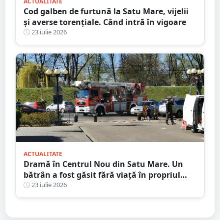
ACTUALITATE
Cod galben de furtună la Satu Mare, vijelii
și averse torențiale. Când intră în vigoare
23 iulie 2026
ACTUALITATE
Dramă în Centrul Nou din Satu Mare. Un
bătrân a fost găsit fără viață în propriul
apartament, după două zile în care nu a
23 iulie 2026
mai răspuns la telefon