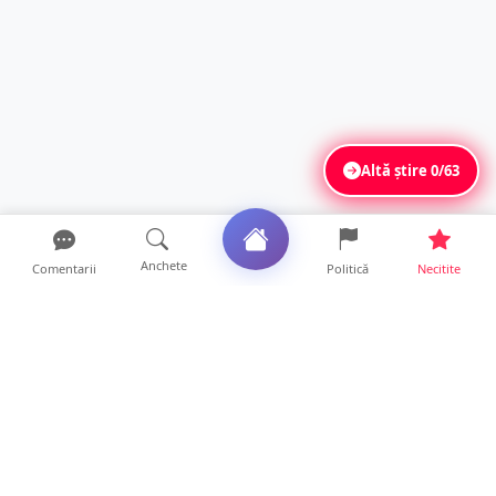
Altă știre
0/63
Anchete
Comentarii
Politică
Necitite
Ultimele articole
FOTO. Haos pentru pasagerii cursei Wizz Air
Satu Mare – Lond...
13 ore • Locale