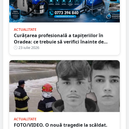
ACTUALITATE
Curățarea profesională a tapițeriilor în
Oradea: ce trebuie să verifici înainte de
programare
23 iulie 2026
ACTUALITATE
FOTO/VIDEO. O nouă tragedie la scăldat.