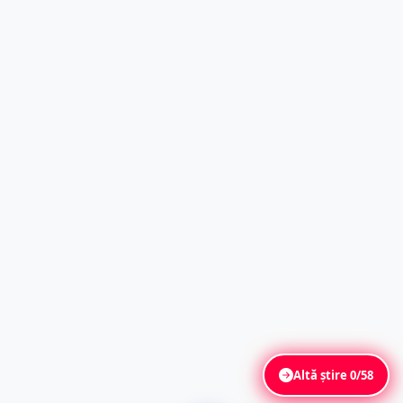
Altă știre
0/58