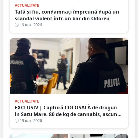
ACTUALITATE
Tată și fiu, condamnați împreună după un
scandal violent într-un bar din Odoreu
19 iulie 2026
ACTUALITATE
EXCLUSIV | Captură COLOSALĂ de droguri
în Satu Mare. 80 de kg de cannabis, ascunse
într-un plafon modificat al unei
19 iulie 2026
autoutilitare