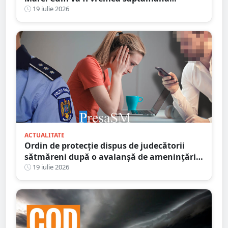
următoare
19 iulie 2026
ACTUALITATE
Ordin de protecție dispus de judecătorii
sătmăreni după o avalanșă de amenințări
online. Răzbunarea unui fiu pe amanta
19 iulie 2026
tatălui infidel