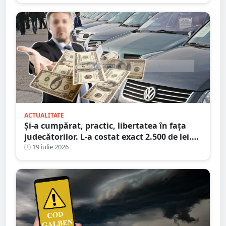
ACTUALITATE
Și-a cumpărat, practic, libertatea în fața
judecătorilor. L-a costat exact 2.500 de lei.
Victima a plătit cheltuielile de judecată
19 iulie 2026