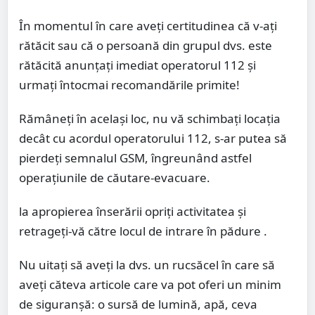
În momentul în care aveți certitudinea că v-ați
rătăcit sau că o persoană din grupul dvs. este
rătăcită anunțați imediat operatorul 112 și
urmați întocmai recomandările primite!
Rămâneți în același loc, nu vă schimbați locația
decât cu acordul operatorului 112, s-ar putea să
pierdeți semnalul GSM, îngreunând astfel
operațiunile de căutare-evacuare.
la apropierea înserării opriți activitatea și
retrageți-vă către locul de intrare în pădure .
Nu uitați să aveți la dvs. un rucsăcel în care să
aveți căteva articole care va pot oferi un minim
de siguranșă: o sursă de lumină, apă, ceva