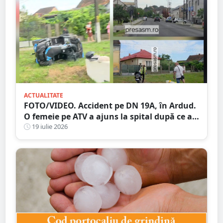
ACTUALITATE
FOTO/VIDEO. Accident pe DN 19A, în Ardud.
O femeie pe ATV a ajuns la spital după ce a
intrat în coliziune cu un motociclist
19 iulie 2026