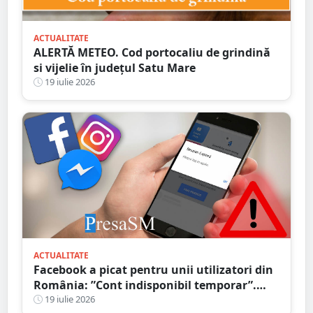
ACTUALITATE
ALERTĂ METEO. Cod portocaliu de grindină
si vijelie în județul Satu Mare
19 iulie 2026
ACTUALITATE
Facebook a picat pentru unii utilizatori din
România: ”Cont indisponibil temporar”.
Probleme și în alte țări
19 iulie 2026