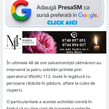
În ultimele 48 de ore salvamontiștii sătmăreni au
intervenit la patru solicitări primite prin
operatorul SNUAU 112, toate în legătură cu
persoane rătăcite în pădure, aflate la cules de
ciuperci.
O particularitate a acestei activități constă în
faptul că nu ține cont de traseele și potecile