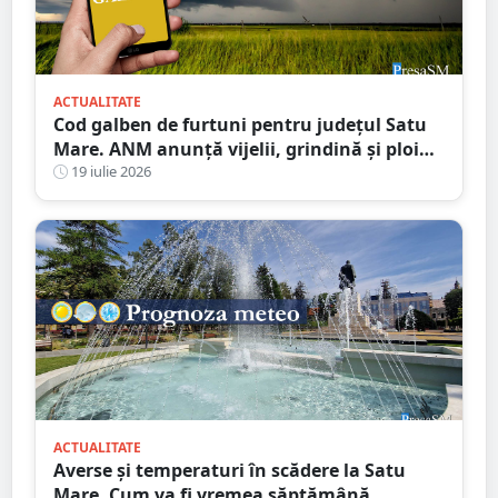
ACTUALITATE
Cod galben de furtuni pentru județul Satu
Mare. ANM anunță vijelii, grindină și ploi
torențiale
19 iulie 2026
ACTUALITATE
Averse și temperaturi în scădere la Satu
Mare. Cum va fi vremea săptămână