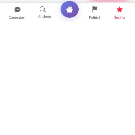
Anchete
Comentarii
Politică
Necitite
Ultimele articole
FOTO/VIDEO. Accident cumplit! Impact
frontal între un TIR și...
16 ore • Locale
FOTO. Nebunie de arome în centrul
Sătmarului! Nazar Kebab Ho...
15 ore • Locale
La ce ore va putea fi observată eclipsa de
soare la Satu Mar...
12 ore • Life