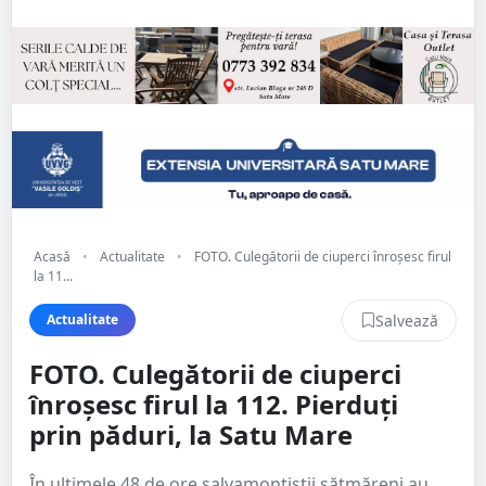
Acasă
•
Actualitate
•
FOTO. Culegătorii de ciuperci înroșesc firul
la 11...
Salvează
Actualitate
FOTO. Culegătorii de ciuperci
înroșesc firul la 112. Pierduți
prin păduri, la Satu Mare
În ultimele 48 de ore salvamontiștii sătmăreni au