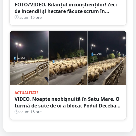
FOTO/VIDEO. Bilanțul inconștienților! Zeci
de incendii și hectare făcute scrum în
județul Satu Mare
acum 15 ore
ACTUALITATE
VIDEO. Noapte neobișnuită în Satu Mare. O
turmă de sute de oi a blocat Podul Decebal.
Gest de apreciat al ciobanului
acum 15 ore