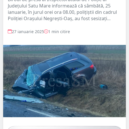
Județului Satu Mare informează că sâmbătă, 25
ianuarie, în jurul orei ora 08.00, polițiștii din cadrul
Poliției Orașului Negrești-Oaș, au fost sesizați...
27 ianuarie 2025
1 min citire