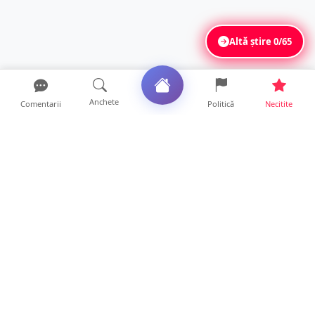
Altă știre
0/65
Anchete
Comentarii
Politică
Necitite
Ultimele articole
Polițist din Satu Mare, prins la volan cu 1,75
g/l alcool în...
19 ore • Locale
TOP Trapez lansează în premieră gardul
metalic „ZIG ZAG”. Ev...
19 ore • Locale