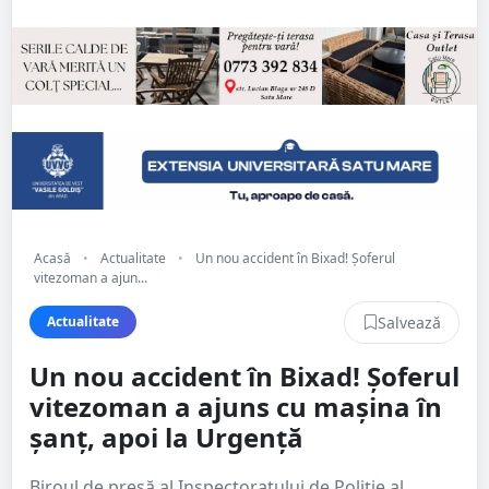
Acasă
•
Actualitate
•
Un nou accident în Bixad! Șoferul
vitezoman a ajun...
Salvează
Actualitate
Un nou accident în Bixad! Șoferul
vitezoman a ajuns cu mașina în
șanț, apoi la Urgență
Biroul de presă al Inspectoratului de Poliție al