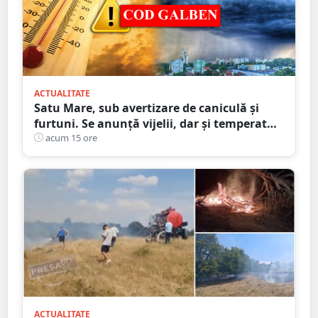
ACTUALITATE
Satu Mare, sub avertizare de caniculă și
furtuni. Se anunță vijelii, dar și temperaturi
ridicate. Avertizarea ANM
acum 15 ore
ACTUALITATE