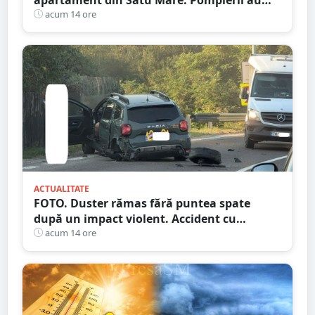
spart ușa
acum 14 ore
ACTUALITATE
FOTO. Duster rămas fără puntea spate
după un impact violent. Accident cu
implicarea unei mașini din Satu Mare
acum 14 ore