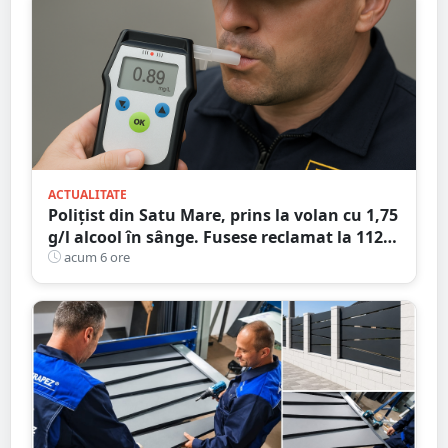
ACTUALITATE
Polițist din Satu Mare, prins la volan cu 1,75
g/l alcool în sânge. Fusese reclamat la 112
că circula pe contrasens
acum 6 ore