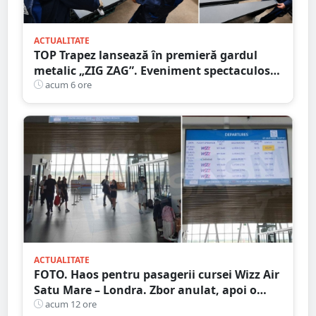
ACTUALITATE
TOP Trapez lansează în premieră gardul
metalic „ZIG ZAG”. Eveniment spectaculos
în Grădina Romei
acum 6 ore
ACTUALITATE
FOTO. Haos pentru pasagerii cursei Wizz Air
Satu Mare – Londra. Zbor anulat, apoi o
nouă întârziere. Fără explicații clare
acum 12 ore