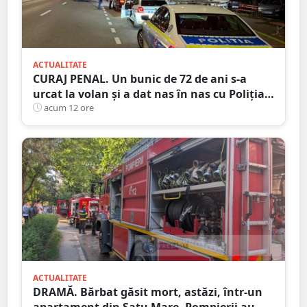
ACTUALITATE
CURAJ PENAL. Un bunic de 72 de ani s-a
urcat la volan și a dat nas în nas cu Poliția
Satu Mare
acum 12 ore
ACTUALITATE
DRAMĂ. Bărbat găsit mort, astăzi, într-un
apartament din Satu Mare. Pompierii au