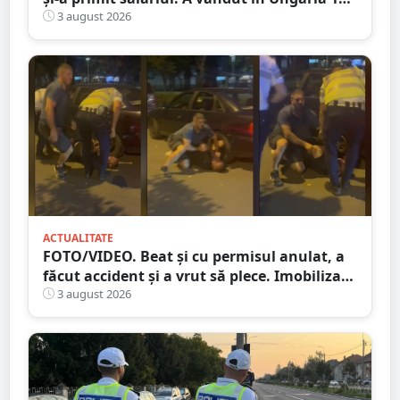
de role de vată și gresie de 7.000 de euro
3 august 2026
ACTUALITATE
FOTO/VIDEO. Beat și cu permisul anulat, a
făcut accident și a vrut să plece. Imobilizat
de trecători
3 august 2026