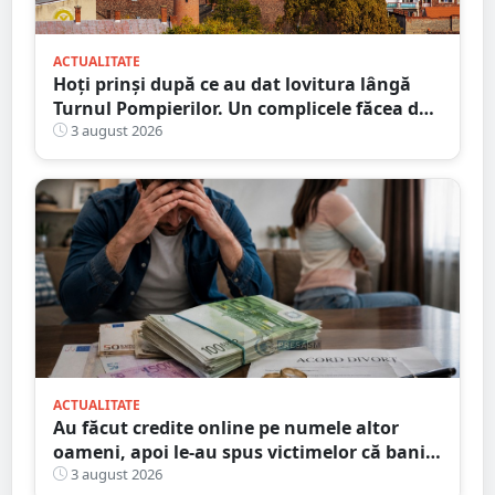
ACTUALITATE
Hoți prinși după ce au dat lovitura lângă
Turnul Pompierilor. Un complicele făcea de
pază
3 august 2026
ACTUALITATE
Au făcut credite online pe numele altor
oameni, apoi le-au spus victimelor că banii
sunt din... moștenire
3 august 2026