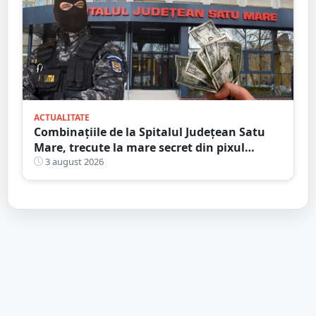
ACTUALITATE
Combinațiile de la Spitalul Județean Satu
Mare, trecute la mare secret din pixul
ministrului
3 august 2026