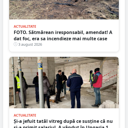
ACTUALITATE
FOTO. Sătmărean iresponsabil, amendat! A
dat foc, era sa incendieze mai multe case
3 august 2026
ACTUALITATE
Și-a jefuit tatăl vitreg după ce susține că nu
și-a primit salariul. A vândut în Ungaria 120