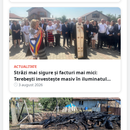
ACTUALITATE
Străzi mai sigure și facturi mai mici:
Terebești investește masiv în iluminatul
public
3 august 2026