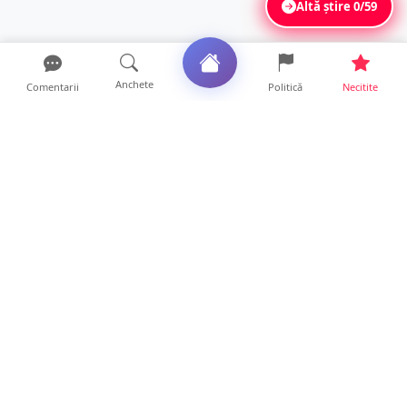
Altă știre
0/59
Anchete
Comentarii
Politică
Necitite
Ultimele articole
Servicii de TOP în sănătate! Centru de
recuperare medicală P...
16 ore • Locale
Profit pe seama neatenției șoferilor. Un site
din Ungaria vi...
14 ore • Life
Județul Satu Mare, codaș în regiune la
digitalizare. LISTA p...