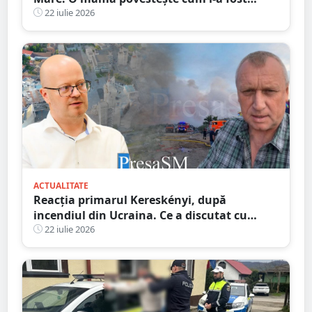
salvată speranța
22 iulie 2026
ACTUALITATE
Reacția primarul Kereskényi, după
incendiul din Ucraina. Ce a discutat cu
omologul din Beregovo
22 iulie 2026