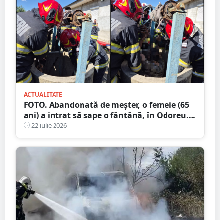
ACTUALITATE
FOTO. Abandonată de meșter, o femeie (65
ani) a intrat să sape o fântână, în Odoreu. A
rămas blocată
22 iulie 2026