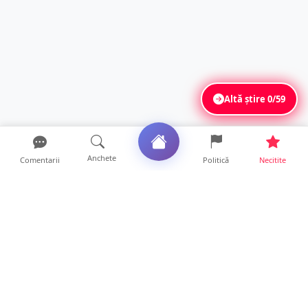
Altă știre
0/59
Anchete
Comentarii
Politică
Necitite
Ultimele articole
ANCHETĂ. Acuzații explozive la DGASPC
Satu Mare! Salarii uri...
18 ore • Anchete
FOTO/VIDEO. Accident cumplit! Impact