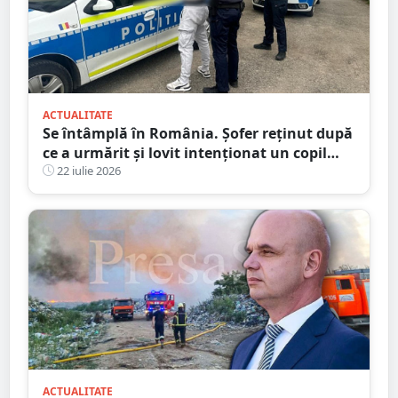
ACTUALITATE
Se întâmplă în România. Șofer reținut după
ce a urmărit și lovit intenționat un copil
aflat pe trotinetă
22 iulie 2026
ACTUALITATE