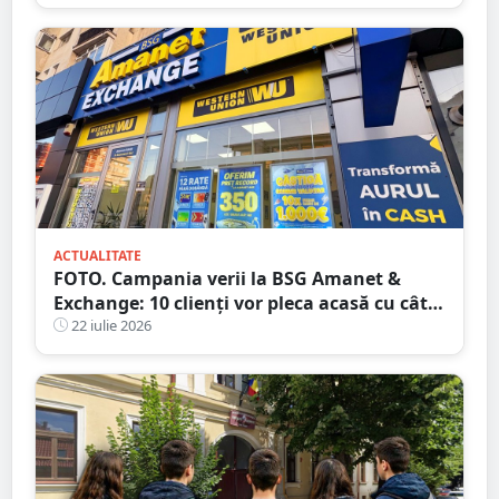
ACTUALITATE
FOTO. Campania verii la BSG Amanet &
Exchange: 10 clienți vor pleca acasă cu câte
1.000 EURO CASH!
22 iulie 2026