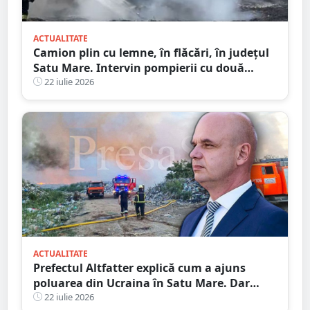
ACTUALITATE
Camion plin cu lemne, în flăcări, în județul
Satu Mare. Intervin pompierii cu două
autospeciale
22 iulie 2026
ACTUALITATE
Prefectul Altfatter explică cum a ajuns
poluarea din Ucraina în Satu Mare. Dar
nimic despre RATEUL instituțiilor publice
22 iulie 2026