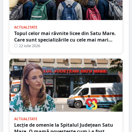
ACTUALITATE
Topul celor mai râvnite licee din Satu Mare.
Care sunt specializările cu cele mai mari
medii de intrare
22 iulie 2026
ACTUALITATE
Lecție de omenie la Spitalul Județean Satu
Mare. O mamă povestește cum i-a fost