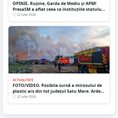
OPINIE. Rușine, Garda de Mediu și APM!
PresaSM a aflat ceea ce instituțiile statului
nu au fost în stare să descopere. Dacă asta
22 iulie 2026
înseamnă protecția mediului, atunci să
plece acasă!
ACTUALITATE
FOTO/VIDEO. Posibila sursă a mirosului de
plastic ars din tot județul Satu Mare. Arde
un depozitul de deșeuri, la aproximativ 15
22 iulie 2026
kilometri de granița României