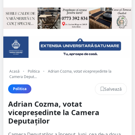
Acasă
•
Politica
•
Adrian Cozma, votat vicepreședinte la
Camera Deput...
Salvează
Politica
Adrian Cozma, votat
vicepreședinte la Camera
Deputaților
Camera Deputaților a început, luni, cea de-a doua