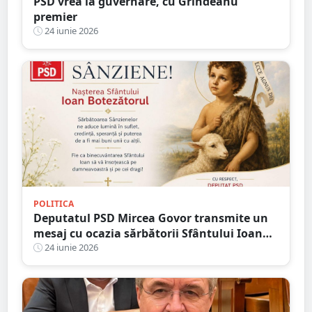
PSD vrea la guvernare, cu Grindeanu
premier
24 iunie 2026
POLITICA
Deputatul PSD Mircea Govor transmite un
mesaj cu ocazia sărbătorii Sfântului Ioan
Botezătorul și a Sânzienelor
24 iunie 2026