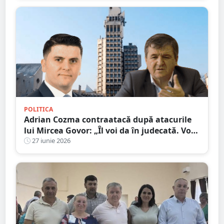
POLITICA
Adrian Cozma contraatacă după atacurile
lui Mircea Govor: „Îl voi da în judecată. Voi
cere inclusiv o expertiză psihiatrică”
27 iunie 2026