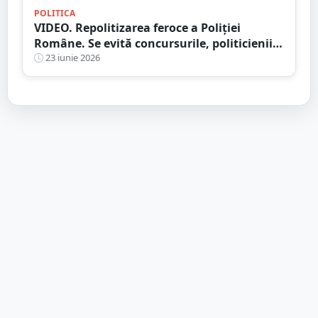
POLITICA
VIDEO. Repolitizarea feroce a Poliției
Române. Se evită concursurile, politicienii
își fac jocurile
23 iunie 2026