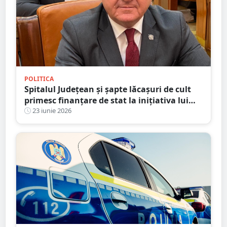
POLITICA
Spitalul Județean și șapte lăcașuri de cult
primesc finanțare de stat la inițiativa lui
Mircea Govor. S-au semnat contractele
23 iunie 2026