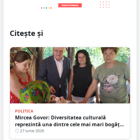
Citește și
POLITICA
Mircea Govor: Diversitatea culturală
reprezintă una dintre cele mai mari bogății
ale județului Satu Mare
27 iunie 2026