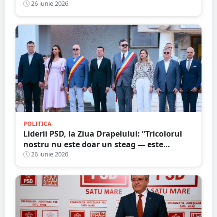
României
26 iunie 2026
POLITICA
Liderii PSD, la Ziua Drapelului: ”Tricolorul
nostru nu este doar un steag — este
mărturia vie a istoriei, a luptei și a
26 iunie 2026
sacrificiului înaintașilor”