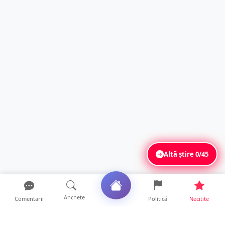
Altă știre
0/45
Anchete
Comentarii
Politică
Necitite