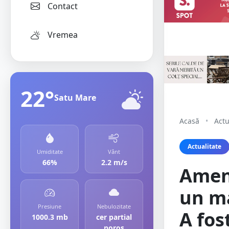
Contact
Vremea
22°
Satu Mare
Acasă
•
Actu
Actualitate
Umiditate
Vânt
66%
2.2 m/s
Amend
un ma
Presiune
Nebulozitate
A fos
1000.3 mb
cer partial
noros