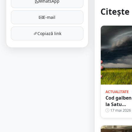
WhatsApp
Citește 
E-mail
Copiază link
ACTUALITATE
Cod galben
la Satu
Mare. LIST
17 mai 2026
localitățilo
aflate sub
avertizare