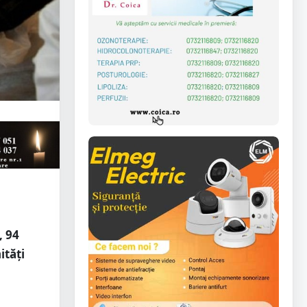
, 94
ități