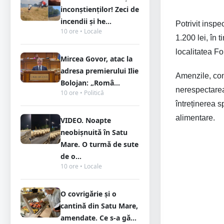
inconștienților! Zeci de
incendii și he...
Potrivit insp
10 ore • Locale
1.200 lei, în
localitatea Fo
Mircea Govor, atac la
adresa premierului Ilie
Amenzile, co
Bolojan: „Româ...
nerespectarea
10 ore • Politică
întreținerea s
alimentare.
VIDEO. Noapte
neobișnuită în Satu
Mare. O turmă de sute
de o...
10 ore • Locale
O covrigărie și o
cantină din Satu Mare,
amendate. Ce s-a gă...