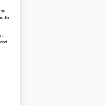
a de
r, din
tru
ivind