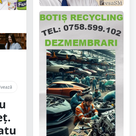
lvează
ru
ț.
atu