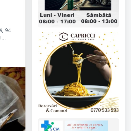
ă, 94
...