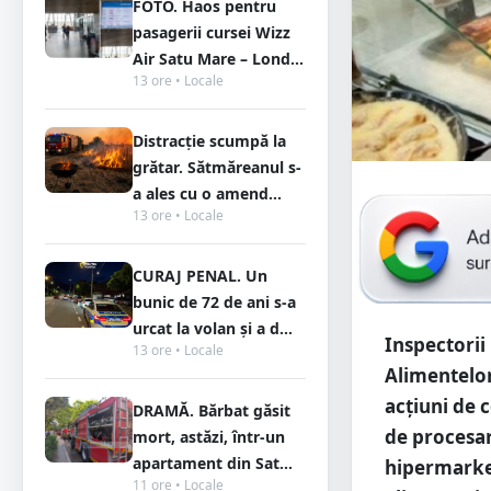
FOTO. Haos pentru
pasagerii cursei Wizz
Air Satu Mare – Lond...
13 ore • Locale
Distracție scumpă la
grătar. Sătmăreanul s-
a ales cu o amend...
13 ore • Locale
CURAJ PENAL. Un
bunic de 72 de ani s-a
urcat la volan și a d...
Inspectorii
13 ore • Locale
Alimentelor
acțiuni de c
DRAMĂ. Bărbat găsit
de procesar
mort, astăzi, într-un
apartament din Sat...
hipermarket
11 ore • Locale