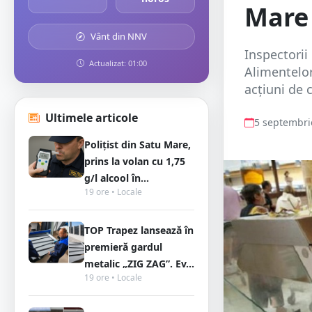
Mare
Vânt din NNV
Inspectorii
Actualizat: 01:00
Alimentelor
acțiuni de c
Ultimele articole
5 septembri
Polițist din Satu Mare,
prins la volan cu 1,75
g/l alcool în...
19 ore • Locale
TOP Trapez lansează în
premieră gardul
metalic „ZIG ZAG”. Ev...
19 ore • Locale