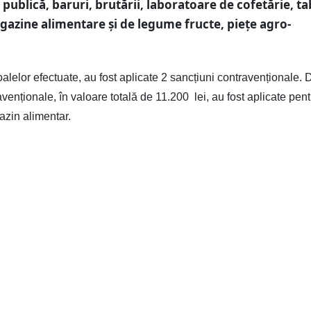
 publică, baruri, brutării, laboratoare de cofetărie, t
gazine alimentare și de legume fructe, piețe agro-
.
alelor efectuate, au fost aplicate 2 sancțiuni contravenționale.
venționale, în valoare totală de 11.200
lei, au fost aplicate pen
azin alimentar.