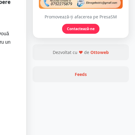
abere
Promovează-ți afacerea pe PresaSM
Contactează-ne
 Două
tru un
Dezvoltat cu
❤
de
Ottoweb
Feeds