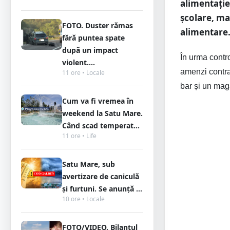
alimentație
școlare, ma
FOTO. Duster rămas
alimentare
fără puntea spate
după un impact
În urma contro
violent....
amenzi contra
11 ore • Locale
bar și un mag
Cum va fi vremea în
weekend la Satu Mare.
Când scad temperat...
11 ore • Life
Satu Mare, sub
avertizare de caniculă
și furtuni. Se anunță ...
10 ore • Locale
FOTO/VIDEO. Bilanțul