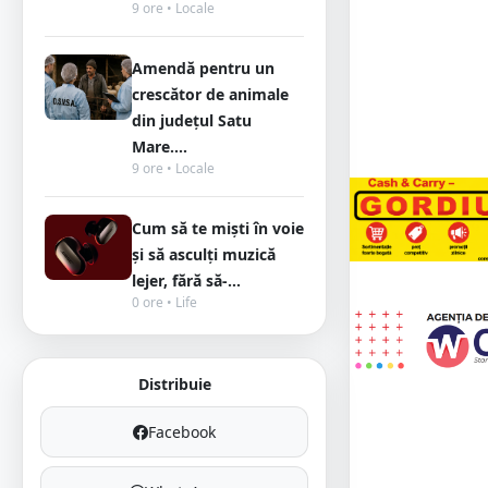
9 ore • Locale
Amendă pentru un
crescător de animale
din județul Satu
Mare....
9 ore • Locale
Cum să te miști în voie
și să asculți muzică
lejer, fără să-...
0 ore • Life
Distribuie
Facebook