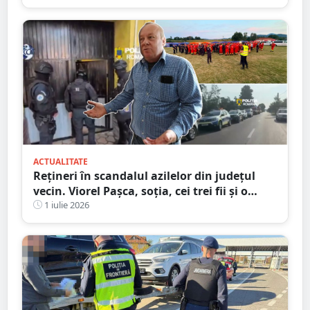
pentru toate vârstele
ACTUALITATE
Rețineri în scandalul azilelor din județul
vecin. Viorel Pașca, soția, cei trei fii și o
angajată, reținuți după audierile DIICOT
1 iulie 2026