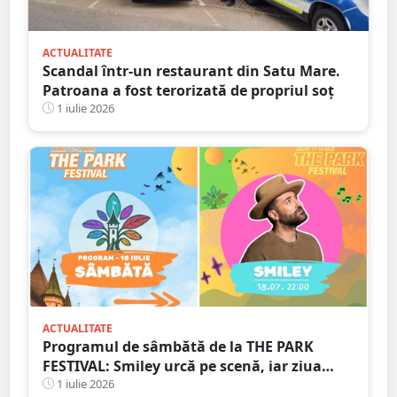
ACTUALITATE
Scandal într-un restaurant din Satu Mare.
Patroana a fost terorizată de propriul soț
1 iulie 2026
ACTUALITATE
Programul de sâmbătă de la THE PARK
FESTIVAL: Smiley urcă pe scenă, iar ziua
aduce dezbateri, sport, ateliere și concerte
1 iulie 2026