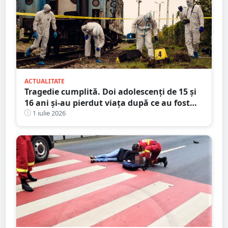
ACTUALITATE
Tragedie cumplită. Doi adolescenți de 15 și
16 ani și-au pierdut viața după ce au fost
loviți de un tren de marfă
1 iulie 2026