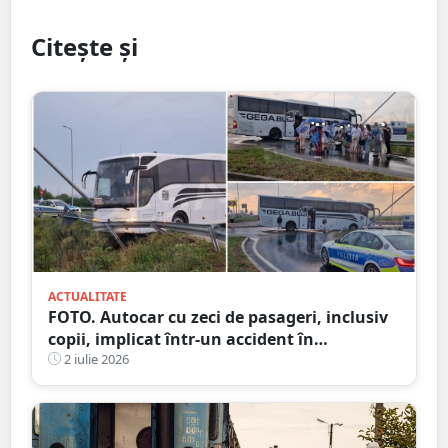
Citește și
ACTUALITATE
FOTO. Autocar cu zeci de pasageri, inclusiv
copii, implicat într-un accident în
municipiul Satu Mare
2 iulie 2026