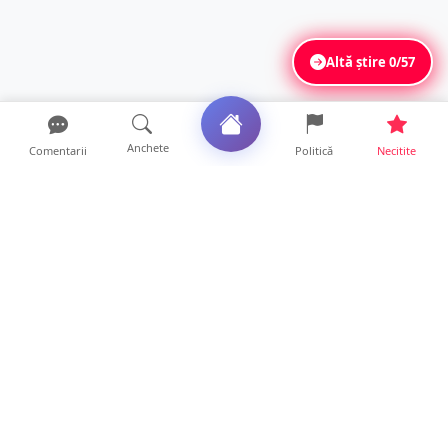
Altă știre
0/57
Anchete
Comentarii
Politică
Necitite
Ultimele articole
Profit pe seama neatenției șoferilor. Un site
din Ungaria vi...
14 ore • Life
Județul Satu Mare, codaș în regiune la
digitalizare. LISTA p...
14 ore • Locale