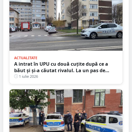
ACTUALITATE
A intrat în UPU cu două cuțite după ce a
băut și și-a căutat rivalul. La un pas de
tragedie
1 iulie 2026