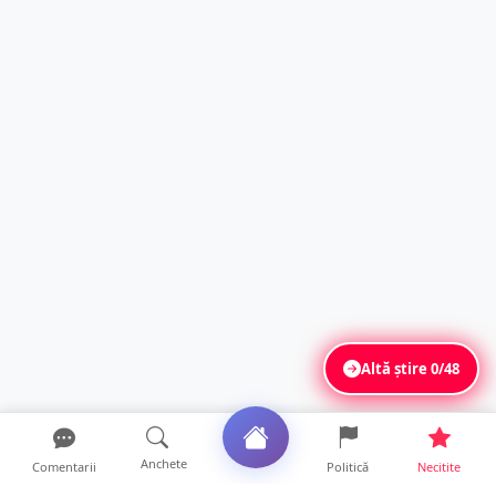
Altă știre
0/48
Anchete
Comentarii
Politică
Necitite