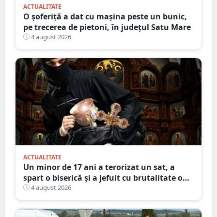
ACTUALITATE
O șoferiță a dat cu mașina peste un bunic,
pe trecerea de pietoni, în județul Satu Mare
4 august 2026
ACTUALITATE
Un minor de 17 ani a terorizat un sat, a
spart o biserică și a jefuit cu brutalitate o
bătrână de 80 de ani
4 august 2026