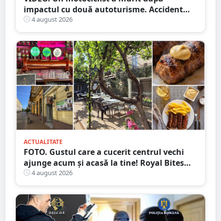
impactul cu două autoturisme. Accident
cumplit în județul vecin
4 august 2026
ACTUALITATE
FOTO. Gustul care a cucerit centrul vechi
ajunge acum și acasă la tine! Royal Bites
(fosta Zahana) livrează la domiciliu
4 august 2026