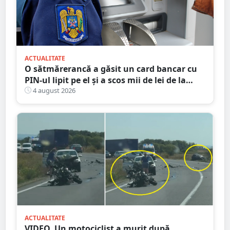
ACTUALITATE
O sătmărerancă a găsit un card bancar cu
PIN-ul lipit pe el și a scos mii de lei de la
bancomat
4 august 2026
ACTUALITATE
VIDEO. Un motociclist a murit după