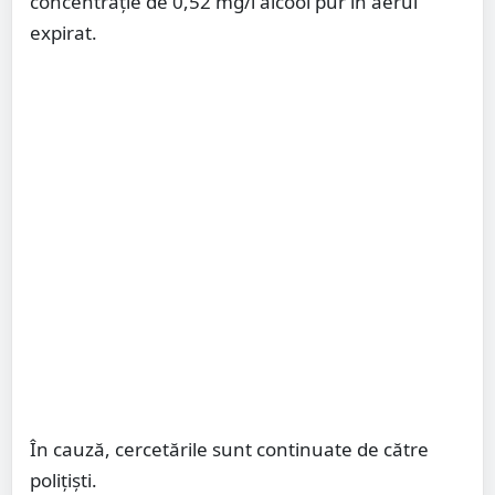
concentrație de 0,52 mg/l alcool pur în aerul
expirat.
În cauză, cercetările sunt continuate de către
polițiști.