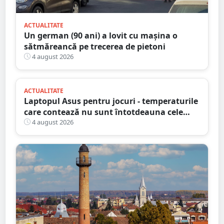
ACTUALITATE
Un german (90 ani) a lovit cu mașina o
sătmăreancă pe trecerea de pietoni
4 august 2026
ACTUALITATE
Laptopul Asus pentru jocuri - temperaturile
care contează nu sunt întotdeauna cele
mai mari
4 august 2026