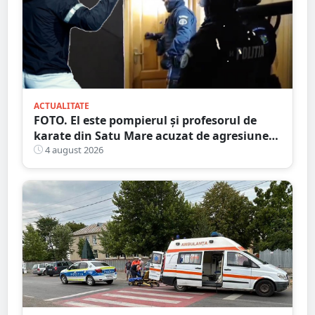
ACTUALITATE
FOTO. El este pompierul și profesorul de
karate din Satu Mare acuzat de agresiune
intimă asupra unui minor
4 august 2026