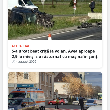
ACTUALITATE
S-a urcat beat criță la volan. Avea aproape
2,9 la mie și s-a răsturnat cu mașina în șanț
4 august 2026