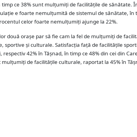
n timp ce 38% sunt mulțumiți de facilitățile de sănătate. Î
lație e foarte nemulțumită de sistemul de sănătate, în 
rocentul celor foarte nemulțumiți ajunge la 22%.
lor două orașe par să fie cam la fel de mulțumiți de facilit
 sportive și culturale. Satisfacția față de facilitățile sport
, respectiv 42% în Tășnad, în timp ce 48% din cei din Car
 mulțumiți de facilitățile culturale, raportat la 45% în Tă