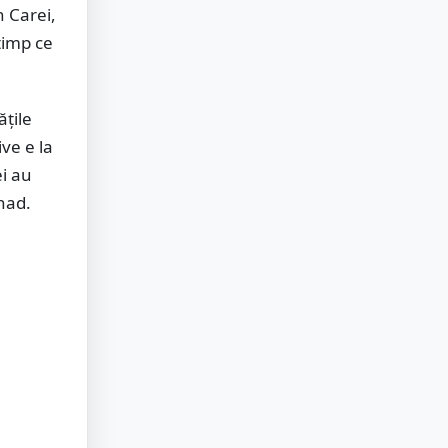
n Carei,
timp ce
ățile
ive e la
ei au
șnad.