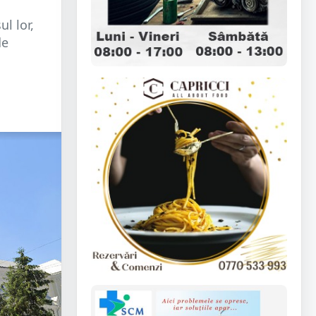
l lor,
de