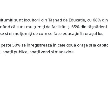
țumiți sunt locuitorii din Tășnad de Educație, cu 68% din
nând că sunt mulțumiți de facilități și 65% din tășnădeni
e și ei mulțumiți de cum se face educație în orașul lor.
peste 50% se înregistrează în cele două orașe și la capito
ri, spații publice, spații verzi și magazine.