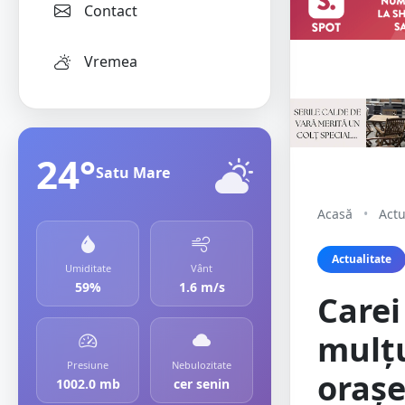
Contact
Vremea
24°
Satu Mare
Acasă
•
Actu
Actualitate
Umiditate
Vânt
59%
1.6 m/s
Carei
mulțu
Presiune
Nebulozitate
orașe
1002.0 mb
cer senin