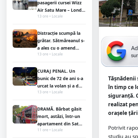
pasagerii cursei Wizz
Air Satu Mare – Lond...
13 ore • Locale
Distracție scumpă la
grătar. Sătmăreanul s-
a ales cu o amend...
13 ore • Locale
CURAJ PENAL. Un
Tășnădenii 
bunic de 72 de ani s-a
urcat la volan și a d...
în timp ce 
13 ore • Locale
siguranță. 
realizat pe
DRAMĂ. Bărbat găsit
orașele țări
mort, astăzi, într-un
apartament din Sat...
Potrivit rapo
11 ore • Locale
studiu au sp