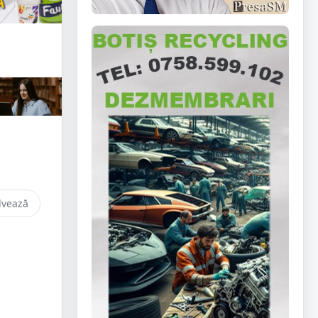
lvează