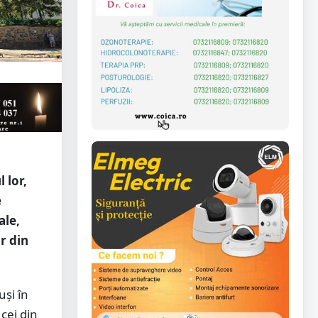
 lor,
e
ale,
r din
uși în
cei din