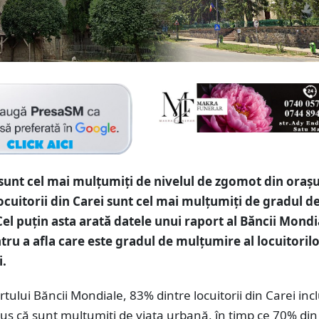
sunt cel mai mulțumiți de nivelul de zgomot din orașul
locuitorii din Carei sunt cel mai mulțumiți de gradul d
Cel puțin asta arată datele unui raport al Băncii Mondi
ntru a afla care este gradul de mulțumire al locuitorilo
i.
rtului Băncii Mondiale, 83% dintre locuitorii din Carei incl
us că sunt mulțumiți de viața urbană, în timp ce 70% din 