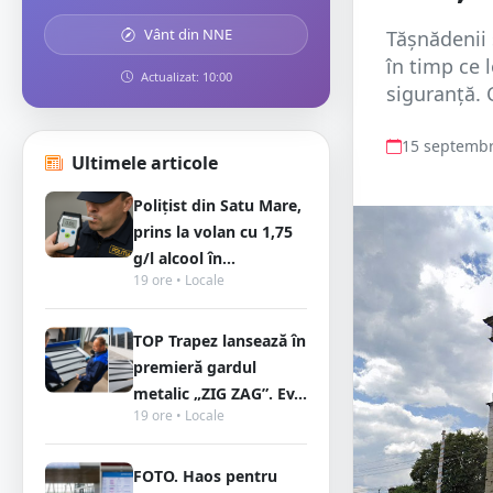
Vânt din NNE
Tășnădenii 
în timp ce 
Actualizat: 10:00
siguranță. C
15 septembr
Ultimele articole
Polițist din Satu Mare,
prins la volan cu 1,75
g/l alcool în...
19 ore • Locale
TOP Trapez lansează în
premieră gardul
metalic „ZIG ZAG”. Ev...
19 ore • Locale
FOTO. Haos pentru