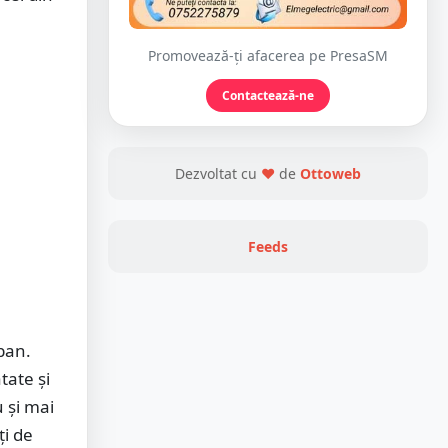
Promovează-ți afacerea pe PresaSM
Contactează-ne
Dezvoltat cu
❤
de
Ottoweb
Feeds
ban.
tate și
 și mai
ți de