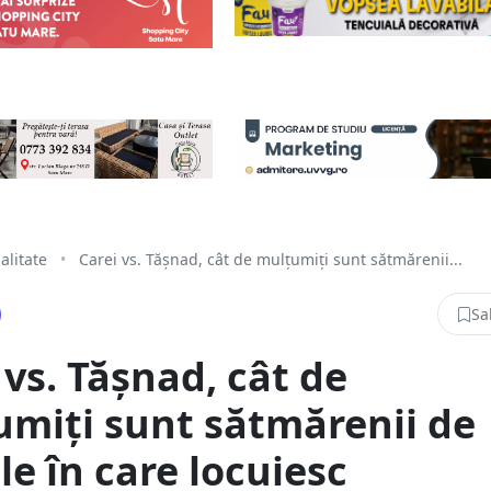
alitate
•
Carei vs. Tășnad, cât de mulțumiți sunt sătmărenii...
Sa
 vs. Tășnad, cât de
miți sunt sătmărenii de
le în care locuiesc