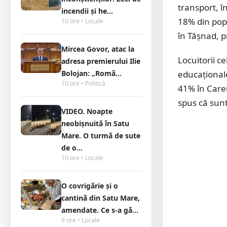
transport, î
incendii și he...
18% din popu
10 ore • Locale
în Tășnad, p
Mircea Govor, atac la
Locuitorii ce
adresa premierului Ilie
Bolojan: „Româ...
educaționale,
10 ore • Politică
41% în Carei
spus că sunt
VIDEO. Noapte
neobișnuită în Satu
Mare. O turmă de sute
de o...
10 ore • Locale
O covrigărie și o
cantină din Satu Mare,
amendate. Ce s-a gă...
9 ore • Locale