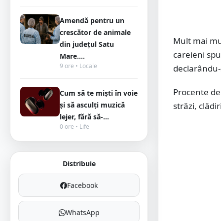
Amendă pentru un
crescător de animale
Mult mai mul
din județul Satu
careieni spu
Mare....
9 ore • Locale
declarându-s
Procente de 
Cum să te miști în voie
și să asculți muzică
străzi, clădi
lejer, fără să-...
0 ore • Life
Distribuie
Facebook
WhatsApp