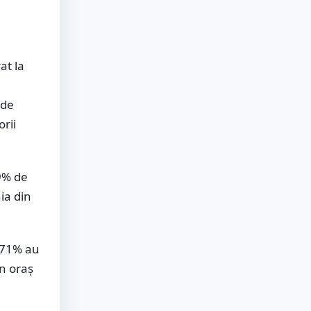
at la
 de
rii
59% de
ia din
. 71% au
în oraș