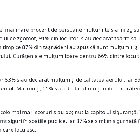
el mai mare procent de persoane mulțumite s-a înregistr
velul de zgomot, 91% din locuitori s-au declarat foarte sau
n timp ce 87% din tășnădeni au spus că sunt mulțumiți și
rului. Curățenia e mulțumitoare pentru 66% dintre locuito
ar 53% s-au declarat mulțumiți de calitatea aerului, iar 
gomot. Mai mulți, 61% s-au declarat mulțumiți de curățen
, cele mai mari scoruri s-au obținut la capitolul siguranță
mt siguri în spațiile publice, iar 87% se simt în sigurnață 
în care locuiesc.