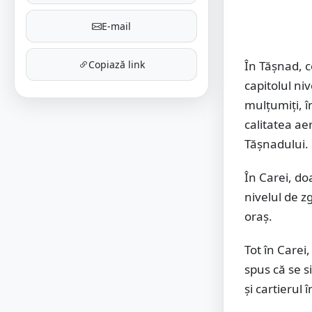
E-mail
Copiază link
În Tășnad, c
capitolul ni
mulțumiți, î
calitatea ae
Tășnadului.
În Carei, do
nivelul de z
oraș.
Tot în Carei
spus că se si
și cartierul 