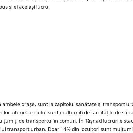
us și ei același lucru.
 ambele orașe, sunt la capitolul sănătate și transport ur
 locuitorii Careiului sunt mulțumiți de facilitățile de sănă
țumiți de transportul în comun. În Tășnad lucrurile stau
olul transport urban. Doar 14% din locuitori sunt mulțumi