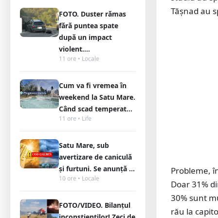
Tășnad au sp
FOTO. Duster rămas
fără puntea spate
după un impact
violent....
11 ore • Locale
Cum va fi vremea în
weekend la Satu Mare.
Când scad temperat...
11 ore • Life
Satu Mare, sub
avertizare de caniculă
și furtuni. Se anunță ...
Probleme, în
10 ore • Locale
Doar 31% din
30% sunt mul
FOTO/VIDEO. Bilanțul
rău la capit
inconștienților! Zeci de