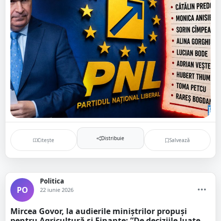
Distribuie
Citește
Salvează
Politica
PO
22 iunie 2026
Mircea Govor, la audierile miniștrilor propuși
pentru Agricultură și Finanțe: ”De deciziile luate