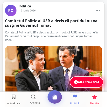
Politica
PO
12 iunie 2026
Comitetul Politic al USR a decis că partidul nu va
susține Guvernul Tomac
Comitetul Politic al USR a decis astăzi, prin vot, că USR nu va susține în
Parlament Guvernul propus de premierul desemnat Eugen Tomac.
Redă...
Altă știre
0/44
Anchete
Actualitate
Politică
Necitite