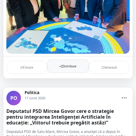
Distribuie
Citește
Salvează
Politica
PO
17 iunie 2026
Deputatul PSD Mircea Govor cere o strategie
pentru integrarea Inteligenței Artificiale în
educație: „Viitorul trebuie pregătit astăzi”
Deputatul PSD de Satu Mare, Mircea Govor, a anunțat că a depus în