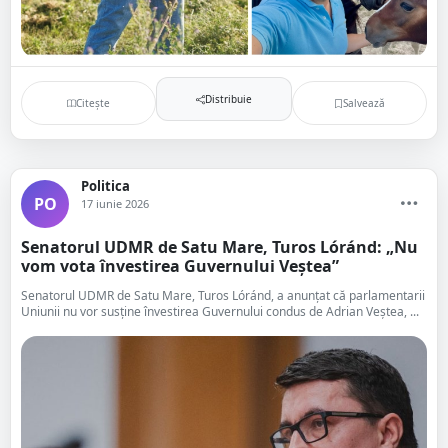
Distribuie
Citește
Salvează
Politica
PO
17 iunie 2026
Senatorul UDMR de Satu Mare, Turos Lóránd: „Nu
vom vota învestirea Guvernului Veștea”
Senatorul UDMR de Satu Mare, Turos Lóránd, a anunțat că parlamentarii
Uniunii nu vor susține învestirea Guvernului condus de Adrian Veștea, ...