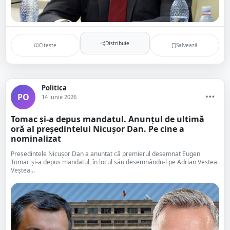
Distribuie
Citește
Salvează
Politica
PO
14 iunie 2026
Tomac și-a depus mandatul. Anunțul de ultimă
oră al președintelui Nicușor Dan. Pe cine a
nominalizat
Preşedintele Nicuşor Dan a anunţat că premierul desemnat Eugen
Tomac şi-a depus mandatul, în locul său desemnându-l pe Adrian Veştea.
Veştea...