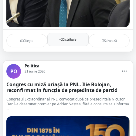
Distribuie
Citește
Salvează
Politica
PO
21 iunie 2026
Congres cu miză uriașă la PNL. Ilie Bolojan,
reconfirmat în funcția de președinte de partid
Congresul Extraordinar al PNL, convocat după ce preşedintele Nicuşor
Dan l-a desemnat premier pe Adrian Veştea, fără a consulta sau informa
...