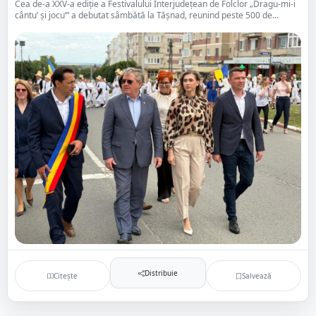
Cea de-a XXV-a ediție a Festivalului Interjudețean de Folclor „Dragu-mi-i
cântu’ și jocu’” a debutat sâmbătă la Tășnad, reunind peste 500 de...
Distribuie
Citește
Salvează