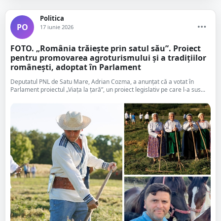
Politica
PO
17 iunie 2026
FOTO. „România trăiește prin satul său”. Proiect
pentru promovarea agroturismului și a tradițiilor
românești, adoptat în Parlament
Deputatul PNL de Satu Mare, Adrian Cozma, a anunțat că a votat în
Parlament proiectul „Viața la țară”, un proiect legislativ pe care l-a sus...