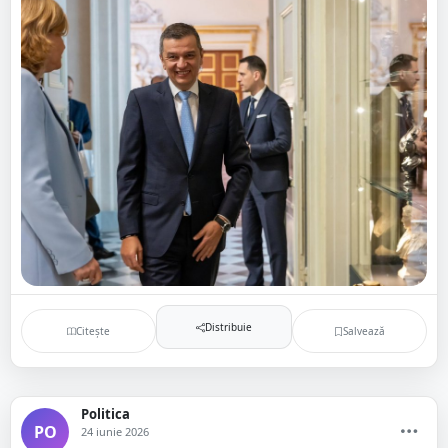
Distribuie
Citește
Salvează
Politica
PO
24 iunie 2026