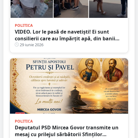
POLITICA
VIDEO. Lor le pasă de navetiști! Ei sunt
consilierii care au împărțit apă, din banii
lor, pe Cod Roșu, în Satu Mare
29 iunie 2026
POLITICA
Deputatul PSD Mircea Govor transmite un
mesaj cu prilejul sărbătorii Sfinților