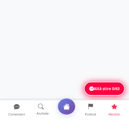
Altă știre
0/63
Anchete
Comentarii
Politică
Necitite