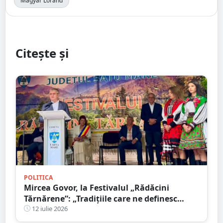
Magyar Lorand
Citește și
POLITICA
Mircea Govor, la Festivalul „Rădăcini
Tărnărene”: „Tradițiile care ne definesc
merită păstrate, promovate și duse mai
12 iulie 2026
departe”