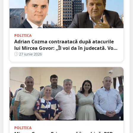
POLITICA
Adrian Cozma contraatacă după atacurile
lui Mircea Govor: „Îl voi da în judecată. Voi
cere inclusiv o expertiză psihiatrică”
27 iunie 2026
POLITICA