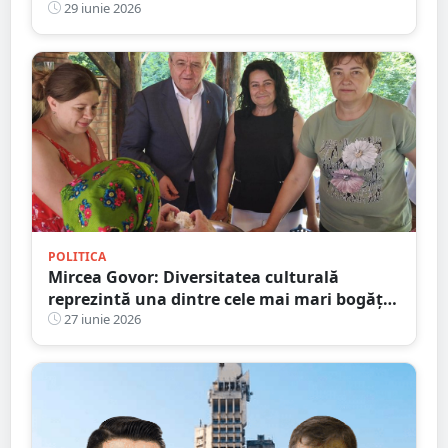
Apostoli Petru și Pavel
29 iunie 2026
POLITICA
Mircea Govor: Diversitatea culturală
reprezintă una dintre cele mai mari bogății
ale județului Satu Mare
27 iunie 2026