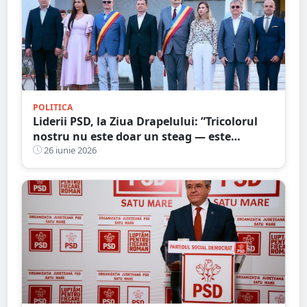
POLITICA
Liderii PSD, la Ziua Drapelului: ”Tricolorul
nostru nu este doar un steag — este
mărturia vie a istoriei, a luptei și a
26 iunie 2026
sacrificiului înaintașilor”