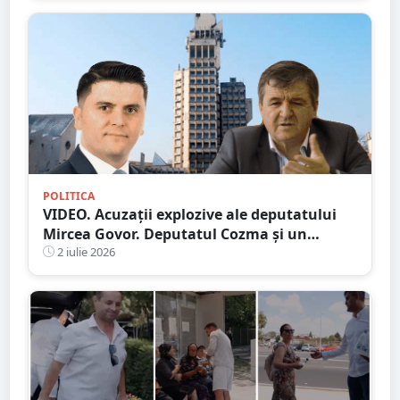
POLITICA
VIDEO. Acuzații explozive ale deputatului
Mircea Govor. Deputatul Cozma și un
primar, acuzați de afaceri afaceri imobiliare
2 iulie 2026
ilegale