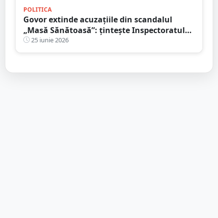
POLITICA
Govor extinde acuzațiile din scandalul
„Masă Sănătoasă”: țintește Inspectoratul
Școlar și susține că neregulile depășesc
25 iunie 2026
cazul Socond