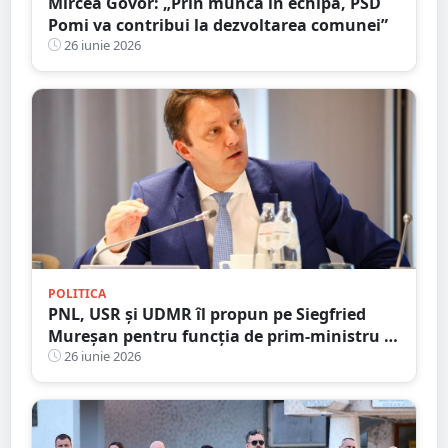
Mircea Govor: „Prin muncă în echipă, PSD
Pomi va contribui la dezvoltarea comunei”
26 iunie 2026
POLITICA
PNL, USR și UDMR îl propun pe Siegfried
Mureșan pentru funcția de prim-ministru al
României
26 iunie 2026