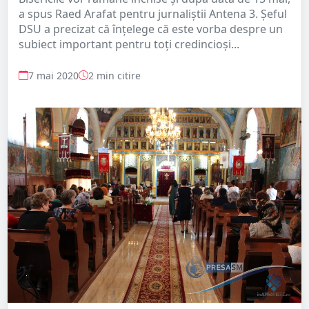
a spus Raed Arafat pentru jurnaliștii Antena 3. Șeful
DSU a precizat că înțelege că este vorba despre un
subiect important pentru toți credincioși...
7 mai 2020
2 min citire