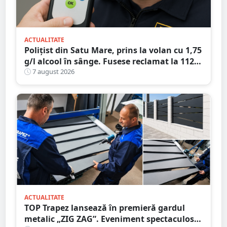
ACTUALITATE
Polițist din Satu Mare, prins la volan cu 1,75
g/l alcool în sânge. Fusese reclamat la 112
că circula pe contrasens
7 august 2026
ACTUALITATE
TOP Trapez lansează în premieră gardul
metalic „ZIG ZAG”. Eveniment spectaculos