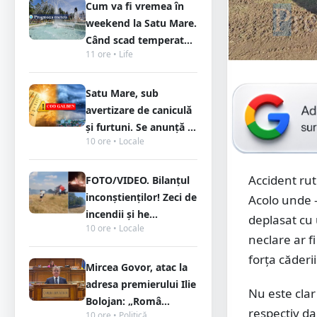
Cum va fi vremea în
weekend la Satu Mare.
Când scad temperat...
11 ore • Life
Satu Mare, sub
avertizare de caniculă
și furtuni. Se anunță ...
10 ore • Locale
Accident rut
FOTO/VIDEO. Bilanțul
inconștienților! Zeci de
Acolo unde -
incendii și he...
deplasat cu 
10 ore • Locale
neclare ar fi
forța căderi
Mircea Govor, atac la
adresa premierului Ilie
Nu este clar
Bolojan: „Româ...
respectiv da
10 ore • Politică