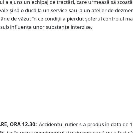
lui a ajuns un echipaj de tractări, care urmează să scoată
ale și să o ducă la un service sau la un atelier de dezm
ne de văzut în ce condiții a pierdut șoferul controlul maș
 sub influența unor substanțe interzise.
RE, ORA 12.30:
Accidentul rutier s-a produs în data de 
5, iar în urma evenimentului nicio persoană nu a fost ră