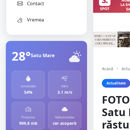
Contact
Vremea
28°
Satu Mare
Acasă
•
Actu
Actualitate
Umiditate
Vânt
54%
3.1 m/s
FOTO.
Satu 
Presiune
Nebulozitate
răstu
999.8 mb
cer acoperit