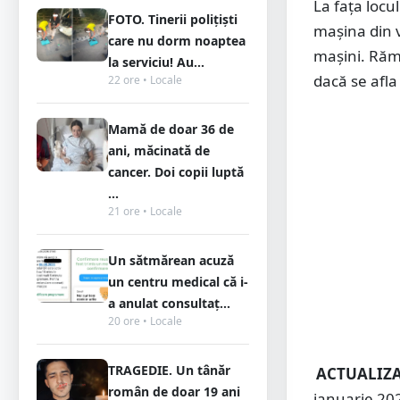
La fața locu
FOTO. Tinerii polițiști
mașina din v
care nu dorm noaptea
mașini. Rămâ
la serviciu! Au...
dacă se afla
22 ore • Locale
Mamă de doar 36 de
ani, măcinată de
cancer. Doi copii luptă
...
21 ore • Locale
Un sătmărean acuză
un centru medical că i-
a anulat consultaț...
20 ore • Locale
TRAGEDIE. Un tânăr
ACTUALIZA
român de doar 19 ani
ianuarie 202