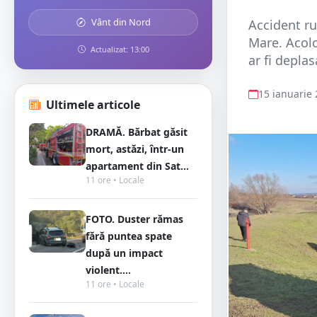
Vânt din Nord
Accident ru
Mare. Acolo
Actualizat: 13:00
ar fi depla
15 ianuarie
Ultimele articole
DRAMĂ. Bărbat găsit
mort, astăzi, într-un
apartament din Sat...
11 ore • Locale
FOTO. Duster rămas
fără puntea spate
după un impact
violent....
11 ore • Locale