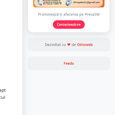
Promovează-ți afacerea pe PresaSM
Contactează-ne
Dezvoltat cu
❤
de
Ottoweb
Feeds
fapt
cul