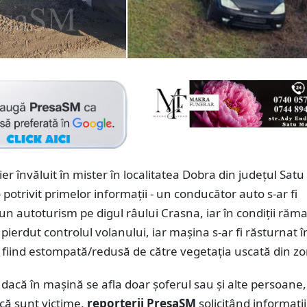
ier învăluit în mister în localitatea Dobra din județul Sat
 potrivit primelor informații - un conducător auto s-ar fi
un autoturism pe digul râului Crasna, iar în condiții răm
 pierdut controlul volanului, iar mașina s-ar fi răsturnat î
i fiind estompată/redusă de către vegetația uscată din z
 dacă în mașină se afla doar șoferul sau și alte persoane,
că sunt victime,
reporterii PresaSM
solicitând informații