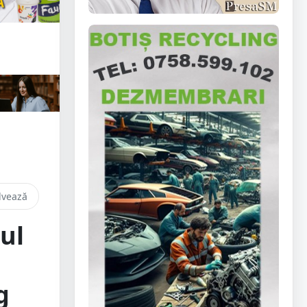
lvează
ul
g