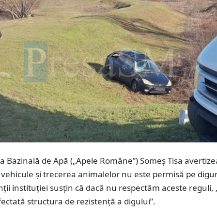
ia Bazinală de Apă („Apele Române”) Someș Tisa avertize
u vehicule și trecerea animalelor nu este permisă pe digur
ii instituției susțin că dacă nu respectăm aceste reguli, 
fectată structura de rezistență a digului”.