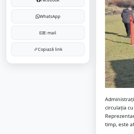
WhatsApp
E-mail
Copiază link
Administraț
circulația c
Reprezentanț
timp, este a