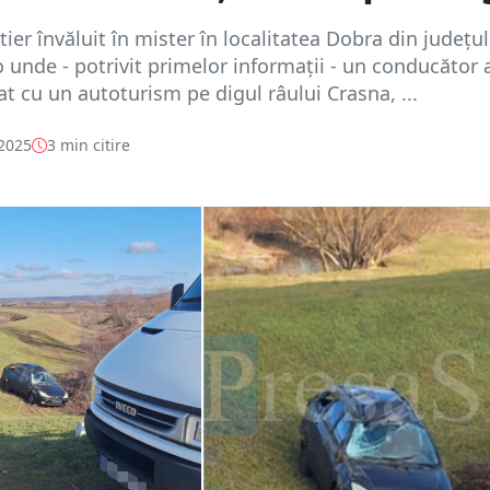
tier învăluit în mister în localitatea Dobra din județu
 unde - potrivit primelor informații - un conducător 
sat cu un autoturism pe digul râului Crasna, ...
 2025
3 min citire