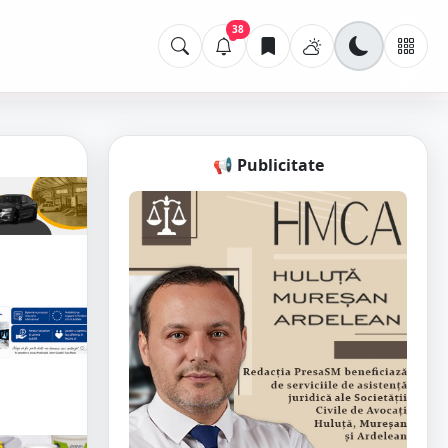
38
📢 Publicitate