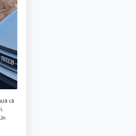
ază că
i.
„în