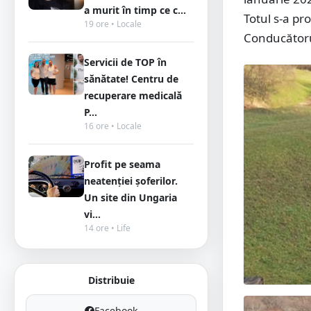
a murit în timp ce c...
Totul s-a pr
19 ore • Locale
Conducătorul
Servicii de TOP în
sănătate! Centru de
recuperare medicală
P...
16 ore • Locale
Profit pe seama
neatenției șoferilor.
Un site din Ungaria
vi...
14 ore • Life
Distribuie
Facebook