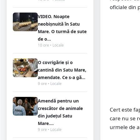
oficiale din
VIDEO. Noapte
neobișnuită în Satu
Mare. O turmă de sute
de o...
10 ore • Locale
O covrigărie și o
cantină din Satu Mare,
amendate. Ce s-a gă...
9 ore • Locale
Amendă pentru un
crescător de animale
Cert este fap
din județul Satu
care nu se r
Mare....
urmele de a
9 ore • Locale