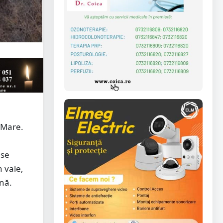
u Mare.
ase
n vale,
onă.