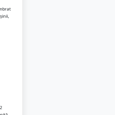
embrat
inii,
12
nită.