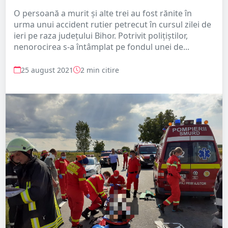
O persoană a murit și alte trei au fost rănite în
urma unui accident rutier petrecut în cursul zilei de
ieri pe raza județului Bihor. Potrivit polițiștilor,
nenorocirea s-a întâmplat pe fondul unei de...
25 august 2021
2 min citire