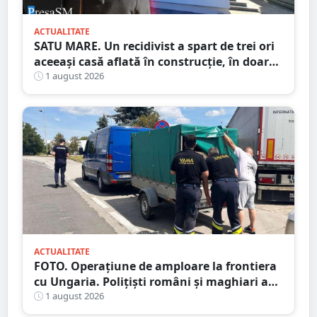
ACTUALITATE
SATU MARE. Un recidivist a spart de trei ori
aceeași casă aflată în construcție, în doar
șase zile
1 august 2026
ACTUALITATE
FOTO. Operațiune de amploare la frontiera
cu Ungaria. Polițiști români și maghiari au
verificat sute de persoane
1 august 2026