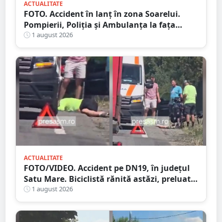
ACTUALITATE
FOTO. Accident în lanț în zona Soarelui.
Pompierii, Poliția și Ambulanța la fața
locului
1 august 2026
ACTUALITATE
FOTO/VIDEO. Accident pe DN19, în județul
Satu Mare. Biciclistă rănită astăzi, preluată
de Ambulanță
1 august 2026