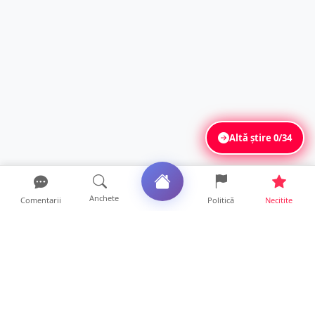
Altă știre
0/34
Anchete
Comentarii
Politică
Necitite
Ultimele articole
Accident grav la Luna Șes. Persoană
răsturnată cu ATV-ul și ...
8 ore • Locale