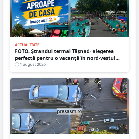
ACTUALITATE
FOTO. Ștrandul termal Tășnad- alegerea
perfectă pentru o vacanță în nord-vestul
României
1 august 2026