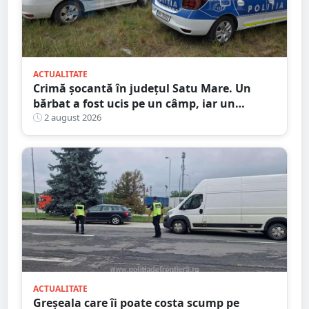
ACTUALITATE
Crimă șocantă în județul Satu Mare. Un
bărbat a fost ucis pe un câmp, iar un
adolescent este în custodia poliției
2 august 2026
ACTUALITATE
Greșeala care îi poate costa scump pe