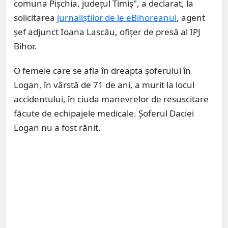
comuna Pişchia, judeţul Timiş", a declarat, la
solicitarea
jurnaliștilor de le eBihoreanul
, agent
şef adjunct Ioana Lascău, ofiţer de presă al IPJ
Bihor.
O femeie care se afla în dreapta şoferului în
Logan, în vârstă de 71 de ani, a murit la locul
accidentului, în ciuda manevrelor de resuscitare
făcute de echipajele medicale. Şoferul Daciei
Logan nu a fost rănit.