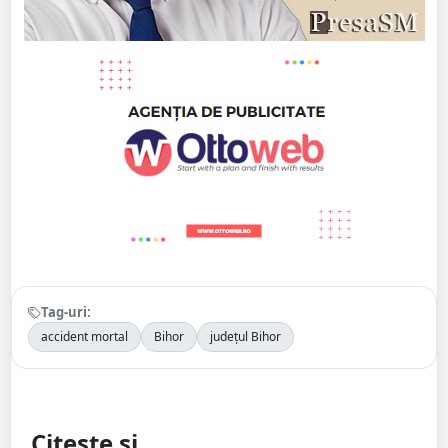
Tag-uri:
accident mortal
Bihor
județul Bihor
Citește și