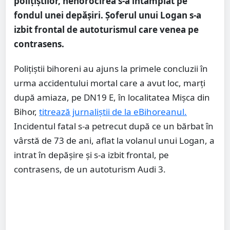
polițiștilor, nenorocirea s-a întâmplat pe
fondul unei depășiri. Șoferul unui Logan s-a
izbit frontal de autoturismul care venea pe
contrasens.
Poliţiştii bihoreni au ajuns la primele concluzii în
urma accidentului mortal care a avut loc, marţi
după amiaza, pe DN19 E, în localitatea Mişca din
Bihor,
titrează jurnaliștii de la eBihoreanul.
Incidentul fatal s-a petrecut după ce un bărbat în
vârstă de 73 de ani, aflat la volanul unui Logan, a
intrat în depăşire şi s-a izbit frontal, pe
contrasens, de un autoturism Audi 3.