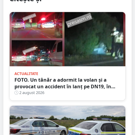
ACTUALITATE
FOTO. Un tânăr a adormit la volan și a
provocat un accident în lanț pe DN19, în
județul Satu Mare
2 august 2026