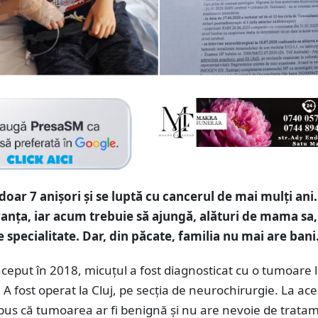
doar 7 anișori și se luptă cu cancerul de mai mulți ani.
ranța, iar acum trebuie să ajungă, alături de mama sa,
 specialitate. Dar, din păcate, familia nu mai are bani
nceput în 2018, micuțul a fost diagnosticat cu o tumoare 
. A fost operat la Cluj, pe secția de neurochirurgie. La ac
pus că tumoarea ar fi benignă și nu are nevoie de trata