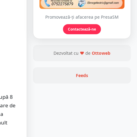
Promovează-ți afacerea pe PresaSM
Contactează-ne
Dezvoltat cu
❤
de
Ottoweb
Feeds
după 8
oare de
ma
mult