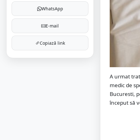
WhatsApp
E-mail
Copiază link
A urmat trat
medic de spe
Bucuresti, p
început să 