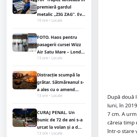
premieră gardul
metalic „ZIG ZAG”. Ev...
19 ore • Locale
FOTO. Haos pentru
pasagerii cursei Wizz
Air Satu Mare – Lond...
13 ore • Locale
Distracție scumpă la
grătar. Sătmăreanul s-
a ales cu o amend...
13 ore • Locale
După două lu
luni, în 201
CURAJ PENAL. Un
7 cm. A urma
bunic de 72 de ani s-a
căreia timp 
urcat la volan și a d...
într-o stare
13 ore • Locale