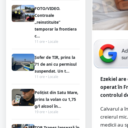
FOTO/VIDEO.
Controale
„reinstituite”
temporar la frontiera
c...
11 ore • Locale
Șofer de TIR, prins la
71 de ani cu permisul
suspendat. Un t...
11 ore • Locale
Ezekiel are 
operat în F
Polițist din Satu Mare,
controlul de
prins la volan cu 1,75
g/l alcool în...
Calvarul a î
19 ore • Locale
creierul mic
medicii au s
TOP Trapez lansează în