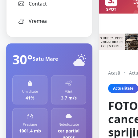
Contact
Vremea
30°
Satu Mare
Acasă
•
Actu
Actualitate
Umiditate
Vânt
41%
3.7 m/s
FOTO.
cance
Presiune
Nebulozitate
sprij
1001.4 mb
cer partial
noros