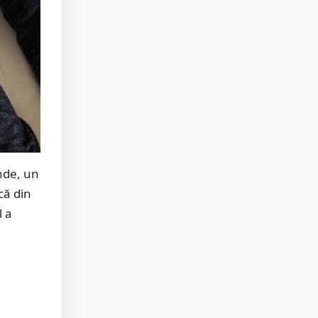
nde, un
că din
l a