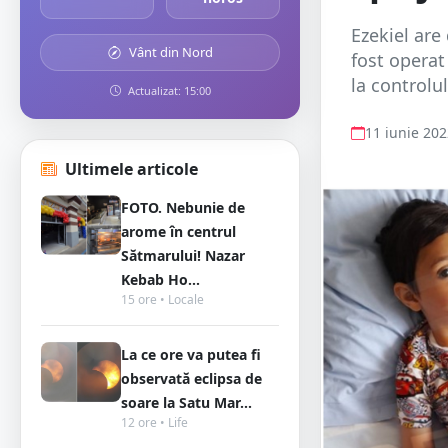
Ezekiel are
Vânt din Nord
fost operat
la controlul
Actualizat: 15:00
11 iunie 20
Ultimele articole
FOTO. Nebunie de
arome în centrul
Sătmarului! Nazar
Kebab Ho...
15 ore • Locale
La ce ore va putea fi
observată eclipsa de
soare la Satu Mar...
12 ore • Life