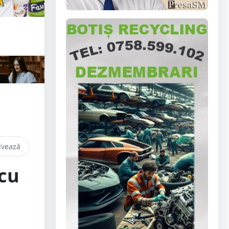
lvează
 cu