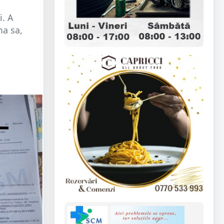
i. A
ma sa,