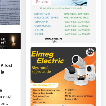
 A fost
 la
.
la
ea dată,
ment.