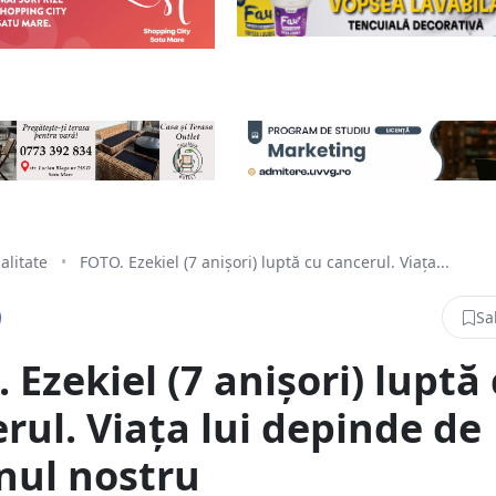
alitate
•
FOTO. Ezekiel (7 anișori) luptă cu cancerul. Viața...
Sa
 Ezekiel (7 anișori) luptă
rul. Viața lui depinde de
inul nostru