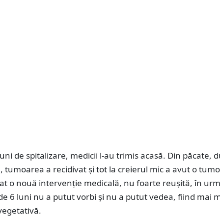
ni de spitalizare, medicii l-au trimis acasă. Din păcate, 
9, tumoarea a recidivat și tot la creierul mic a avut o tum
t o nouă intervenție medicală, nu foarte reușită, în ur
de 6 luni nu a putut vorbi și nu a putut vedea, fiind mai 
 vegetativă.