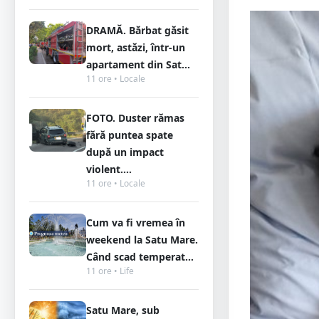
DRAMĂ. Bărbat găsit
mort, astăzi, într-un
apartament din Sat...
11 ore • Locale
FOTO. Duster rămas
fără puntea spate
după un impact
violent....
11 ore • Locale
Cum va fi vremea în
weekend la Satu Mare.
Când scad temperat...
11 ore • Life
Satu Mare, sub