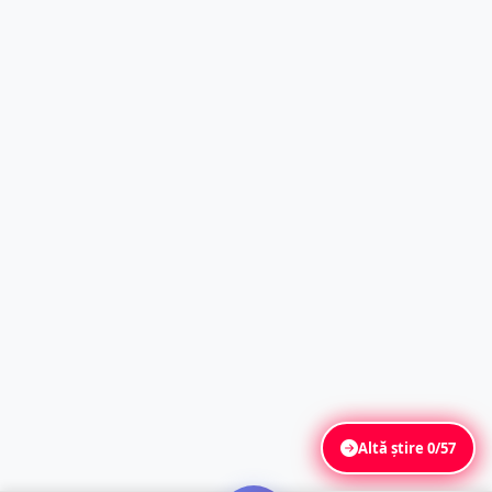
Altă știre
0/57