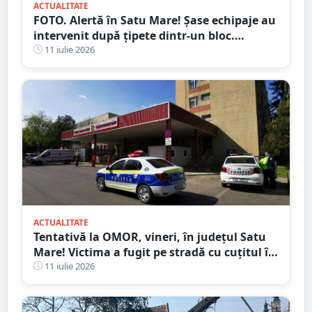
ACTUALITATE
FOTO. Alertă în Satu Mare! Șase echipaje au
intervenit după țipete dintr-un bloc.
Motivul i-a făcut pe toți să zâmbească
11 iulie 2026
ACTUALITATE
Tentativă la OMOR, vineri, în județul Satu
Mare! Victima a fugit pe stradă cu cuțitul în
piept
11 iulie 2026