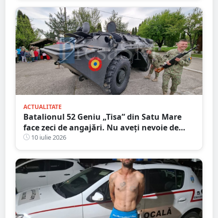
ACTUALITATE
Batalionul 52 Geniu „Tisa” din Satu Mare
face zeci de angajări. Nu aveți nevoie de
Bacalaureat, salar atractiv
10 iulie 2026