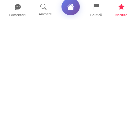
Anchete
Comentarii
Politică
Necitite
Ultimele articole
Profit pe seama neatenției șoferilor. Un site
din Ungaria vi...
14 ore • Life
Județul Satu Mare, codaș în regiune la
digitalizare. LISTA p...
14 ore • Locale
VIDEO. Soluție inedită împotriva arșiței. Ce
metodă de răcor...
13 ore • Life