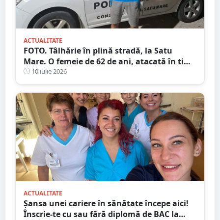
ACTUALITATE
FOTO. Tâlhărie în plină stradă, la Satu
Mare. O femeie de 62 de ani, atacată în timp
ce se întorcea de la cumpărături
10 iulie 2026
ACTUALITATE
Șansa unei cariere în sănătate începe aici!
Înscrie-te cu sau fără diplomă de BAC la