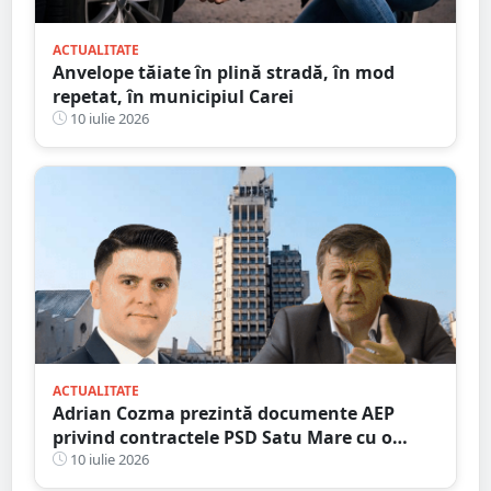
ACTUALITATE
Anvelope tăiate în plină stradă, în mod
repetat, în municipiul Carei
10 iulie 2026
ACTUALITATE
Adrian Cozma prezintă documente AEP
privind contractele PSD Satu Mare cu o
firmă din familia Govor. Valoarea depășește
10 iulie 2026
un milion de lei