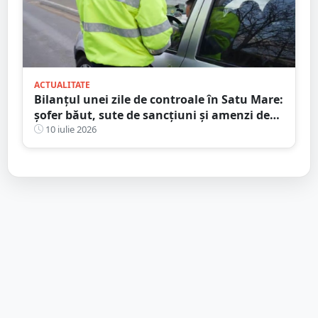
ACTUALITATE
Bilanțul unei zile de controale în Satu Mare:
șofer băut, sute de sancțiuni și amenzi de
peste 86.000 de lei
10 iulie 2026