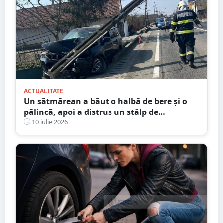
ACTUALITATE
Un sătmărean a băut o halbă de bere și o
pălincă, apoi a distrus un stâlp de
electricitate
10 iulie 2026