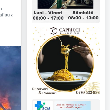
în
aflau a