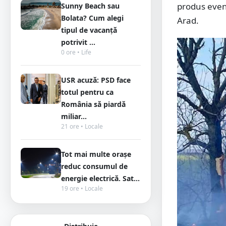
produs eveni
Sunny Beach sau
Bolata? Cum alegi
Arad.
tipul de vacanță
potrivit ...
0 ore • Life
USR acuză: PSD face
totul pentru ca
România să piardă
miliar...
21 ore • Locale
Tot mai multe orașe
reduc consumul de
energie electrică. Sat...
19 ore • Locale