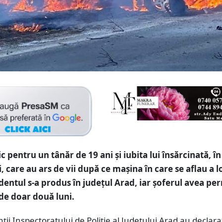
ic pentru un tânăr de 19 ani și iubita lui însărcinată, î
, care au ars de vii după ce mașina în care se aflau a l
dentul s-a produs în județul Arad, iar șoferul avea pe
de doar două luni.
ii Inspectoratului de Poliție al Județului Arad au declara