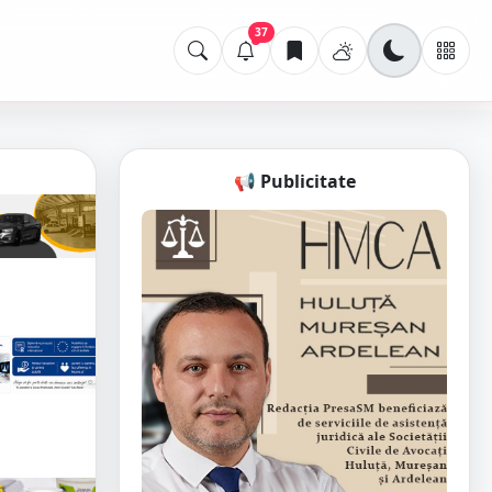
37
📢 Publicitate