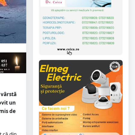
n vârstă
ovit un
rmis de
t că din