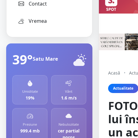
Contact
Vremea
39°
Satu Mare
Acasă
•
Actu
Actualitate
Umiditate
Vânt
19%
1.6 m/s
FOTO.
lui î
Presiune
Nebulozitate
un ac
999.4 mb
cer partial
noros