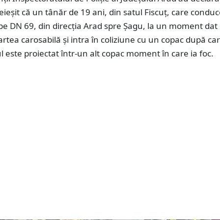
reieșit că un tânăr de 19 ani, din satul Fiscuț, care condu
pe DN 69, din direcția Arad spre Șagu, la un moment dat
rtea carosabilă și intra în coliziune cu un copac după ca
 este proiectat într-un alt copac moment în care ia foc.