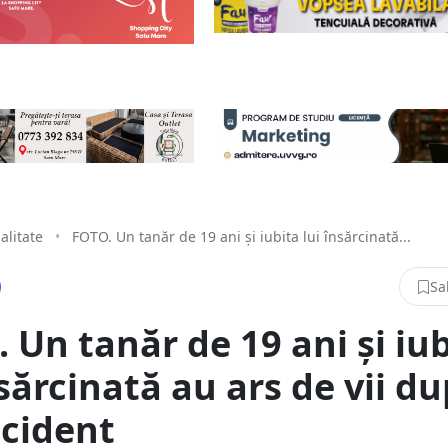
alitate
•
FOTO. Un tanăr de 19 ani și iubita lui însărcinată...
Sa
 Un tanăr de 19 ani și iu
nsărcinată au ars de vii d
cident