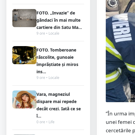
FOTO. „Invazie” de
gândaci în mai multe
cartiere din Satu Ma...
9 ore • Locale
FOTO. Tomberoane
răscolite, gunoaie
împrăștiate și miros
ins...
9 ore • Locale
Vara, magneziul
dispare mai repede
decât crezi. Iată ce se
”În urma imp
î...
unei femei d
0 ore • Life
cercetările 