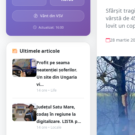
Sfârșit trag
Vânt din VSV
vârstă de 4
lovit un co
Actualizat: 16:00
28 martie 2
Ultimele articole
Profit pe seama
neatenției șoferilor.
Un site din Ungaria
vi...
14 ore • Life
Județul Satu Mare,
codaș în regiune la
digitalizare. LISTA p...
14 ore • Locale