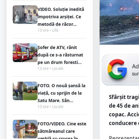
VIDEO. Soluție inedită
împotriva arșiței. Ce
metodă de răcor...
13 ore • Life
Șofer de ATV, rănit
după ce s-a răsturnat
pe un drum foresti...
13 ore • Locale
FOTO. O nouă șansă la
viață, cu sprijin de la
Sfârșit trag
Satu Mare. Sân...
de 45 de ani
13 ore • Locale
copac. Acci
conducere 
FOTO/VIDEO. Cine este
sătmăreanul care
Reprezentanț
umblă cu crucea în