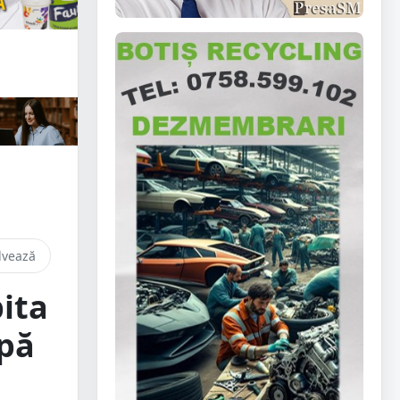
lvează
bita
upă