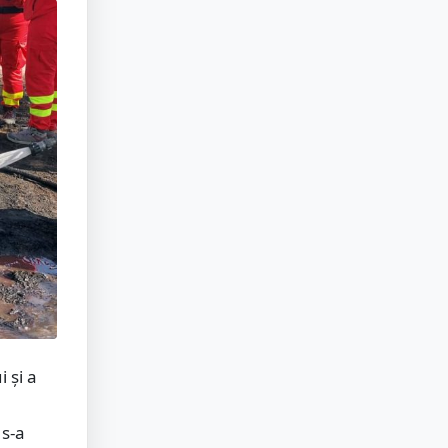
 și a
 s-a