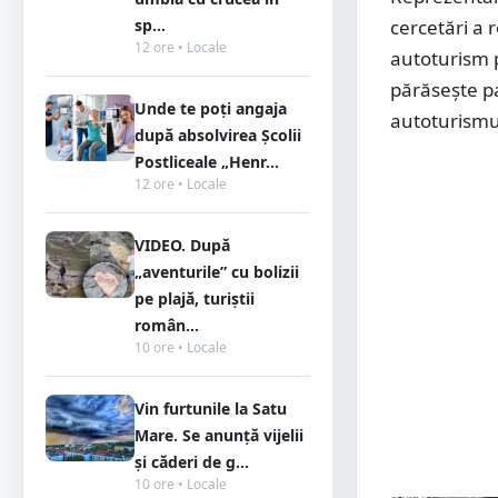
cercetări a 
sp...
12 ore • Locale
autoturism 
părăsește pa
Unde te poți angaja
autoturismul
după absolvirea Școlii
Postliceale „Henr...
12 ore • Locale
VIDEO. După
„aventurile” cu bolizii
pe plajă, turiștii
român...
10 ore • Locale
Vin furtunile la Satu
Mare. Se anunță vijelii
și căderi de g...
10 ore • Locale