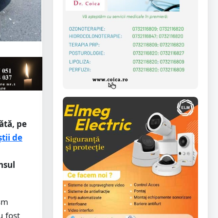
ătă, pe
știi de
nsul
ism
u fost