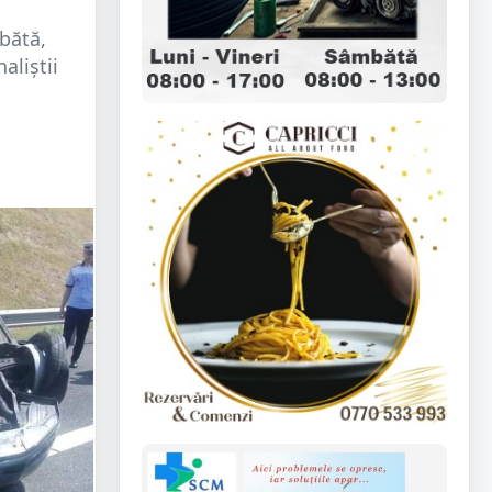
bătă,
aliștii