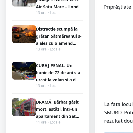
împrăștiate 
Air Satu Mare – Lond...
13 ore • Locale
Distracție scumpă la
grătar. Sătmăreanul s-
a ales cu o amend...
13 ore • Locale
CURAJ PENAL. Un
bunic de 72 de ani s-a
urcat la volan și a d...
13 ore • Locale
DRAMĂ. Bărbat găsit
La fața locu
mort, astăzi, într-un
SMURD. Potri
apartament din Sat...
rezultat do
11 ore • Locale