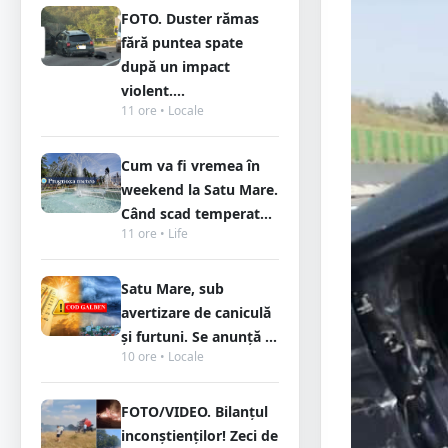
FOTO. Duster rămas
fără puntea spate
după un impact
violent....
11 ore • Locale
Cum va fi vremea în
weekend la Satu Mare.
Când scad temperat...
11 ore • Life
Satu Mare, sub
avertizare de caniculă
și furtuni. Se anunță ...
10 ore • Locale
FOTO/VIDEO. Bilanțul
inconștienților! Zeci de