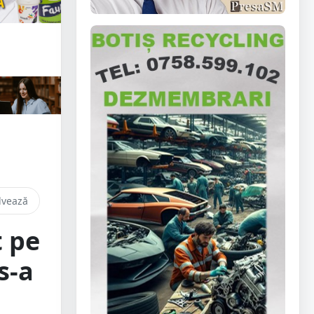
lvează
 pe
s-a