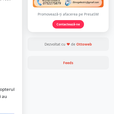
Promovează-ți afacerea pe PresaSM
Contactează-ne
Dezvoltat cu
❤
de
Ottoweb
Feeds
copterul
i au