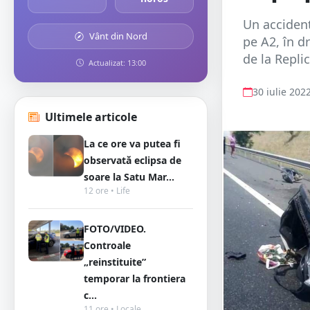
Un accident
Vânt din Nord
pe A2, în d
de la Replic
Actualizat: 13:00
30 iulie 202
Ultimele articole
La ce ore va putea fi
observată eclipsa de
soare la Satu Mar...
12 ore • Life
FOTO/VIDEO.
Controale
„reinstituite”
temporar la frontiera
c...
11 ore • Locale