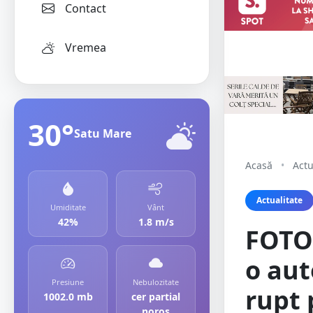
Contact
Vremea
30°
Satu Mare
Acasă
•
Actu
Actualitate
Umiditate
Vânt
42%
1.8 m/s
FOTO
o aut
Presiune
Nebulozitate
rupt 
1002.0 mb
cer partial
noros