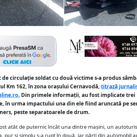
 de circulație soldat cu două victime s-a produs sâmb
tul Km 162, în zona orașului Cernavodă,
titrază jurnali
nline.ro.
Din primele informații, au fost implicate trei
, în urma impactului una din ele fiind aruncată pe se
 mers, peste separatoarele de drum.
ost atât de puternic încât una dintre mașini, un autotur
 pur și simplu s-a rupt în două, iar părți din automobil a