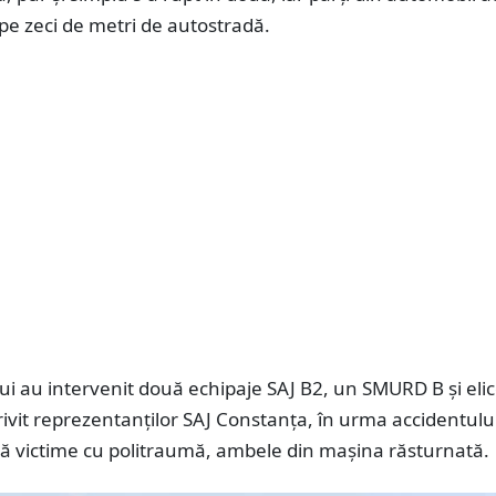
pe zeci de metri de autostradă.
lui au intervenit două echipaje SAJ B2, un SMURD B și eli
vit reprezentanților SAJ Constanța, în urma accidentulu
uă victime cu politraumă, ambele din mașina răsturnată.