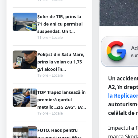
Șofer de TIR, prins la
71 de ani cu permisul
suspendat. Un t...
11 ore • Locale
Polițist din Satu Mare,
prins la volan cu 1,75
g/l alcool în...
19 ore • Locale
Un accident
A2, în drep
TOP Trapez lansează în
la Replicao
premieră gardul
autoturisme
metalic „ZIG ZAG”. Ev...
celălalt de
19 ore • Locale
Impactul a f
FOTO. Haos pentru
marca Skoda,
pasagerii cursei Wizz