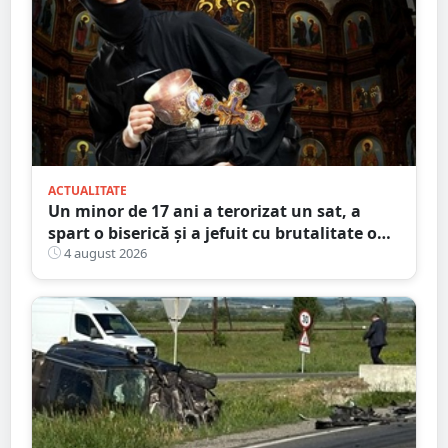
ACTUALITATE
Un minor de 17 ani a terorizat un sat, a
spart o biserică și a jefuit cu brutalitate o
bătrână de 80 de ani
4 august 2026