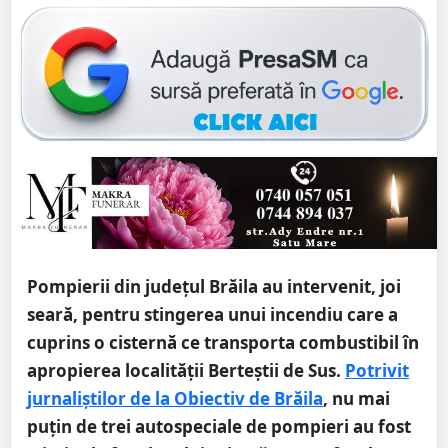
Pompierii din județul Brăila au intervenit, joi
seară, pentru stingerea unui incendiu care a
cuprins o cisternă ce transporta combustibil în
apropierea localității Berteștii de Sus.
Potrivit
jurnaliștilor de la Obiectiv de Brăila
, nu mai
puțin de trei autospeciale de pompieri au fost