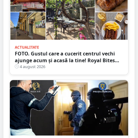
ACTUALITATE
FOTO. Gustul care a cucerit centrul vechi
ajunge acum și acasă la tine! Royal Bites
(fosta Zahana) livrează la domiciliu
4 august 2026