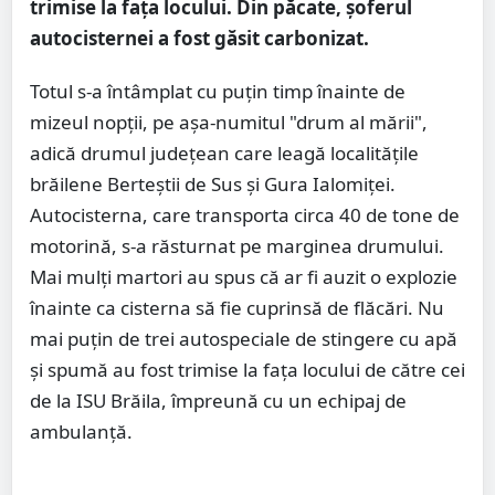
trimise la fața locului. Din păcate, șoferul
autocisternei a fost găsit carbonizat.
Totul s-a întâmplat cu puțin timp înainte de
mizeul nopții, pe așa-numitul "drum al mării",
adică drumul județean care leagă localitățile
brăilene Berteștii de Sus și Gura Ialomiței.
Autocisterna, care transporta circa 40 de tone de
motorină, s-a răsturnat pe marginea drumului.
Mai mulți martori au spus că ar fi auzit o explozie
înainte ca cisterna să fie cuprinsă de flăcări. Nu
mai puțin de trei autospeciale de stingere cu apă
și spumă au fost trimise la fața locului de către cei
de la ISU Brăila, împreună cu un echipaj de
ambulanță.