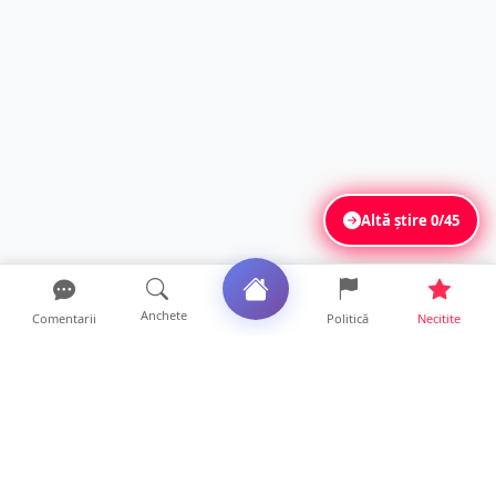
Altă știre
0/45
Anchete
Comentarii
Politică
Necitite
Ultimele articole
Se extinde unul dintre cele mai cunoscute
lanțuri locale din...
12 ore • Locale