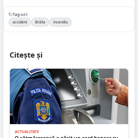
Tag-uri:
accident
Brăila
incendiu
Citește și
ACTUALITATE
O sătmărerancă a găsit un card bancar cu