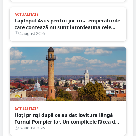
ACTUALITATE
Laptopul Asus pentru jocuri - temperaturile
care contează nu sunt întotdeauna cele
mai mari
4 august 2026
ACTUALITATE
Hoți prinși după ce au dat lovitura lângă
Turnul Pompierilor. Un complicele făcea de
pază
3 august 2026