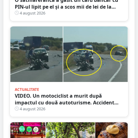
PIN-ul lipit pe el și a scos mii de lei de la
bancomat
4 august 2026
ACTUALITATE
VIDEO. Un motociclist a murit după
impactul cu două autoturisme. Accident
cumplit în județul vecin
4 august 2026