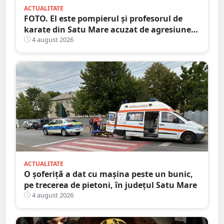
ACTUALITATE
FOTO. El este pompierul și profesorul de
karate din Satu Mare acuzat de agresiune
intimă asupra unui minor
4 august 2026
ACTUALITATE
O șoferiță a dat cu mașina peste un bunic,
pe trecerea de pietoni, în județul Satu Mare
4 august 2026