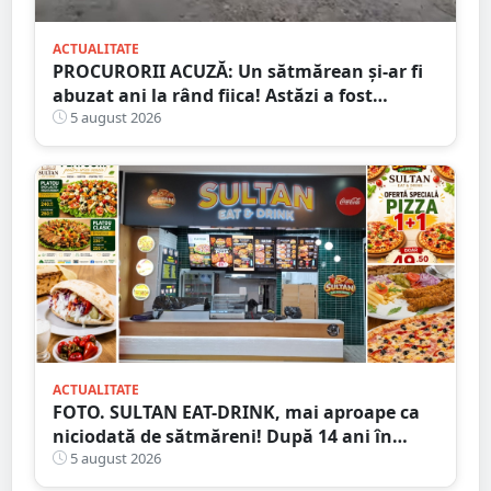
ACTUALITATE
PROCURORII ACUZĂ: Un sătmărean și-ar fi
abuzat ani la rând fiica! Astăzi a fost
arestat!
5 august 2026
ACTUALITATE
FOTO. SULTAN EAT-DRINK, mai aproape ca
niciodată de sătmăreni! După 14 ani în
Micro 17, și-a deschis porțile în Shopping
5 august 2026
City Satu Mare