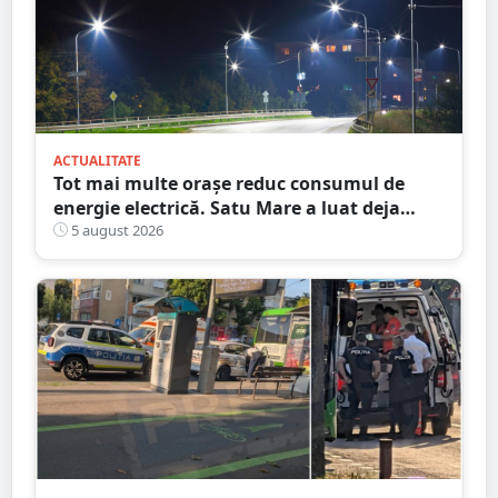
ACTUALITATE
Tot mai multe orașe reduc consumul de
energie electrică. Satu Mare a luat deja
măsuri. Cu ce soluții au venit ceilalți
5 august 2026
primari