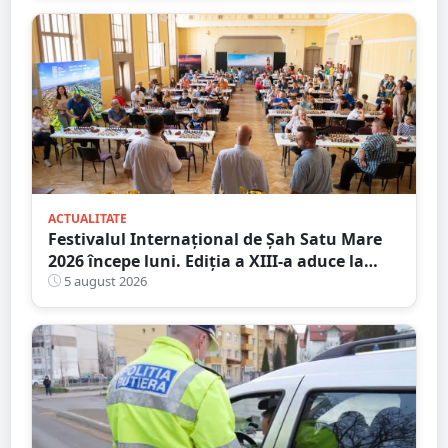
ACTUALITATE
Festivalul Internațional de Șah Satu Mare
2026 începe luni. Ediția a XIII-a aduce la
start peste 120 de participanți și șahiști din
5 august 2026
șase țări.