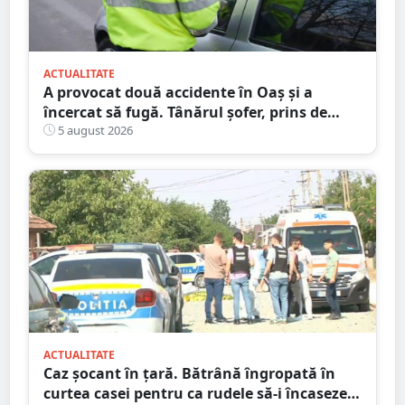
ACTUALITATE
A provocat două accidente în Oaș și a
încercat să fugă. Tânărul șofer, prins de
polițiștii sătmăreni. Încălcări grave ale
5 august 2026
Codului Rutier
ACTUALITATE
Caz șocant în țară. Bătrână îngropată în
curtea casei pentru ca rudele să-i încaseze