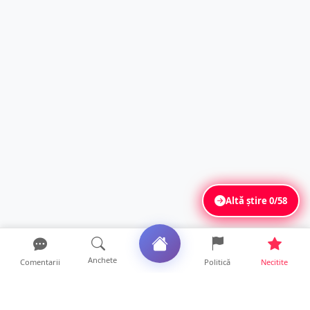
Altă știre
0/58
Anchete
Comentarii
Politică
Necitite