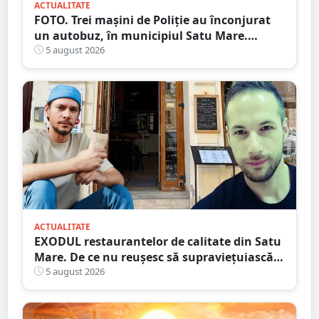
ACTUALITATE
FOTO. Trei mașini de Poliție au înconjurat
un autobuz, în municipiul Satu Mare.
Ambulanța, la fața locului
5 august 2026
ACTUALITATE
EXODUL restaurantelor de calitate din Satu
Mare. De ce nu reușesc să supraviețuiască
localurile cu adevărat speciale?
5 august 2026