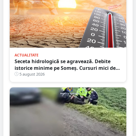
ACTUALITATE
Seceta hidrologică se agravează. Debite
istorice minime pe Someș. Cursuri mici de
ape au secat
5 august 2026