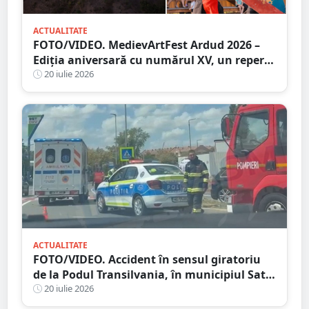
ACTUALITATE
FOTO/VIDEO. MedievArtFest Ardud 2026 –
Ediția aniversară cu numărul XV, un reper
al vieții culturale din județul Satu Mare
20 iulie 2026
ACTUALITATE
FOTO/VIDEO. Accident în sensul giratoriu
de la Podul Transilvania, în municipiul Satu
Mare. Poliția a stabilit cauza producerii
20 iulie 2026
evenimentului