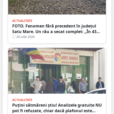
ACTUALITATE
FOTO. Fenomen fără precedent în județul
Satu Mare. Un râu a secat complet: „În 43
de ani nu am văzut așa ceva”
20 iulie 2026
ACTUALITATE
Puțini sătmăreni știu! Analizele gratuite NU
pot fi refuzate, chiar dacă plafonul este