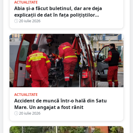
ACTUALITATE
Abia și-a făcut buletinul, dar are deja
explicații de dat în fața polițiștilor
sătmăreni. Totul după o ”aventură” cu ATV-
20 iulie 2026
ul pe străzile din sat
ACTUALITATE
Accident de muncă într-o hală din Satu
Mare. Un angajat a fost rănit
20 iulie 2026