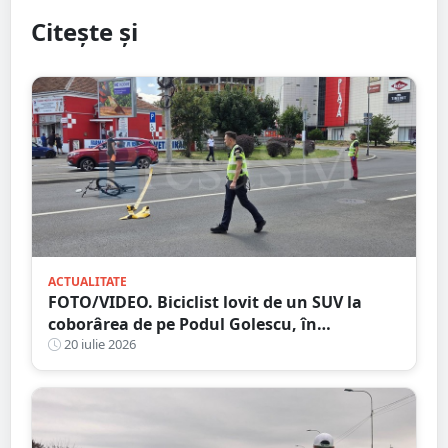
Citește și
ACTUALITATE
FOTO/VIDEO. Biciclist lovit de un SUV la
coborârea de pe Podul Golescu, în
municipiul Satu Mare. Șoferul: ”Pur și
20 iulie 2026
simplu nu l-am văzut”