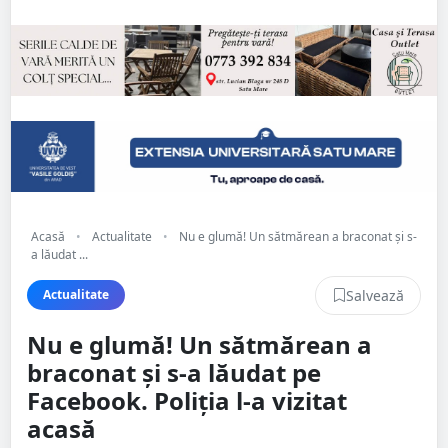
Acasă
•
Actualitate
•
Nu e glumă! Un sătmărean a braconat și s-
a lăudat ...
Salvează
Actualitate
Nu e glumă! Un sătmărean a
braconat și s-a lăudat pe
Facebook. Poliția l-a vizitat
acasă