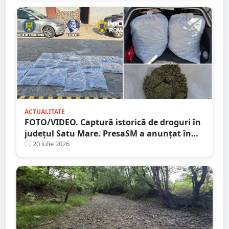
ACTUALITATE
FOTO/VIDEO. Captură istorică de droguri în
județul Satu Mare. PresaSM a anunțat în
premieră!
20 iulie 2026