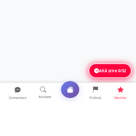
Altă știre
0/32
Anchete
Comentarii
Politică
Necitite
Ultimele articole
Accident cu trei victime în județul Satu