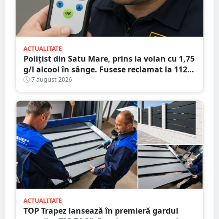
ACTUALITATE
Polițist din Satu Mare, prins la volan cu 1,75
g/l alcool în sânge. Fusese reclamat la 112
că circula pe contrasens
7 august 2026
ACTUALITATE
TOP Trapez lansează în premieră gardul