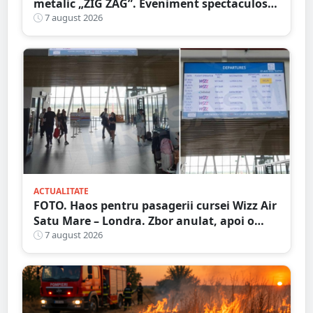
metalic „ZIG ZAG”. Eveniment spectaculos
în Grădina Romei
7 august 2026
ACTUALITATE
FOTO. Haos pentru pasagerii cursei Wizz Air
Satu Mare – Londra. Zbor anulat, apoi o
nouă întârziere. Fără explicații clare
7 august 2026