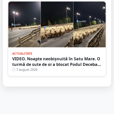
ACTUALITATE
VIDEO. Noapte neobișnuită în Satu Mare. O
turmă de sute de oi a blocat Podul Decebal.
Gest de apreciat al ciobanului
7 august 2026