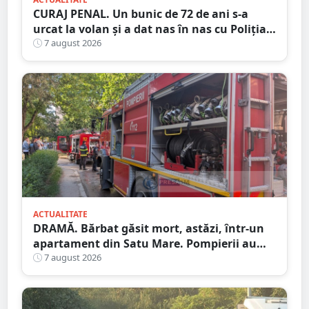
CURAJ PENAL. Un bunic de 72 de ani s-a
urcat la volan și a dat nas în nas cu Poliția
Satu Mare
7 august 2026
ACTUALITATE
DRAMĂ. Bărbat găsit mort, astăzi, într-un
apartament din Satu Mare. Pompierii au
spart ușa
7 august 2026