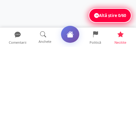
Altă știre
0/60
Anchete
Comentarii
Politică
Necitite
Ultimele articole
ANCHETĂ. Acuzații explozive la DGASPC
Satu Mare! Salarii uri...
18 ore • Anchete
FOTO/VIDEO. Accident cumplit! Impact
frontal între un TIR și...
16 ore • Locale