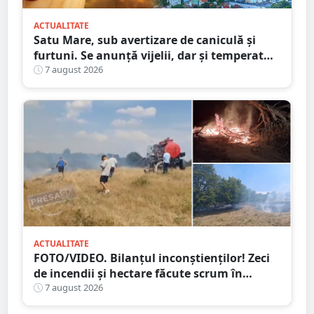
ACTUALITATE
Satu Mare, sub avertizare de caniculă și
furtuni. Se anunță vijelii, dar și temperaturi
ridicate. Avertizarea ANM
7 august 2026
ACTUALITATE
FOTO/VIDEO. Bilanțul inconștienților! Zeci
de incendii și hectare făcute scrum în
județul Satu Mare
7 august 2026