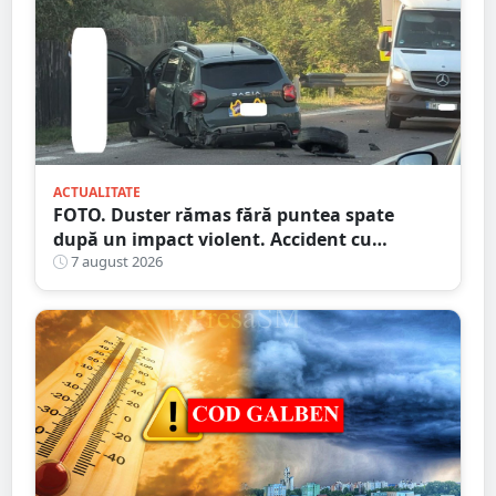
ACTUALITATE
FOTO. Duster rămas fără puntea spate
după un impact violent. Accident cu
implicarea unei mașini din Satu Mare
7 august 2026