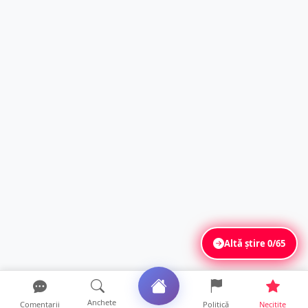
Altă știre
0/65
Anchete
Comentarii
Politică
Necitite