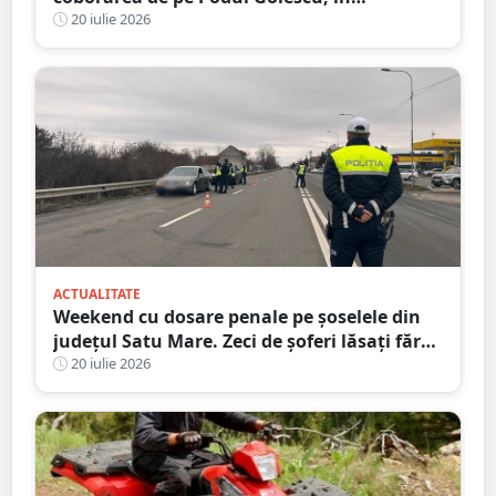
municipiul Satu Mare. Șoferul: ”Pur și
20 iulie 2026
simplu nu l-am văzut”
ACTUALITATE
Weekend cu dosare penale pe șoselele din
județul Satu Mare. Zeci de șoferi lăsați fără
permise
20 iulie 2026