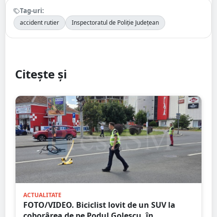
Tag-uri:
accident rutier
Inspectoratul de Poliție Județean
Citește și
ACTUALITATE
FOTO/VIDEO. Biciclist lovit de un SUV la
coborârea de pe Podul Golescu, în