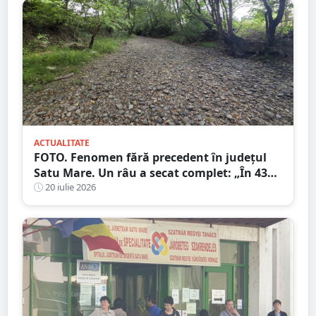
ACTUALITATE
FOTO. Fenomen fără precedent în județul
Satu Mare. Un râu a secat complet: „În 43
de ani nu am văzut așa ceva”
20 iulie 2026