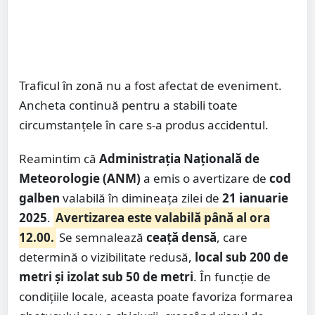
Traficul în zonă nu a fost afectat de eveniment.
Ancheta continuă pentru a stabili toate
circumstanțele în care s-a produs accidentul.
Reamintim că
Administrația Națională de
Meteorologie (ANM)
a emis o avertizare de
cod
galben
valabilă în dimineața zilei de
21 ianuarie
2025
.
Avertizarea este valabilă până al ora
12.00.
Se semnalează
ceață densă
, care
determină o vizibilitate redusă,
local sub 200 de
metri și izolat sub 50 de metri
. În funcție de
condițiile locale, aceasta poate favoriza formarea