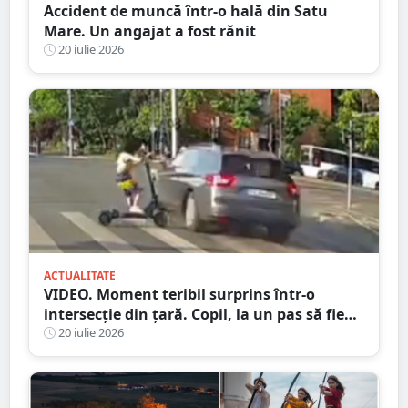
Accident de muncă într-o hală din Satu
Mare. Un angajat a fost rănit
20 iulie 2026
ACTUALITATE
VIDEO. Moment teribil surprins într-o
intersecție din țară. Copil, la un pas să fie
spulberat de mașină
20 iulie 2026