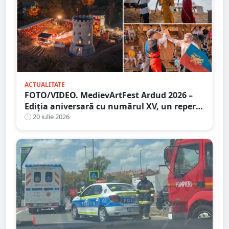
ACTUALITATE
FOTO/VIDEO. MedievArtFest Ardud 2026 –
Ediția aniversară cu numărul XV, un reper
al vieții culturale din județul Satu Mare
20 iulie 2026