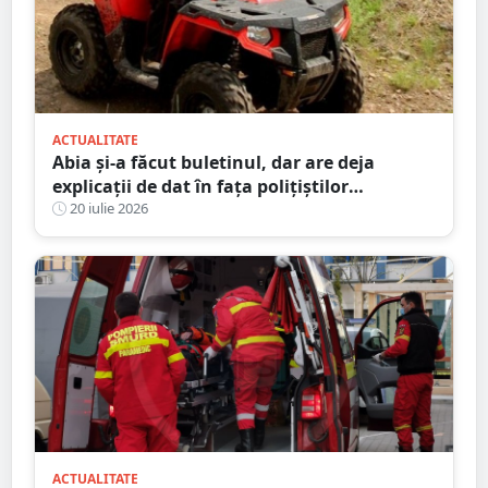
ACTUALITATE
Abia și-a făcut buletinul, dar are deja
explicații de dat în fața polițiștilor
sătmăreni. Totul după o ”aventură” cu ATV-
20 iulie 2026
ul pe străzile din sat
ACTUALITATE