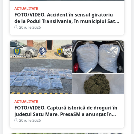
ACTUALITATE
FOTO/VIDEO. Accident în sensul giratoriu
de la Podul Transilvania, în municipiul Satu
Mare. Poliția a stabilit cauza producerii
20 iulie 2026
evenimentului
ACTUALITATE
FOTO/VIDEO. Captură istorică de droguri în
județul Satu Mare. PresaSM a anunțat în
premieră!
20 iulie 2026