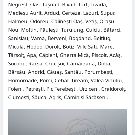
Negrești-Oaș, Tășnad, Bixad, Turț, Livada,
Medieșu Aurit, Ardud, Certeze, Lazuri, Supur,
Halmeu, Odoreu, Călinești-Oaș, Vetiș, Orașu
Nou, Moftin, Păulești, Turulung, Culciu, Bătarci,
Sanislău, Vama, Berveni, Bogdand, Beltiug,
Micula, Hodod, Dorolț, Botiz, Viile Satu Mare,
Târșolț, Apa, Căpleni, Gherța Mică, Pișcolt, Acâș,
Socond, Racșa, Crucișor, Cămărzana, Doba,
Bârsău, Andrid, Căuaș, Santău, Porumbești,
Homoroade, Pomi, Cehal, Tiream, Valea Vinului,
Foieni, Petrești, Pir, Terebești, Urziceni, Craidorolț,
Ciumești, Săuca, Agriș, Cămin și Săcășeni.