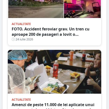
ACTUALITATE
FOTO. Accident feroviar grav. Un tren cu
aproape 200 de pasageri a lovit o
autocisternă, care a luat foc
24 iulie 2026
ACTUALITATE
Amenzi de peste 11.000 de lei aplicate unui