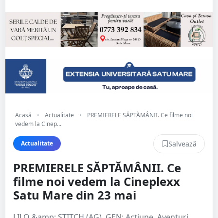
Acasă
•
Actualitate
•
PREMIERELE SĂPTĂMÂNII. Ce filme noi
vedem la Cinep...
Salvează
Actualitate
PREMIERELE SĂPTĂMÂNII. Ce
filme noi vedem la Cineplexx
Satu Mare din 23 mai
LILO &amp; STITCH (AG). GEN: Acţiune, Aventuri,