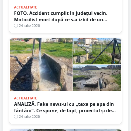
ACTUALITATE
FOTO. Accident cumplit în județul vecin.
Motocilist mort după ce s-a izbit de un
copac și un microbuz
24 iulie 2026
ACTUALITATE
ANALIZĂ. Fake news-ul cu „taxa pe apa din
fântâni”. Ce spune, de fapt, proiectul și de
unde a pornit dezinformarea
24 iulie 2026