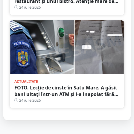
restaurant și unui bistro. Atenție mare de
unde mâncați
24 iulie 2026
ACTUALITATE
FOTO. Lecție de cinste în Satu Mare. A găsit
bani uitați într-un ATM și i-a înapoiat fără
să stea pe gânduri
24 iulie 2026