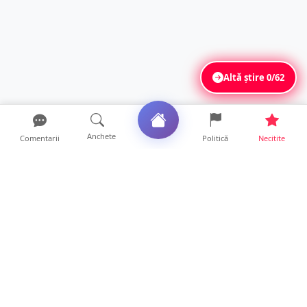
Altă știre
0/62
Anchete
Comentarii
Politică
Necitite
Ultimele articole
FOTO. Haos pentru pasagerii cursei Wizz Air
Satu Mare – Lond...
13 ore • Locale
Distracție scumpă la grătar. Sătmăreanul s-a
ales cu o amend...