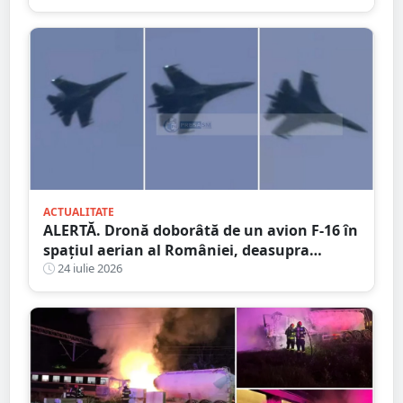
ACTUALITATE
ALERTĂ. Dronă doborâtă de un avion F-16 în
spațiul aerian al României, deasupra
județului Buzău
24 iulie 2026