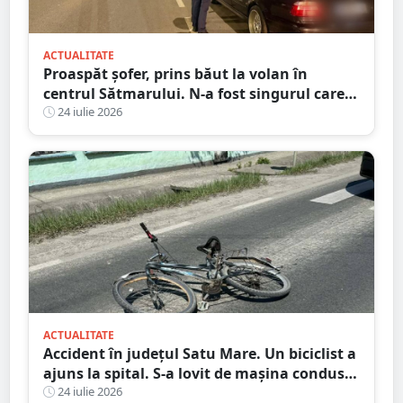
ACTUALITATE
Proaspăt șofer, prins băut la volan în
centrul Sătmarului. N-a fost singurul care a
călcat pe bec
24 iulie 2026
ACTUALITATE
Accident în județul Satu Mare. Un biciclist a
ajuns la spital. S-a lovit de mașina condusă
de un tânăr șofer
24 iulie 2026