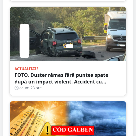
ACTUALITATE
FOTO. Duster rămas fără puntea spate
după un impact violent. Accident cu
implicarea unei mașini din Satu Mare
acum 23 ore