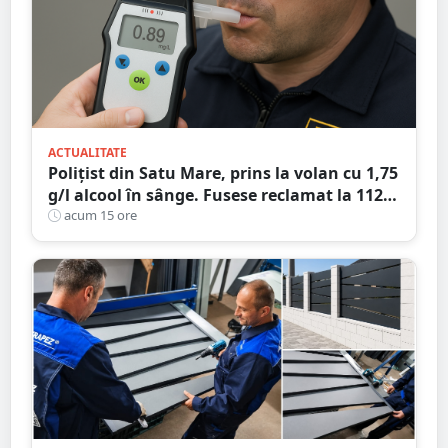
ACTUALITATE
Polițist din Satu Mare, prins la volan cu 1,75
g/l alcool în sânge. Fusese reclamat la 112
că circula pe contrasens
acum 15 ore