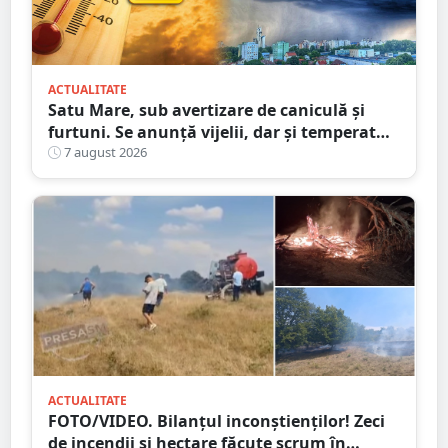
ACTUALITATE
Satu Mare, sub avertizare de caniculă și
furtuni. Se anunță vijelii, dar și temperaturi
ridicate. Avertizarea ANM
7 august 2026
ACTUALITATE
FOTO/VIDEO. Bilanțul inconștienților! Zeci
de incendii și hectare făcute scrum în