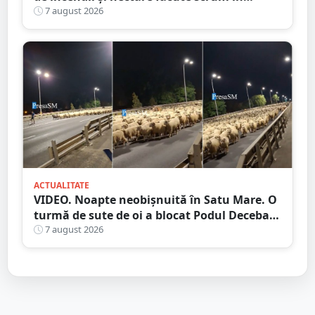
județul Satu Mare
7 august 2026
ACTUALITATE
VIDEO. Noapte neobișnuită în Satu Mare. O
turmă de sute de oi a blocat Podul Decebal.
Gest de apreciat al ciobanului
7 august 2026