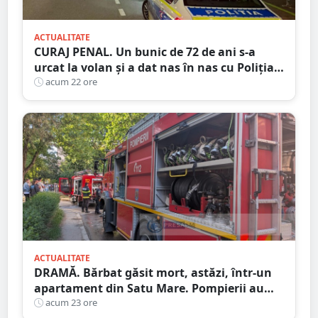
ACTUALITATE
CURAJ PENAL. Un bunic de 72 de ani s-a
urcat la volan și a dat nas în nas cu Poliția
Satu Mare
acum 22 ore
ACTUALITATE
DRAMĂ. Bărbat găsit mort, astăzi, într-un
apartament din Satu Mare. Pompierii au
spart ușa
acum 23 ore