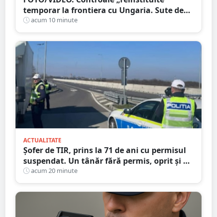
temporar la frontiera cu Ungaria. Sute de
persoane și mașini, verificate în județul
acum 10 minute
Satu Mare
ACTUALITATE
Șofer de TIR, prins la 71 de ani cu permisul
suspendat. Un tânăr fără permis, oprit și el
la Petea
acum 20 minute