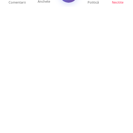
Anchete
Comentarii
Politică
Necitite
Ultimele articole
FOTO/VIDEO. Controale „reinstituite”
temporar la frontiera c...
11 ore • Locale
Șofer de TIR, prins la 71 de ani cu permisul
suspendat. Un t...
11 ore • Locale
Polițist din Satu Mare, prins la volan cu 1,75
g/l alcool în...
19 ore • Locale
TOP Trapez lansează în premieră gardul
metalic „ZIG ZAG”. Ev...