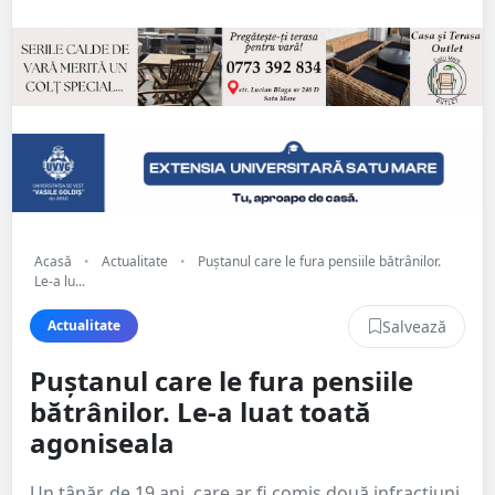
Acasă
•
Actualitate
•
Puștanul care le fura pensiile bătrânilor.
Le-a lu...
Salvează
Actualitate
Puștanul care le fura pensiile
bătrânilor. Le-a luat toată
agoniseala
Un tânăr, de 19 ani, care ar fi comis două infracțiuni