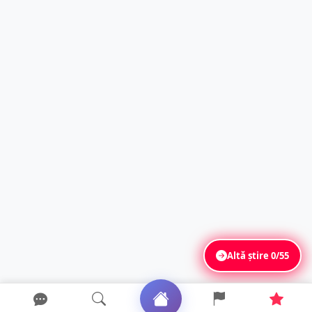
Altă știre
0/55