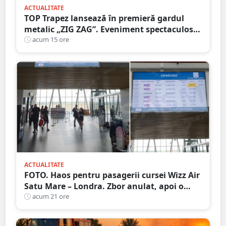
ACTUALITATE
TOP Trapez lansează în premieră gardul
metalic „ZIG ZAG”. Eveniment spectaculos
în Grădina Romei
acum 15 ore
ACTUALITATE
FOTO. Haos pentru pasagerii cursei Wizz Air
Satu Mare – Londra. Zbor anulat, apoi o
nouă întârziere. Fără explicații clare
acum 21 ore