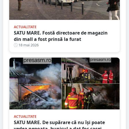
ACTUALITATE
SATU MARE. Fostă directoare de magazin
din mall a fost prinsă la furat
18 mai 2026
ACTUALITATE
SATU MARE. De supărare că nu își poate
vedea nepoata, bunicul a dat foc casei