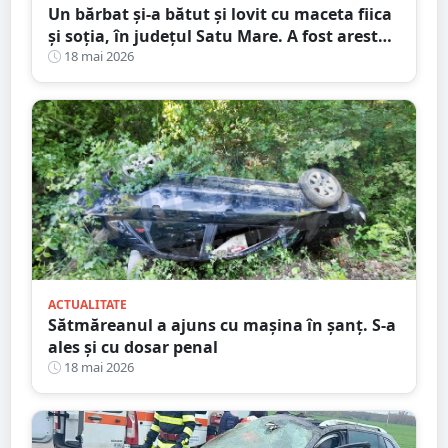
Un bărbat și-a bătut și lovit cu maceta fiica
și soția, în județul Satu Mare. A fost arestat
preventiv
18 mai 2026
ACTUALITATE
Sătmăreanul a ajuns cu mașina în șanț. S-a
ales și cu dosar penal
18 mai 2026