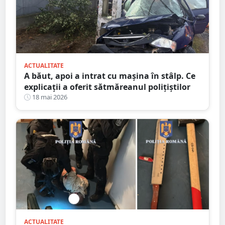
ACTUALITATE
A băut, apoi a intrat cu mașina în stâlp. Ce
explicații a oferit sătmăreanul polițiștilor
18 mai 2026
ACTUALITATE