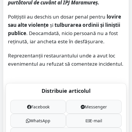
purtătorul de cuvânt al IPJ Maramureș.
Polițiștii au deschis un dosar penal pentru
lovire
sau alte violențe
și
tulburarea ordinii și liniștii
publice
. Deocamdată, nicio persoană nu a fost
reținută, iar ancheta este în desfășurare.
Reprezentanții restaurantului unde a avut loc
evenimentul au refuzat să comenteze incidentul.
Distribuie articolul
Facebook
Messenger
WhatsApp
E-mail