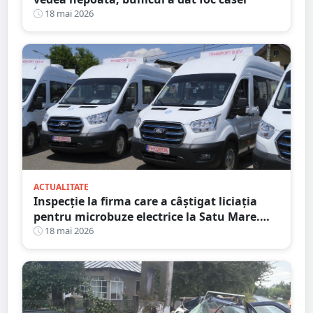
18 mai 2026
ACTUALITATE
Inspecție la firma care a câștigat liciația
pentru microbuze electrice la Satu Mare.
Consiliul Concurenței a intrat pe fir
18 mai 2026