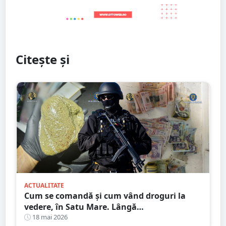
Citește și
ACTUALITATE
Cum se comandă și cum vând droguri la
vedere, în Satu Mare. Lângă
hoteluri/restaurante cunoscute
18 mai 2026