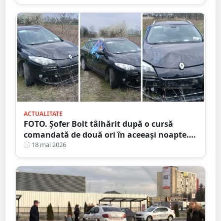
ACTUALITATE
FOTO. Șofer Bolt tâlhărit după o cursă
comandată de două ori în aceeași noapte.
Unul dintre suspecți este minor
18 mai 2026