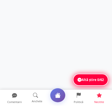
Altă știre
0/62
Anchete
Comentarii
Politică
Necitite