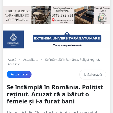
Acasă
•
Actualitate
•
Se întâmplă în România. Polițist reținut.
Acuzat c...
Salvează
Actualitate
Se întâmplă în România. Polițist
reținut. Acuzat că a bătut o
femeie și i-a furat bani
Un poliţist din Cluj a fost reţinut şi este cercetat