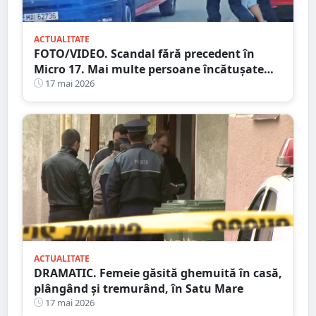
ACTUALITATE
FOTO/VIDEO. Scandal fără precedent în
Micro 17. Mai multe persoane încătușate
după o bătaie izbucnită pe stradă
17 mai 2026
ACTUALITATE
DRAMATIC. Femeie găsită ghemuită în casă,
plângând și tremurând, în Satu Mare
17 mai 2026