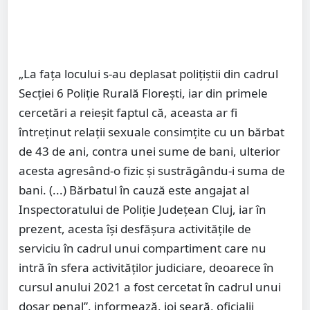
„La faţa locului s-au deplasat poliţiştii din cadrul
Secţiei 6 Poliţie Rurală Floreşti, iar din primele
cercetări a reieşit faptul că, aceasta ar fi
întreţinut relaţii sexuale consimţite cu un bărbat
de 43 de ani, contra unei sume de bani, ulterior
acesta agresând-o fizic şi sustrăgându-i suma de
bani. (...) Bărbatul în cauză este angajat al
Inspectoratului de Poliţie Judeţean Cluj, iar în
prezent, acesta îşi desfăşura activităţile de
serviciu în cadrul unui compartiment care nu
intră în sfera activităţilor judiciare, deoarece în
cursul anului 2021 a fost cercetat în cadrul unui
dosar penal”, informează, joi seară, oficialii