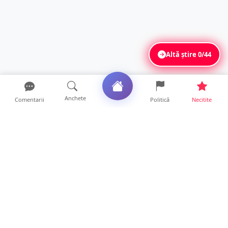
Altă știre
0/44
Anchete
Comentarii
Politică
Necitite
Ultimele articole
USR acuză: PSD face totul pentru ca
România să piardă miliar...
21 ore • Locale
Tot mai multe orașe reduc consumul de
energie electrică. Sat...