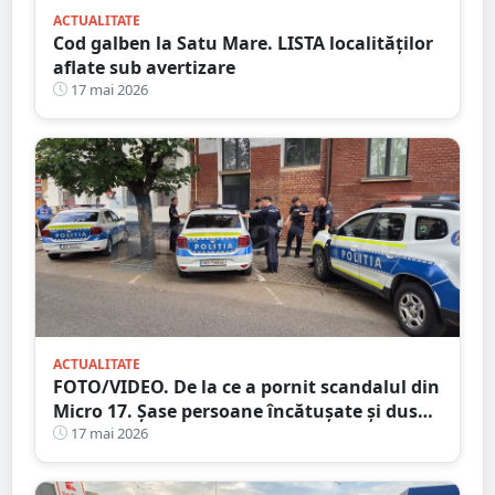
ACTUALITATE
Cod galben la Satu Mare. LISTA localităților
aflate sub avertizare
17 mai 2026
ACTUALITATE
FOTO/VIDEO. De la ce a pornit scandalul din
Micro 17. Șase persoane încătușate și duse
la secție
17 mai 2026