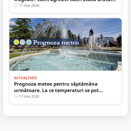
pe stradă chiar în fața stăpânului
17 mai 2026
ACTUALITATE
Prognoza meteo pentru săptămâna
următoare. La ce temperaturi se pot
aștepta sătmărenii
17 mai 2026