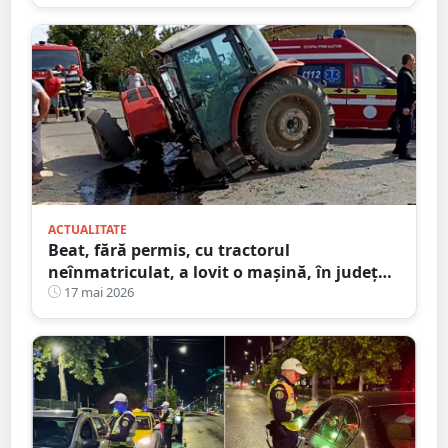
ACTUALITATE
Beat, fără permis, cu tractorul
neînmatriculat, a lovit o mașină, în județul
Satu Mare
17 mai 2026