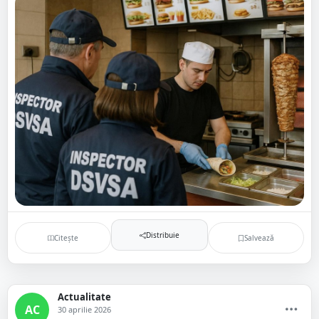
Distribuie
Citește
Salvează
Actualitate
AC
30 aprilie 2026