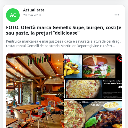
Actualitate
AC
29 mai 2019
FOTO. Ofertă marca Gemelli: Supe, burgeri, costițe
sau paste, la prețuri ”delicioase”
Pentru că mâncarea e mai gustoasă dacă e savurată alături de cei dragi,
restaurantul Gemelli de pe strada Martirilor Deportați vine cu ofert...