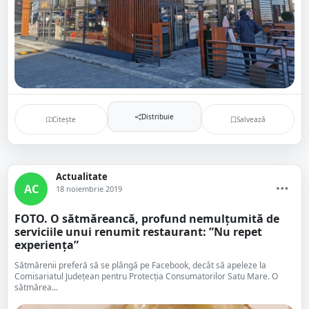
Distribuie
Citește
Salvează
Actualitate
AC
18 noiembrie 2019
FOTO. O sătmăreancă, profund nemulțumită de
serviciile unui renumit restaurant: ”Nu repet
experiența”
Sătmărenii preferă să se plângă pe Facebook, decât să apeleze la
Comisariatul Județean pentru Protecția Consumatorilor Satu Mare. O
sătmărea...