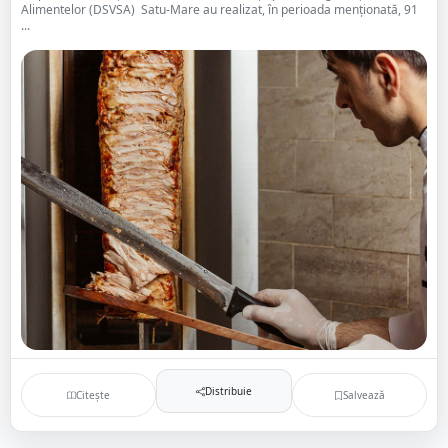
Alimentelor (DSVSA) Satu-Mare au realizat, în perioada menționată, 91
...
Distribuie
Citește
Salvează