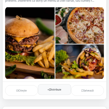
prietenii. Indiferent că doriți un meniu al zilei variat, sau sunteți f...
Distribuie
Citește
Salvează