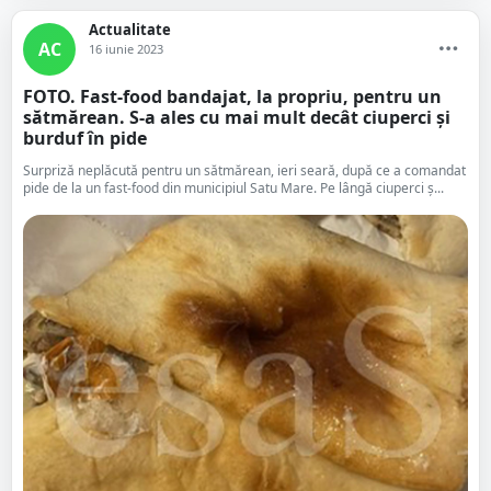
Actualitate
AC
16 iunie 2023
FOTO. Fast-food bandajat, la propriu, pentru un
sătmărean. S-a ales cu mai mult decât ciuperci și
burduf în pide
Surpriză neplăcută pentru un sătmărean, ieri seară, după ce a comandat
pide de la un fast-food din municipiul Satu Mare. Pe lângă ciuperci ș...