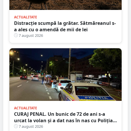
ACTUALITATE
Distracție scumpă la grătar. Sătmăreanul s-
a ales cu o amendă de mii de lei
7 august 2026
ACTUALITATE
CURAJ PENAL. Un bunic de 72 de ani s-a
urcat la volan și a dat nas în nas cu Poliția
Satu Mare
7 august 2026