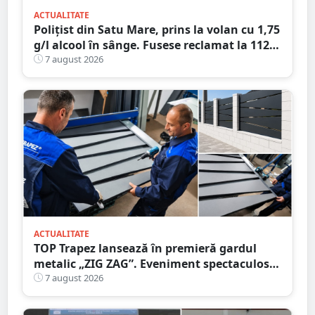
ACTUALITATE
Polițist din Satu Mare, prins la volan cu 1,75
g/l alcool în sânge. Fusese reclamat la 112
că circula pe contrasens
7 august 2026
ACTUALITATE
TOP Trapez lansează în premieră gardul
metalic „ZIG ZAG”. Eveniment spectaculos
în Grădina Romei
7 august 2026