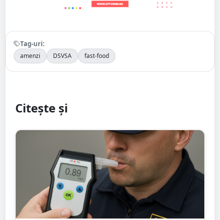
Tag-uri:
amenzi
DSVSA
fast-food
Citește și