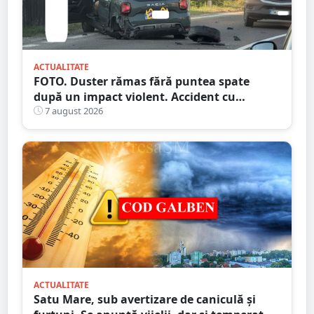
ACTUALITATE
FOTO. Duster rămas fără puntea spate
după un impact violent. Accident cu
implicarea unei mașini din Satu Mare
7 august 2026
ACTUALITATE
Satu Mare, sub avertizare de caniculă și