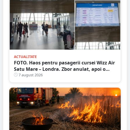
ACTUALITATE
FOTO. Haos pentru pasagerii cursei Wizz Air
Satu Mare – Londra. Zbor anulat, apoi o
nouă întârziere. Fără explicații clare
7 august 2026