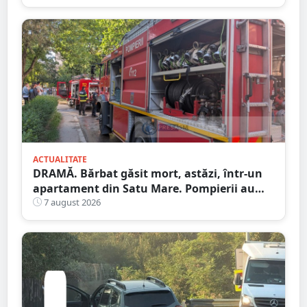
ACTUALITATE
DRAMĂ. Bărbat găsit mort, astăzi, într-un
apartament din Satu Mare. Pompierii au
spart ușa
7 august 2026