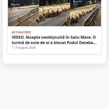
ACTUALITATE
VIDEO. Noapte neobișnuită în Satu Mare. O
turmă de sute de oi a blocat Podul Decebal.
Gest de apreciat al ciobanului
7 august 2026