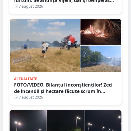
furtuni. Se anunță vijelii, dar și temperaturi
ridicate. Avertizarea ANM
7 august 2026
ACTUALITATE
FOTO/VIDEO. Bilanțul inconștienților! Zeci
de incendii și hectare făcute scrum în
județul Satu Mare
7 august 2026