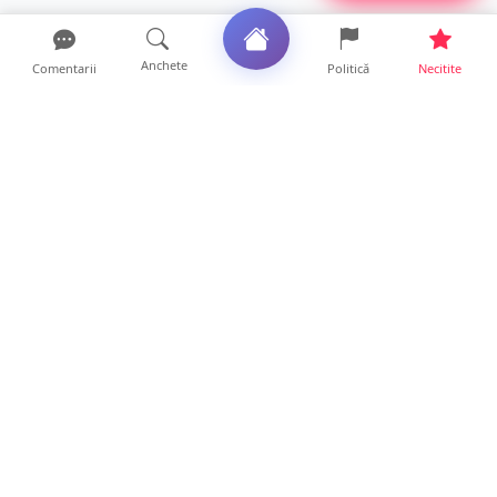
Anchete
Comentarii
Politică
Necitite
Ultimele articole
Se extinde unul dintre cele mai cunoscute
lanțuri locale din...
12 ore • Locale
VIDEO. Echipajul unei ambulanțe aflate în
misiune, atacat cu...
10 ore • Locale
Un nou val de aer african va cuprinde țara.
Prognoza meteo p...
10 ore • Life