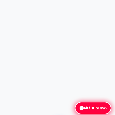
Altă știre
0/45