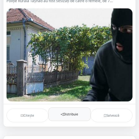
Poliție Rurală Tășnad au fost sesizați de către o femeie, de 7...
Distribuie
Citește
Salvează