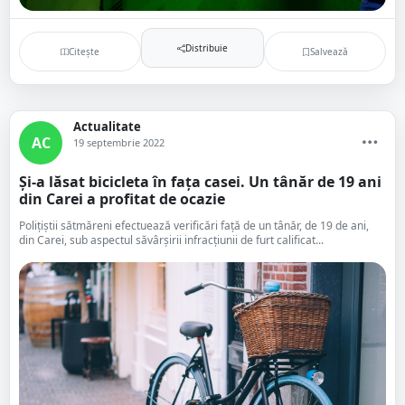
Distribuie
Citește
Salvează
Actualitate
AC
19 septembrie 2022
Și-a lăsat bicicleta în fața casei. Un tânăr de 19 ani
din Carei a profitat de ocazie
Polițiștii sătmăreni efectuează verificări față de un tânăr, de 19 de ani,
din Carei, sub aspectul săvârșirii infracțiunii de furt calificat...