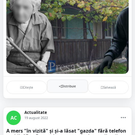
Distribuie
Citește
Salvează
Actualitate
AC
19 august 2022
A mers "în vizită" și și-a lăsat "gazda" fără telefon