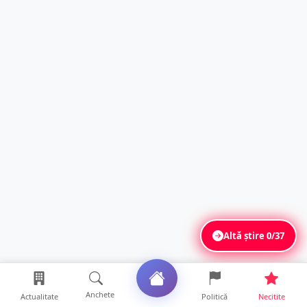
Altă știre
0/37
Anchete
Actualitate
Politică
Necitite