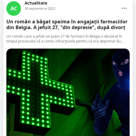
Actualitate
AC
30 septembrie 2022
Un român a băgat spaima în angajații farmaciilor
din Belgia. A jefuit 27, "din depresie", după divorț
Un român care a jefuit cel puțin 27 de farmacii în Belgia a declarat în
timpul procesului că a comis infracțiunile pentru că era deprimat du...