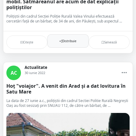
mobil. Sătmăreanul are acum de dat explicații
polițiștilor
Polițiștii din cadrul Secției Poliție Rurală Valea Vinului efectuează
cercetări față de un bărbat, de 34 de ani, din Păulești, sub aspectul ...
Distribuie
Citește
Salvează
Actualitate
AC
30 iunie 2022
Hoț "voiajor". A venit din Arad și a dat lovitura în
Satu Mare
La data de 27 iunie a.c., polițiștii din cadrul Sectiei Politie Rurală Negrești
Oaș au fost sesizați prin SNUAU 112, de către un bărbat, de ...