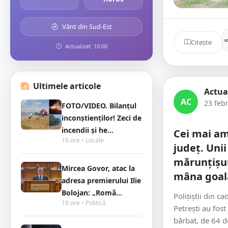
Vânt din Sud-Est
Citește
Actualizat: 10:00
Ultimele articole
Actua
AC
23 feb
FOTO/VIDEO. Bilanțul
inconștienților! Zeci de
incendii și he...
Cei mai am
10 ore • Locale
județ. Unii
mărunțișuri
Mircea Govor, atac la
mâna goal
adresa premierului Ilie
Bolojan: „Româ...
Polițiștii din ca
10 ore • Politică
Petrești au fost
bărbat, de 64 de