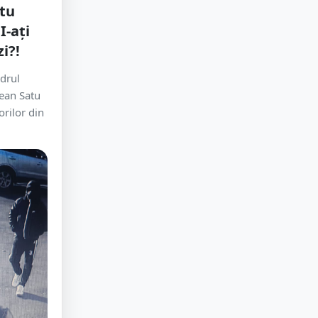
atu
I-ați
zi?!
adrul
țean Satu
rilor din