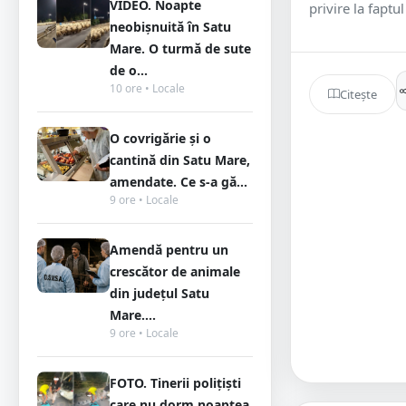
VIDEO. Noapte
privire la faptul
neobișnuită în Satu
Mare. O turmă de sute
de o...
10 ore • Locale
Citește
O covrigărie și o
cantină din Satu Mare,
amendate. Ce s-a gă...
9 ore • Locale
Amendă pentru un
crescător de animale
din județul Satu
Mare....
9 ore • Locale
FOTO. Tinerii polițiști
care nu dorm noaptea