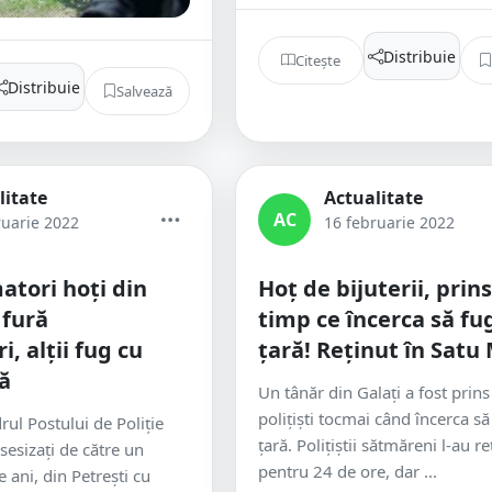
Distribuie
Citește
Distribuie
Salvează
litate
Actualitate
AC
ruarie 2022
16 februarie 2022
atori hoți din
Hoț de bijuterii, prins
 fură
timp ce încerca să fu
, alții fug cu
țară! Reținut în Satu
ă
Un tânăr din Galați a fost prins
polițiști tocmai când încerca să
drul Postului de Poliție
țară. Polițiștii sătmăreni l-au re
 sesizați de către un
pentru 24 de ore, dar ...
 ani, din Petrești cu