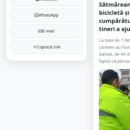
Sătmărean 
bicicletă și
WhatsApp
cumpărătur
tineri a aj
E-mail
La data de 7 febr
Copiază link
careieni au fost
bărbat, de 44 d
faptul că persoa