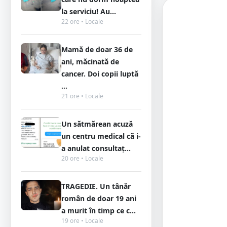
la serviciu! Au...
22 ore • Locale
Mamă de doar 36 de
ani, măcinată de
cancer. Doi copii luptă
...
21 ore • Locale
Un sătmărean acuză
un centru medical că i-
a anulat consultaț...
20 ore • Locale
TRAGEDIE. Un tânăr
român de doar 19 ani
a murit în timp ce c...
19 ore • Locale