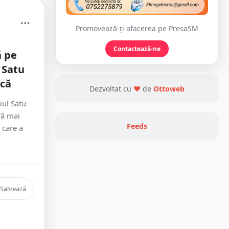
Promovează-ți afacerea pe PresaSM
Contactează-ne
ă pe
 Satu
ucă
Dezvoltat cu
❤
de
Ottoweb
iul Satu
ră mai
Feeds
 care a
Salvează