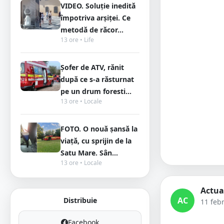
VIDEO. Soluție inedită
împotriva arșiței. Ce
metodă de răcor...
13 ore • Life
Șofer de ATV, rănit
după ce s-a răsturnat
pe un drum foresti...
13 ore • Locale
FOTO. O nouă șansă la
viață, cu sprijin de la
Satu Mare. Sân...
13 ore • Locale
Actua
AC
Distribuie
11 feb
Facebook