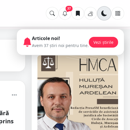
37
Articole noi!
Vezi știrile
Avem 37 știri noi pentru tine.
📢 Publicitate
ără
 prins