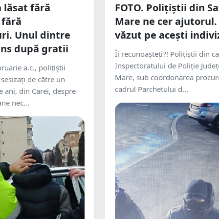
lăsat fără
FOTO. Polițiștii din S
 fără
Mare ne cer ajutorul. 
i. Unul dintre
văzut pe acești indivi
uns după gratii
Îi recunoașteți?! Polițiștii din c
Inspectoratului de Poliție Jude
uarie a.c., polițiștii
Mare, sub coordonarea procuro
 sesizați de către un
cadrul Parchetului d...
e ani, din Carei, despre
ne nec...