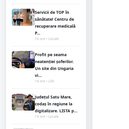
Servicii de TOP în
sănătate! Centru de
recuperare medicală
P...
16 ore • Locale
Profit pe seama
neatenției șoferilor.
Un site din Ungaria
vi...
14 ore • Life
Județul Satu Mare,
codaș în regiune la
digitalizare. LISTA p...
14 ore • Locale