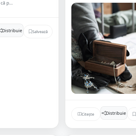
 că p...
Distribuie
Salvează
Distribuie
Citește