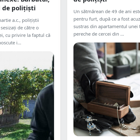
 de polițiști
Un sătmărean de 49 de ani este
pentru furt, după ce a fost acuz
tie a.c., polițiștii
sustras din apartamentul unei 
 sesizați de către o
pereche de cercei din ...
i, cu privire la faptul că
scute i...