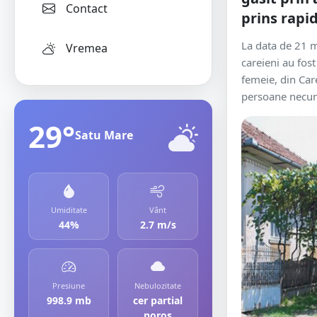
Contact
prins rapid
La data de 21 mar
Vremea
careieni au fost
femeie, din Care
persoane necuno
29°
Satu Mare
Umiditate
Vânt
44%
2.7 m/s
Presiune
Nebulozitate
998.9 mb
cer partial
noros