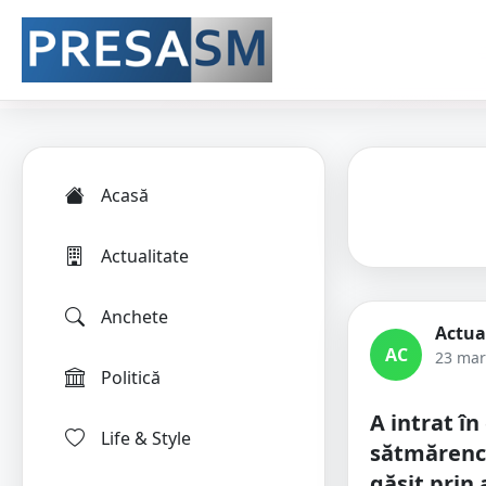
Acasă
Actualitate
Anchete
Actua
AC
23 mar
Politică
A intrat în
Life & Style
sătmărence
găsit prin