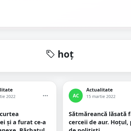
hoț
litate
Actualitate
AC
tie 2022
15 martie 2022
 curtea
Sătmăreancă lăsată f
i și a furat ce-a
cerceii de aur. Hoțul,
 anexe. Bărbatul,
de polițiști