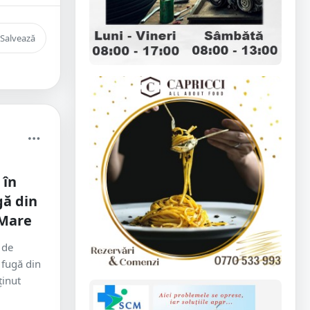
Salvează
 în
gă din
 Mare
 de
 fugă din
ținut