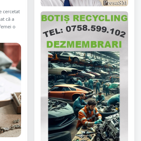
 cercetat
at că a
femei o