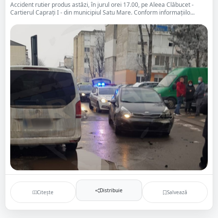
Accident rutier produs astăzi, în jurul orei 17.00, pe Aleea Clăbucet -
Cartierul Caprați I - din municipiul Satu Mare. Conform informațiilo...
Distribuie
Citește
Salvează