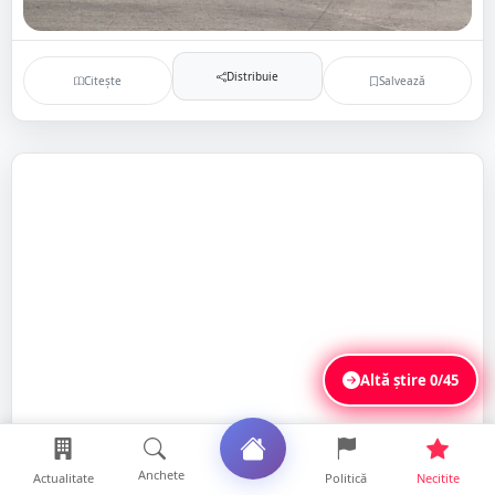
Distribuie
Citește
Salvează
Altă știre
0/45
Anchete
Actualitate
Politică
Necitite