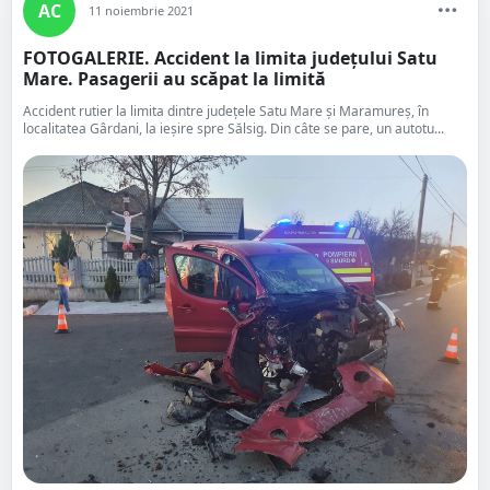
AC
11 noiembrie 2021
FOTOGALERIE. Accident la limita județului Satu
Mare. Pasagerii au scăpat la limită
Accident rutier la limita dintre județele Satu Mare și Maramureș, în
localitatea Gârdani, la ieșire spre Sălsig. Din câte se pare, un autotu...