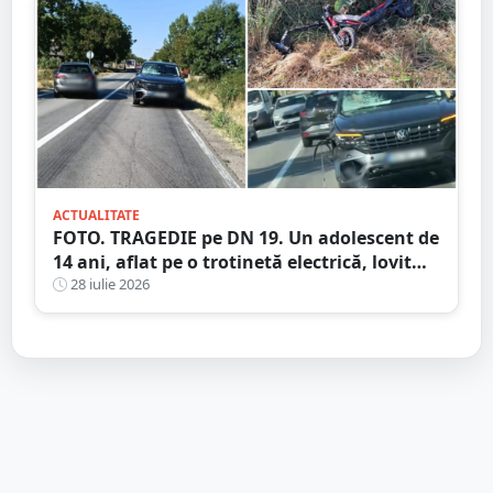
ACTUALITATE
FOTO. TRAGEDIE pe DN 19. Un adolescent de
14 ani, aflat pe o trotinetă electrică, lovit
mortal de o mașină
28 iulie 2026