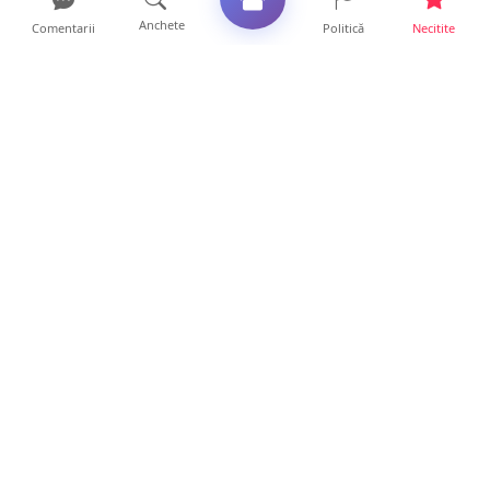
Anchete
Comentarii
Politică
Necitite
Ultimele articole
VIDEO. După „aventurile” cu bolizii pe plajă,
turiștii român...
10 ore • Locale
Vin furtunile la Satu Mare. Se anunță vijelii
și căderi de g...
10 ore • Locale
FOTO. „Invazie” de gândaci în mai multe
cartiere din Satu Ma...
9 ore • Locale
FOTO. Tomberoane răscolite, gunoaie