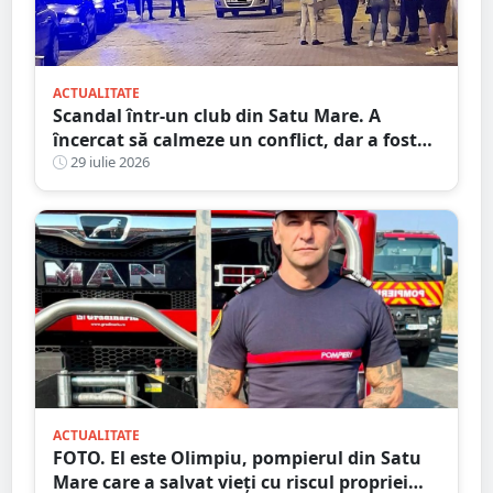
ACTUALITATE
Scandal într-un club din Satu Mare. A
încercat să calmeze un conflict, dar a fost
pus la pământ cu un singur pumn
29 iulie 2026
ACTUALITATE
FOTO. El este Olimpiu, pompierul din Satu
Mare care a salvat vieți cu riscul propriei