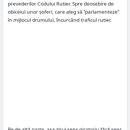
prevederilor Codului Rutier. Spre deosebire de
obiceiul unor șoferi, care aleg să ”parlamenteze”
în mijlocul drumului, încurcând traficul rutier.
Pe de altă parte, așa zisul sens giratoriu fără sens