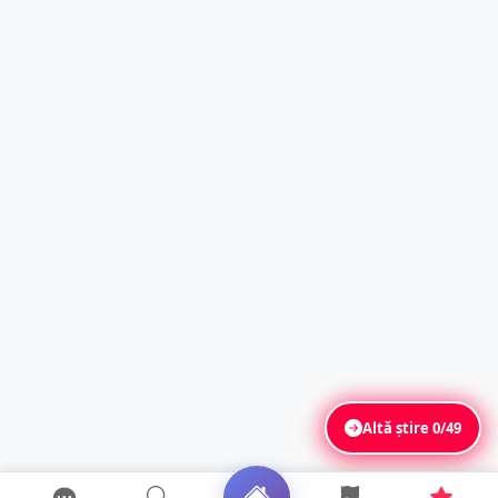
Altă știre
0/49