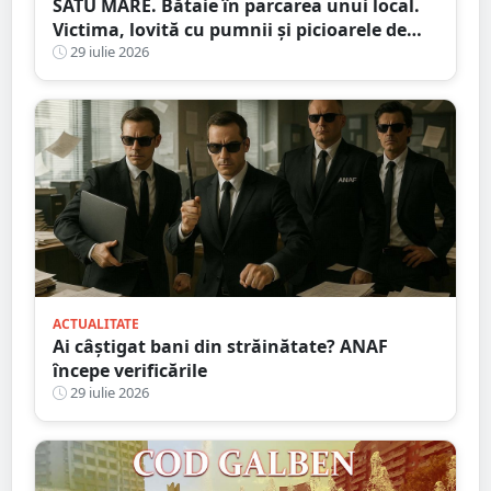
SATU MARE. Bătaie în parcarea unui local.
Victima, lovită cu pumnii și picioarele de
trei agresori
29 iulie 2026
ACTUALITATE
Ai câștigat bani din străinătate? ANAF
începe verificările
29 iulie 2026