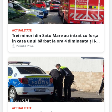
ACTUALITATE
Trei minori din Satu Mare au intrat cu forța
în casa unui bărbat la ora 4 dimineața și l-
au bătut
29 iulie 2026
ACTUALITATE