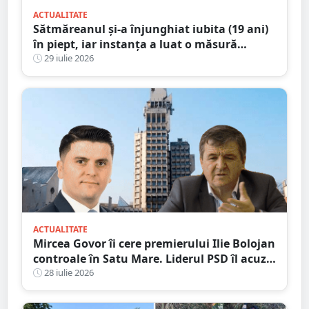
ACTUALITATE
Sătmăreanul și-a înjunghiat iubita (19 ani)
în piept, iar instanța a luat o măsură
radicală
29 iulie 2026
ACTUALITATE
Mircea Govor îi cere premierului Ilie Bolojan
controale în Satu Mare. Liderul PSD îl acuză
pe Adrian Cozma de presiuni politice și cere
28 iulie 2026
verificări ample