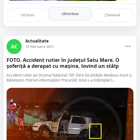
Distribuie
Citește
Salvează
Actualitate
AC
10 februarie 2021
FOTO. Accident rutier în județul Satu Mare. O
șoferiță a derapat cu mașina, lovind un stâlp
Accident rutier pe Drumul Național 19F, între localitățile Medieșu Aurit și
Băbășești. Potrivit informațiilor PresaSM, totul s-a întâmplat î...