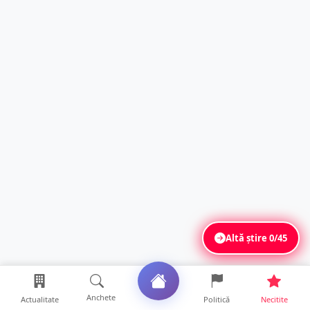
Altă știre
0/45
Anchete
Actualitate
Politică
Necitite