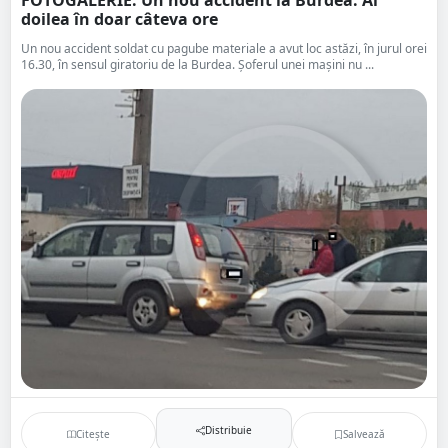
FOTOGALERIE. Un nou accident la Burdea. Al
doilea în doar câteva ore
Un nou accident soldat cu pagube materiale a avut loc astăzi, în jurul orei
16.30, în sensul giratoriu de la Burdea. Șoferul unei mașini nu ...
Distribuie
Citește
Salvează