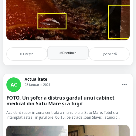
Distribuie
Citește
Salvează
Actualitate
AC
23 ianuarie 2021
FOTO. Un șofer a distrus gardul unui cabinet
medical din Satu Mare și a fugit
Accident rutier în zona centrală a municipiului Satu Mare. Totul s-a
întâmplat astăzi, în jurul orei 00.15, pe strada Ioan Slavici, atunci c...