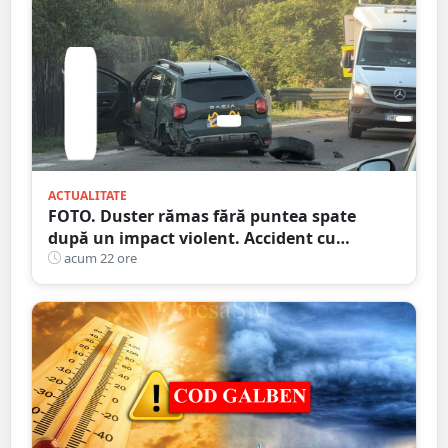
ACTUALITATE
FOTO. Duster rămas fără puntea spate
după un impact violent. Accident cu
implicarea unei mașini din Satu Mare
acum 22 ore