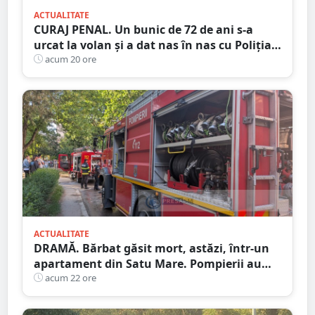
ACTUALITATE
CURAJ PENAL. Un bunic de 72 de ani s-a
urcat la volan și a dat nas în nas cu Poliția
Satu Mare
acum 20 ore
ACTUALITATE
DRAMĂ. Bărbat găsit mort, astăzi, într-un
apartament din Satu Mare. Pompierii au
spart ușa
acum 22 ore