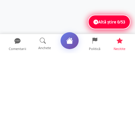
Altă știre
0/53
Anchete
Comentarii
Politică
Necitite
Ultimele articole
Polițist din Satu Mare, prins la volan cu 1,75
g/l alcool în...
19 ore • Locale
TOP Trapez lansează în premieră gardul
metalic „ZIG ZAG”. Ev...
19 ore • Locale