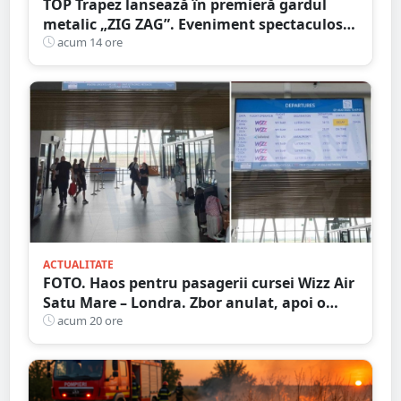
TOP Trapez lansează în premieră gardul
metalic „ZIG ZAG”. Eveniment spectaculos
în Grădina Romei
acum 14 ore
ACTUALITATE
FOTO. Haos pentru pasagerii cursei Wizz Air
Satu Mare – Londra. Zbor anulat, apoi o
nouă întârziere. Fără explicații clare
acum 20 ore