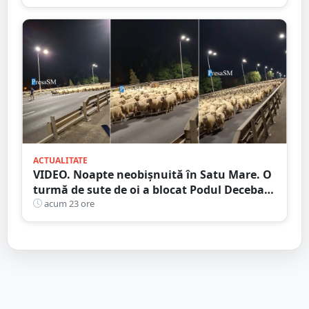
ACTUALITATE
VIDEO. Noapte neobișnuită în Satu Mare. O
turmă de sute de oi a blocat Podul Decebal.
Gest de apreciat al ciobanului
acum 23 ore