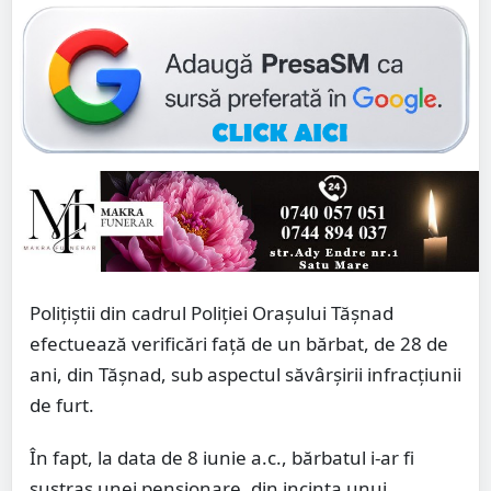
Polițiștii din cadrul Poliției Orașului Tășnad
efectuează verificări față de un bărbat, de 28 de
ani, din Tășnad, sub aspectul săvârșirii infracțiunii
de furt.
În fapt, la data de 8 iunie a.c., bărbatul i-ar fi
sustras unei pensionare, din incinta unui