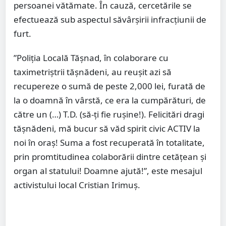
persoanei vătămate. În cauză, cercetările se
efectuează sub aspectul săvârșirii infracțiunii de
furt.
”Poliția Locală Tășnad, în colaborare cu
taximetriștrii tășnădeni, au reușit azi să
recupereze o sumă de peste 2,000 lei, furată de
la o doamnă în vârstă, ce era la cumpărături, de
către un (…) T.D. (să-ți fie rușine!). Felicitări dragi
tășnădeni, mă bucur să văd spirit civic ACTIV la
noi în oraș! Suma a fost recuperată în totalitate,
prin promtitudinea colaborării dintre cetățean și
organ al statului! Doamne ajută!”, este mesajul
activistului local Cristian Irimuș.