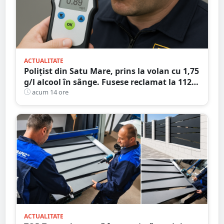
ACTUALITATE
Polițist din Satu Mare, prins la volan cu 1,75
g/l alcool în sânge. Fusese reclamat la 112
că circula pe contrasens
acum 14 ore
ACTUALITATE