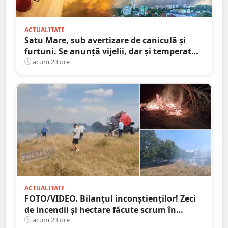
ACTUALITATE
Satu Mare, sub avertizare de caniculă și
furtuni. Se anunță vijelii, dar și temperaturi
ridicate. Avertizarea ANM
acum 23 ore
ACTUALITATE
FOTO/VIDEO. Bilanțul inconștienților! Zeci
de incendii și hectare făcute scrum în
județul Satu Mare
acum 23 ore