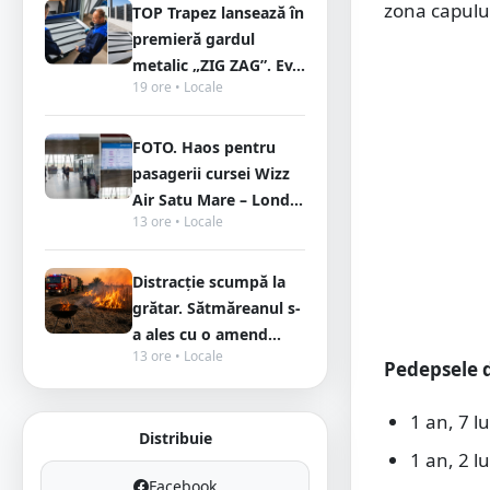
zona capului
TOP Trapez lansează în
premieră gardul
metalic „ZIG ZAG”. Ev...
19 ore • Locale
FOTO. Haos pentru
pasagerii cursei Wizz
Air Satu Mare – Lond...
13 ore • Locale
Distracție scumpă la
grătar. Sătmăreanul s-
a ales cu o amend...
13 ore • Locale
Pedepsele d
1 an, 7 lu
Distribuie
1 an, 2 l
Facebook