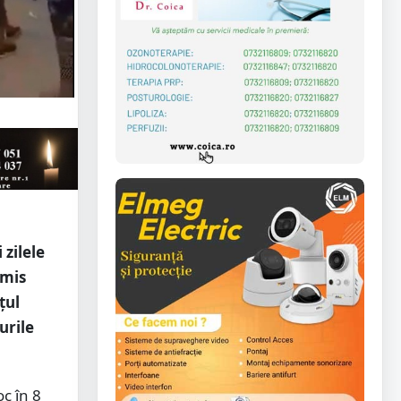
 zilele
omis
țul
urile
oc în 8