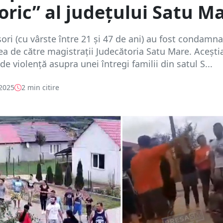
loric” al județului Satu M
ori (cu vârste între 21 și 47 de ani) au fost condamna
tea de către magistrații Judecătoria Satu Mare. Acești
e violență asupra unei întregi familii din satul S...
 2025
2 min citire