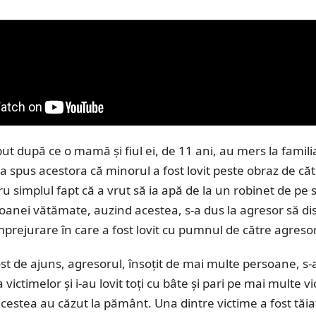
put după ce o mamă și fiul ei, de 11 ani, au mers la famili
e-a spus acestora că minorul a fost lovit peste obraz de că
u simplul fapt că a vrut să ia apă de la un robinet de pe 
oanei vătămate, auzind acestea, s-a dus la agresor să di
mprejurare în care a fost lovit cu pumnul de către agresor
t de ajuns, agresorul, însoțit de mai multe persoane, s-
 victimelor și i-au lovit toți cu bâte şi pari pe mai multe v
estea au căzut la pământ. Una dintre victime a fost tăia