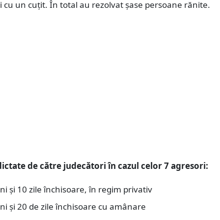
 cu un cuţit. În total au rezolvat șase persoane rănite.
ictate de către judecători în cazul celor 7 agresori:
ni şi 10 zile închisoare, în regim privativ
uni şi 20 de zile închisoare cu amânare