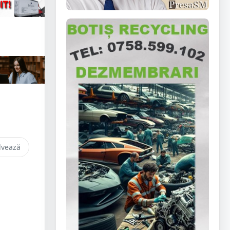
lvează