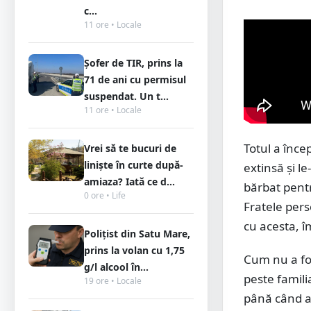
c...
11 ore • Locale
Șofer de TIR, prins la
71 de ani cu permisul
suspendat. Un t...
11 ore • Locale
Totul a înce
Vrei să te bucuri de
liniște în curte după-
extinsă și l
amiaza? Iată ce d...
bărbat pentr
0 ore • Life
Fratele pers
cu acesta, î
Polițist din Satu Mare,
prins la volan cu 1,75
Cum nu a fos
g/l alcool în...
peste familia
19 ore • Locale
până când ac