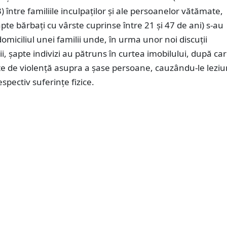
 între familiile inculpaţilor şi ale persoanelor vătămate,
șapte bărbați cu vârste cuprinse între 21 și 47 de ani) s-au
domiciliul unei familii unde, în urma unor noi discuţii
ii, șapte indivizi au pătruns în curtea imobilului, după ca
te de violenţă asupra a șase persoane, cauzându-le leziu
spectiv suferinţe fizice.