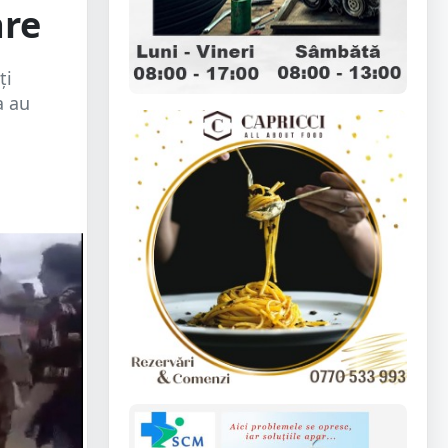
are
ți
a au