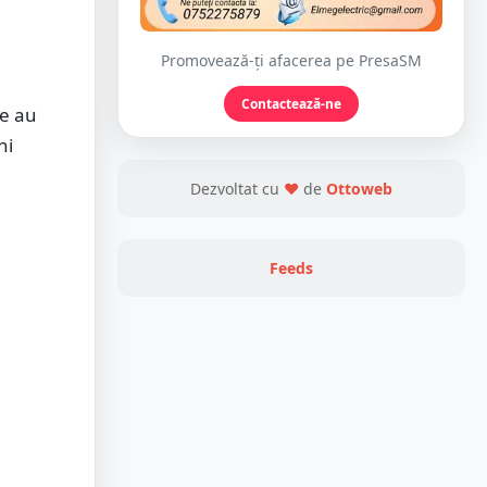
Promovează-ți afacerea pe PresaSM
Contactează-ne
re au
ni
Dezvoltat cu
❤
de
Ottoweb
Feeds