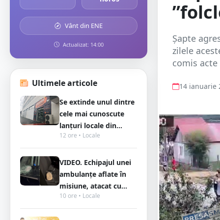
”folc
Vânt din ENE
Șapte agres
Actualizat: 14:00
zilele aces
comis acte d
Ultimele articole
14 ianuarie
Se extinde unul dintre
cele mai cunoscute
lanțuri locale din...
12 ore • Locale
VIDEO. Echipajul unei
ambulanțe aflate în
misiune, atacat cu...
10 ore • Locale