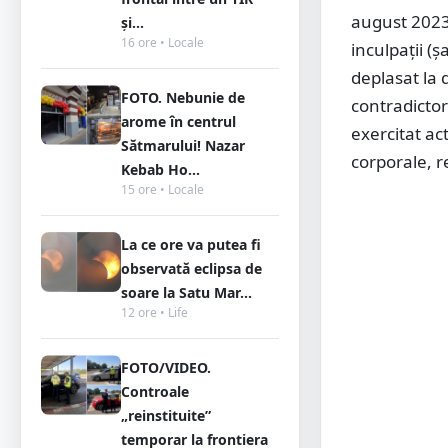
august 2023)
și...
16 ore • Locale
inculpaţii (
deplasat la 
FOTO. Nebunie de
contradictor
arome în centrul
exercitat ac
Sătmarului! Nazar
corporale, re
Kebab Ho...
15 ore • Locale
La ce ore va putea fi
observată eclipsa de
soare la Satu Mar...
12 ore • Life
FOTO/VIDEO.
Controale
„reinstituite”
temporar la frontiera