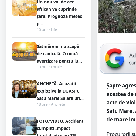
Un nou val de aer
african va cuprinde
țara. Prognoza meteo
p...
10 ore • Life
Sătmărenii nu scapă
de caniculă. O nouă
avertizare pentru ju...
10 ore • Locale
ANCHETĂ. Acuzații
Șapte agreso
explozive la DGASPC
acestea de 
Satu Mare! Salarii uri...
acte de vio
18 ore • Anchete
Satu Mare. 
de mare imp
FOTO/VIDEO. Accident
cumplit! Impact
Procurorii su
frontal între un TIR