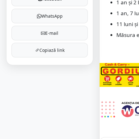
1 an și 2
1 an, 7 l
WhatsApp
11 luni ş
E-mail
Măsura ed
Copiază link