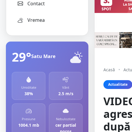
Contact
Vremea
29°
Satu Mare
Acasă
•
Actu
Actualitate
Umiditate
Vânt
38%
2.5 m/s
VIDEO
agres
Presiune
Nebulozitate
după 
1004.1 mb
cer partial
noros