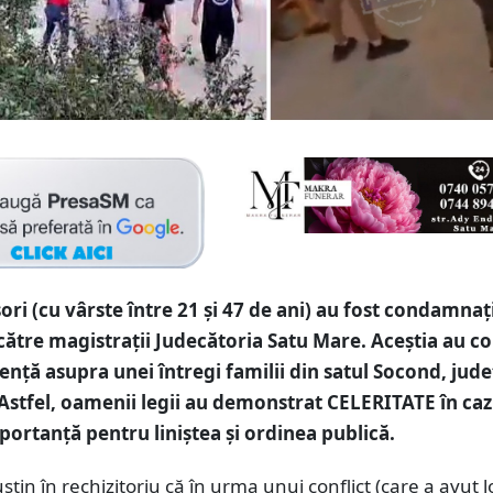
ri (cu vârste între 21 și 47 de ani) au fost condamnați
către magistrații Judecătoria Satu Mare. Aceștia au c
lență asupra unei întregi familii din satul Socond, jude
Astfel, oamenii legii au demonstrat CELERITATE în caz
ortanță pentru liniștea și ordinea publică.
sțin în rechizitoriu că în urma unui conflict (care a avut l