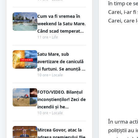
în timp ce s
Carei, i-ar f
Cum va fi vremea în
Carei, care 
weekend la Satu Mare.
Când scad temperat...
11 ore • Life
Satu Mare, sub
avertizare de caniculă
și furtuni. Se anunță ...
10 ore • Locale
FOTO/VIDEO. Bilanțul
inconștienților! Zeci de
incendii și he...
10 ore • Locale
În urma acti
polițiștii au
Mircea Govor, atac la
adresa premierului Ilie