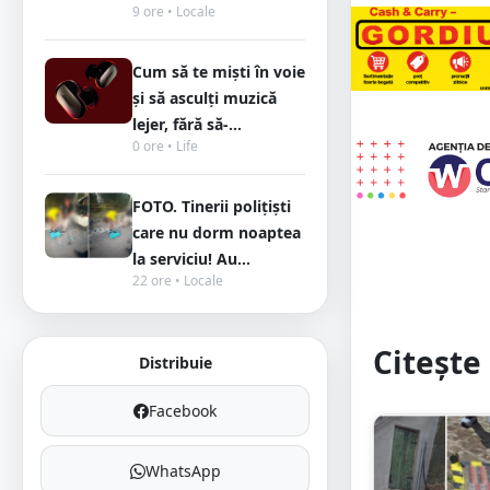
9 ore • Locale
Cum să te miști în voie
și să asculți muzică
lejer, fără să-...
0 ore • Life
FOTO. Tinerii polițiști
care nu dorm noaptea
la serviciu! Au...
22 ore • Locale
Citește 
Distribuie
Facebook
WhatsApp