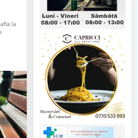
afla la
u