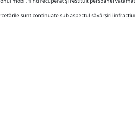
fonul mobil, fiind recuperat și restituit persoanei vătăma
rcetările sunt continuate sub aspectul săvârșirii infracțiu