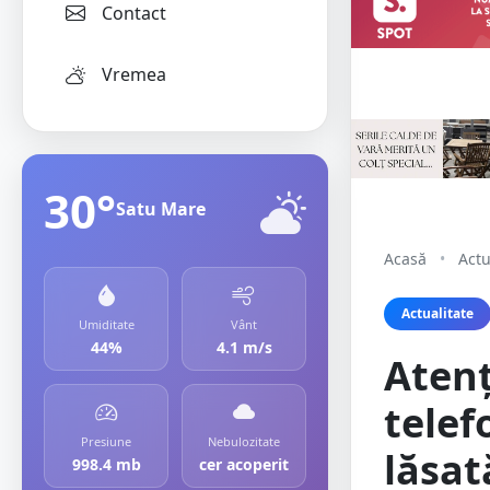
Contact
Vremea
30°
Satu Mare
Acasă
•
Actu
Actualitate
Umiditate
Vânt
44%
4.1 m/s
Atenț
telef
Presiune
Nebulozitate
lăsat
998.4 mb
cer acoperit