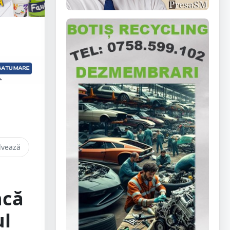
lvează
ncă
ul