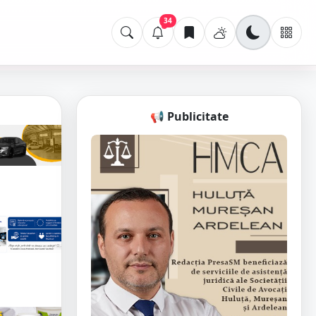
34
📢 Publicitate