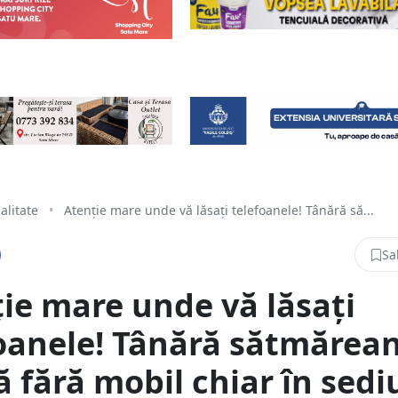
alitate
•
Atenție mare unde vă lăsați telefoanele! Tânără să...
Sa
ie mare unde vă lăsați
oanele! Tânără sătmărea
ă fără mobil chiar în sedi