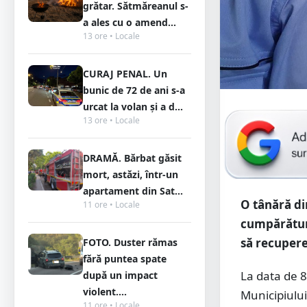
grătar. Sătmăreanul s-
a ales cu o amend...
13 ore • Locale
CURAJ PENAL. Un
bunic de 72 de ani s-a
urcat la volan și a d...
13 ore • Locale
DRAMĂ. Bărbat găsit
mort, astăzi, într-un
apartament din Sat...
O tânără di
11 ore • Locale
cumpărături.
să recupere
FOTO. Duster rămas
fără puntea spate
La data de 8 i
după un impact
violent....
Municipiului
11 ore • Locale