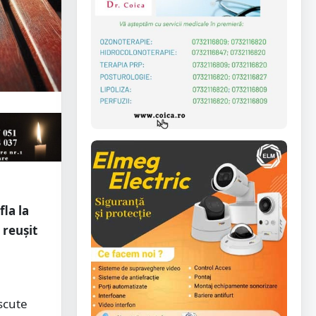
la la
 reușit
scute