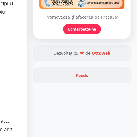
cipiul
iul
Promovează-ți afacerea pe PresaSM
Contactează-ne
Dezvoltat cu
❤
de
Ottoweb
Feeds
 a.c,
e ar fi