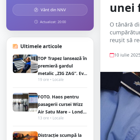
unei 
Vânt din NNV
Actualizat: 20:00
O tânără di
cumpărături
reușit să re
Ultimele articole
10 iulie 202
TOP Trapez lansează în
premieră gardul
metalic „ZIG ZAG”. Ev...
19 ore • Locale
FOTO. Haos pentru
pasagerii cursei Wizz
Air Satu Mare – Lond...
13 ore • Locale
Distracție scumpă la