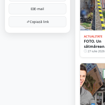
E-mail
Copiază link
ACTUALITATE
FOTO. Un
sătmărean
prins în
27 iulie 2026
rețeaua
țigărilor
ilegale.
Mascații i-
bătut la uș