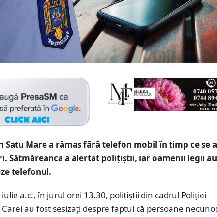
n Satu Mare a rămas fără telefon mobil în timp ce se af
 Sătmăreanca a alertat polițiștii, iar oamenii legii au
ze telefonul.
ulie a.c., în jurul orei 13.30, polițiștii din cadrul Poliției
 Carei au fost sesizați despre faptul că persoane necuno