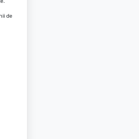
te.
nii de