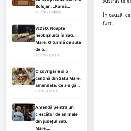
sustras tele
Bolojan: „Româ...
10 ore • Politică
În cauză, ce
furt.
VIDEO. Noapte
neobișnuită în Satu
Mare. O turmă de sute
de o...
10 ore • Locale
O covrigărie și o
cantină din Satu Mare,
amendate. Ce s-a gă...
9 ore • Locale
Amendă pentru un
crescător de animale
din județul Satu
Mare....