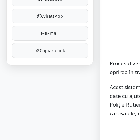
WhatsApp
E-mail
Copiază link
Procesul-ver
oprirea în tr
Acest sistem
date cu ajuto
Poliție Ruti
carosabile, m