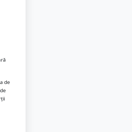
ară
ea de
 de
ții