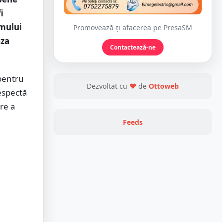
i
imului
Promovează-ți afacerea pe PresaSM
eza
Contactează-ne
 pentru
Dezvoltat cu
❤
de
Ottoweb
espectă
re a
Feeds