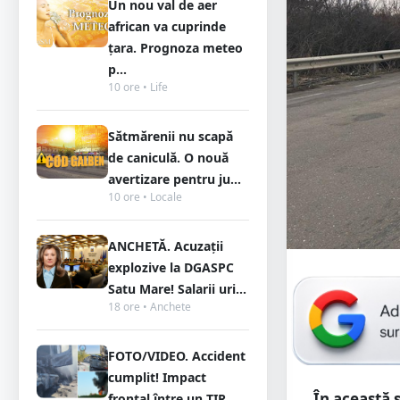
Un nou val de aer
african va cuprinde
țara. Prognoza meteo
p...
10 ore • Life
Sătmărenii nu scapă
de caniculă. O nouă
avertizare pentru ju...
10 ore • Locale
ANCHETĂ. Acuzații
explozive la DGASPC
Satu Mare! Salarii uri...
18 ore • Anchete
FOTO/VIDEO. Accident
cumplit! Impact
În această
frontal între un TIR