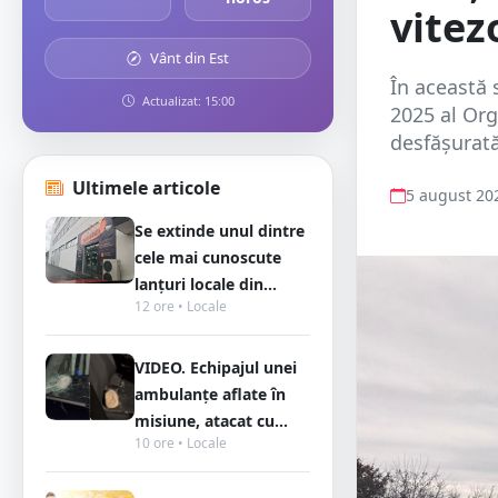
vite
Vânt din Est
În această
Actualizat: 15:00
2025 al Org
desfășurată
Ultimele articole
5 august 20
Se extinde unul dintre
cele mai cunoscute
lanțuri locale din...
12 ore • Locale
VIDEO. Echipajul unei
ambulanțe aflate în
misiune, atacat cu...
10 ore • Locale