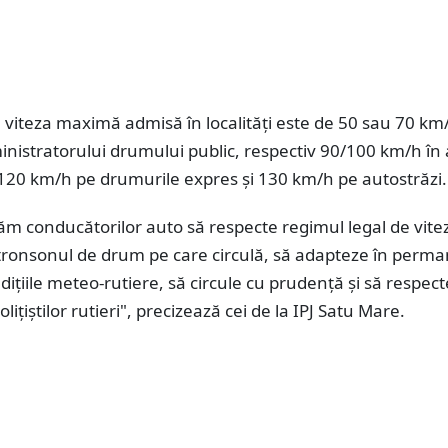
viteza maximă admisă în localități este de 50 sau 70 km
nistratorului drumului public, respectiv 90/100 km/h în 
r, 120 km/h pe drumurile expres și 130 km/h pe autostrăzi.
 conducătorilor auto să respecte regimul legal de vite
 tronsonul de drum pe care circulă, să adapteze în perm
ndițiile meteo-rutiere, să circule cu prudență și să respect
ițiștilor rutieri", precizează cei de la IPJ Satu Mare.