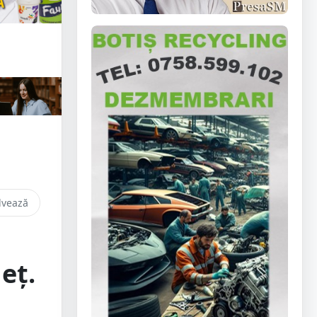
lvează
eț.