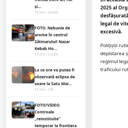
și...
2025 al Org
16 ore • Locale
desfășurată
legal de vi
FOTO. Nebunie de
excesivă.
arome în centrul
Sătmarului! Nazar
Polițiștii r
Kebab Ho...
depistarea 
15 ore • Locale
regimul leg
traficului r
La ce ore va putea fi
observată eclipsa de
soare la Satu Mar...
12 ore • Life
FOTO/VIDEO.
Controale
„reinstituite”
temporar la frontiera