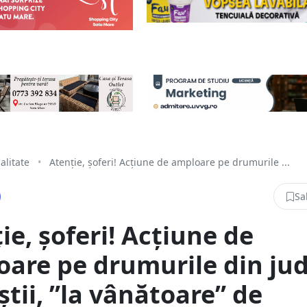
alitate
•
Atenție, șoferi! Acțiune de amploare pe drumurile ...
Sa
ie, șoferi! Acțiune de
are pe drumurile din jud
iștii, ”la vânătoare” de