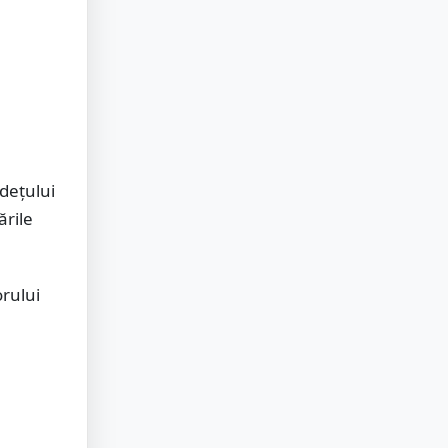
udețului
ările
orului