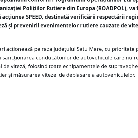
anizaţiei Poliţiilor Rutiere din Europa (ROADPOL), va f
 acțiunea SPEED, destinată verificării respectării reg
teză și prevenirii evenimentelor rutiere cauzate de vit
utieri acționează pe raza județului Satu Mare, cu prioritate
și sancționarea conducătorilor de autovehicule care nu r
al de viteză, folosind toate echipamentele de supraveghe
utier și măsurarea vitezei de deplasare a autovehiculelor.