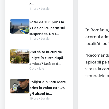
c...
11 ore • Locale
Șofer de TIR, prins la
71 de ani cu permisul
În România, 
suspendat. Un t...
acordul admi
11 ore • Locale
localitățilo
Vrei să te bucuri de
"Recomandăm
liniște în curte după-
aplicabil pe
amiaza? Iată ce d...
viteza la co
0 ore • Life
semnalele pol
Polițist din Satu Mare,
prins la volan cu 1,75
g/l alcool în...
19 ore • Locale