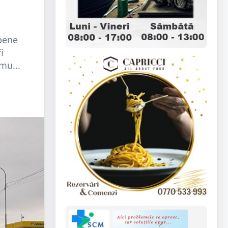
pene
i
mu...