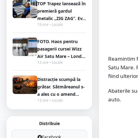
TOP Trapez lansează în
premieră gardul
metalic „ZIG ZAG”. Ev...
19 ore • Locale
FOTO. Haos pentru
pasagerii cursei Wizz
Air Satu Mare – Lond...
Reamintim fa
13 ore • Locale
Satu Mare. R
fiind ulterio
Distracție scumpă la
grătar. Sătmăreanul s-
Abaterile su
a ales cu o amend...
auto.
13 ore • Locale
Distribuie
Facebook