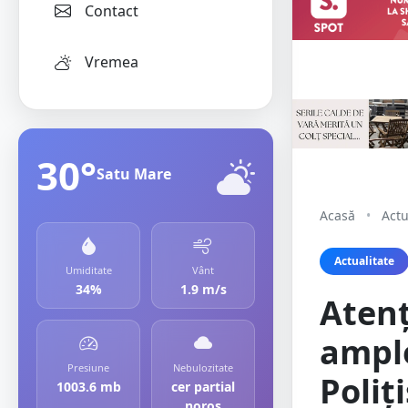
Contact
Vremea
30°
Satu Mare
Acasă
•
Actu
Actualitate
Umiditate
Vânt
34%
1.9 m/s
Atenț
amplo
Presiune
Nebulozitate
Poliț
1003.6 mb
cer partial
noros