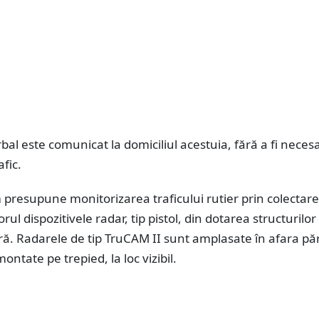
bal este comunicat la domiciliul acestuia, fără a fi neces
afic.
 presupune monitorizarea traficului rutier prin colectar
rul dispozitivele radar, tip pistol, din dotarea structurilor
eră. Radarele de tip TruCAM II sunt amplasate în afara păr
ontate pe trepied, la loc vizibil.