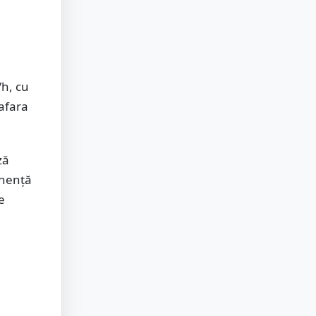
/h, cu
afara
ză
anență
e