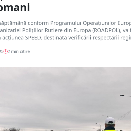
zomani
 săptămână conform Programului Operațiunilor Euro
anizaţiei Poliţiilor Rutiere din Europa (ROADPOL), va f
 acțiunea SPEED, destinată verificării respectării regi
25
2 min citire