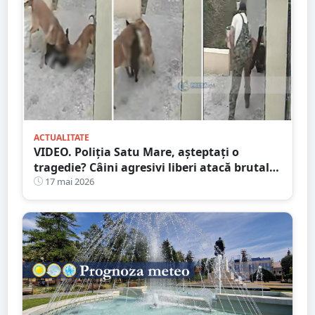
ACTUALITATE
VIDEO. Poliția Satu Mare, așteptați o
tragedie? Câini agresivi liberi atacă brutal
pe stradă chiar în fața stăpânului
17 mai 2026