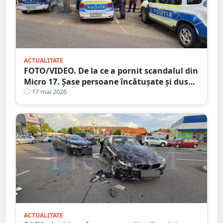
ACTUALITATE
FOTO/VIDEO. De la ce a pornit scandalul din
Micro 17. Șase persoane încătușate și duse
la secție
17 mai 2026
ACTUALITATE