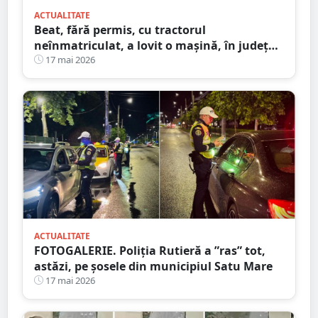
ACTUALITATE
Beat, fără permis, cu tractorul
neînmatriculat, a lovit o mașină, în județul
Satu Mare
17 mai 2026
ACTUALITATE
FOTOGALERIE. Poliția Rutieră a ”ras” tot,
astăzi, pe șosele din municipiul Satu Mare
17 mai 2026