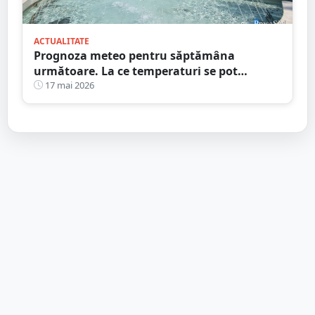
ACTUALITATE
Prognoza meteo pentru săptămâna
următoare. La ce temperaturi se pot
aștepta sătmărenii
17 mai 2026