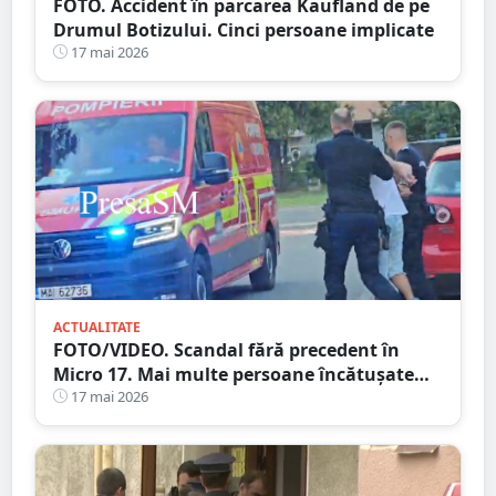
FOTO. Accident în parcarea Kaufland de pe
Drumul Botizului. Cinci persoane implicate
17 mai 2026
ACTUALITATE
FOTO/VIDEO. Scandal fără precedent în
Micro 17. Mai multe persoane încătușate
după o bătaie izbucnită pe stradă
17 mai 2026