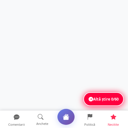
Altă știre
0/60
Anchete
Comentarii
Politică
Necitite