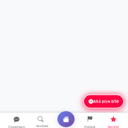
Altă știre
0/59
Anchete
Comentarii
Politică
Necitite