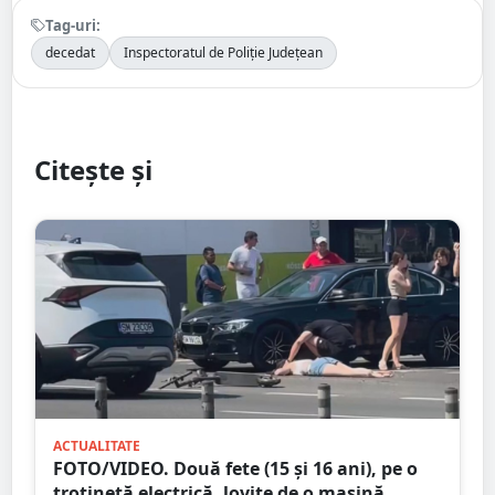
Tag-uri:
decedat
Inspectoratul de Poliție Județean
Citește și
ACTUALITATE
FOTO/VIDEO. Două fete (15 și 16 ani), pe o
trotinetă electrică, lovite de o mașină