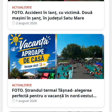
ACTUALITATE
FOTO. Accident în lanț, cu victimă. Două
mașini în șanț, în județul Satu Mare
2 august 2026
ACTUALITATE
FOTO. Ștrandul termal Tășnad- alegerea
perfectă pentru o vacanță în nord-vestul
României
1 august 2026