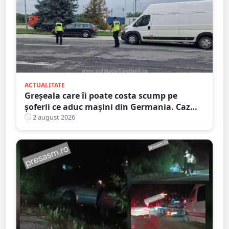
ACTUALITATE
Greșeala care îi poate costa scump pe
șoferii ce aduc mașini din Germania. Caz
descoperit în Satu Mare
2 august 2026