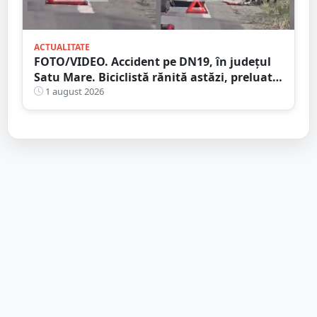
ACTUALITATE
FOTO/VIDEO. Accident pe DN19, în județul
Satu Mare. Biciclistă rănită astăzi, preluată
de Ambulanță
1 august 2026