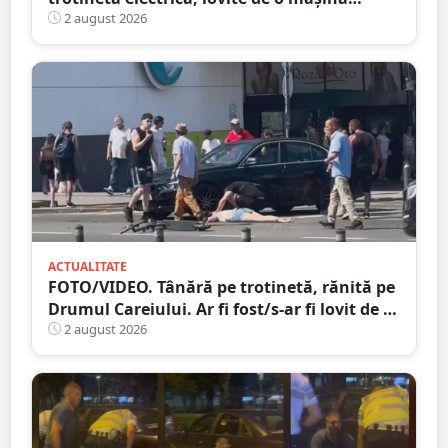
trotinetă lângă mall-ul NEPI
2 august 2026
ACTUALITATE
FOTO/VIDEO. Tânără pe trotinetă, rănită pe
Drumul Careiului. Ar fi fost/s-ar fi lovit de o
mașină
2 august 2026