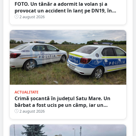
FOTO. Un tânăr a adormit la volan și a
provocat un accident în lanț pe DN19, în
județul Satu Mare
2 august 2026
ACTUALITATE
Crimă șocantă în județul Satu Mare. Un
bărbat a fost ucis pe un câmp, iar un
adolescent este în custodia poliției
2 august 2026