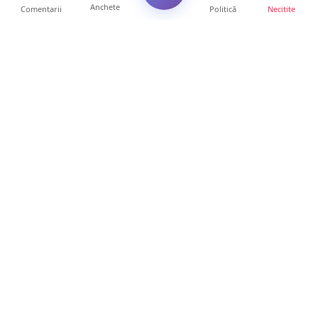
Anchete
Comentarii
Politică
Necitite
Ultimele articole
FOTO. Accident în sensul giratoriu din Micro
17. Motociclist...
18 ore • Locale
Mesaj emoționant al unei mame pentru
medicii de la Spitalul ...
17 ore • Locale
Tânăr de 23 de ani, recrutat pentru furturi în
serie. Primea...
16 ore • Locale
Se extinde unul dintre cele mai cunoscute
lanțuri locale din...