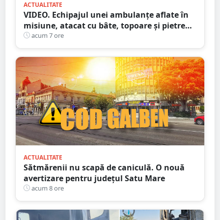
ACTUALITATE
VIDEO. Echipajul unei ambulanțe aflate în
misiune, atacat cu bâte, topoare și pietre
într-un județ din țară. Totul din cauza
acum 7 ore
zvonurilor de pe Tik Tok
ACTUALITATE
Sătmărenii nu scapă de caniculă. O nouă
avertizare pentru județul Satu Mare
acum 8 ore