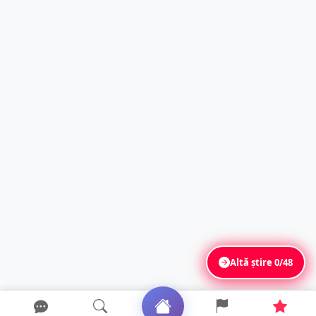
Altă știre
0/48