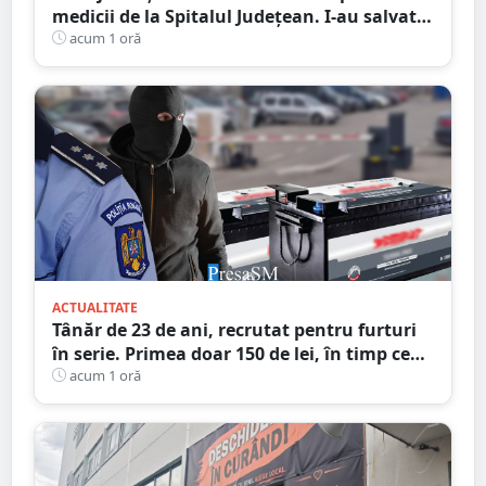
medicii de la Spitalul Județean. I-au salvat
copilul după ani de încercări fără rezultat
acum 1 oră
ACTUALITATE
Tânăr de 23 de ani, recrutat pentru furturi
în serie. Primea doar 150 de lei, în timp ce
complicii dispăreau cu prada
acum 1 oră