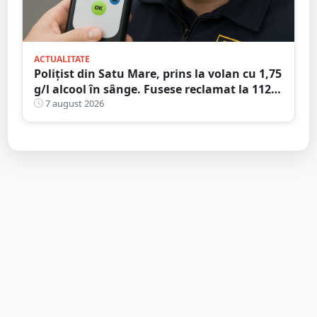
ACTUALITATE
Polițist din Satu Mare, prins la volan cu 1,75
g/l alcool în sânge. Fusese reclamat la 112
că circula pe contrasens
7 august 2026