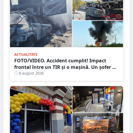
ACTUALITATE
FOTO/VIDEO. Accident cumplit! Impact
frontal între un TIR și o mașină. Un șofer a
murit carbonizat
8 august 2026