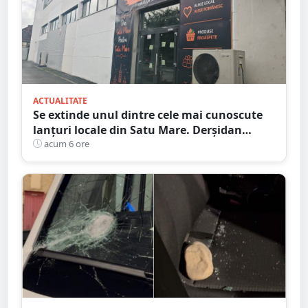
ACTUALITATE
Se extinde unul dintre cele mai cunoscute
lanțuri locale din Satu Mare. Derșidan
pregătește o investiție importantă
acum 6 ore