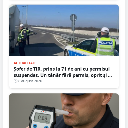
ACTUALITATE
Șofer de TIR, prins la 71 de ani cu permisul
suspendat. Un tânăr fără permis, oprit și el
la Petea
8 august 2026