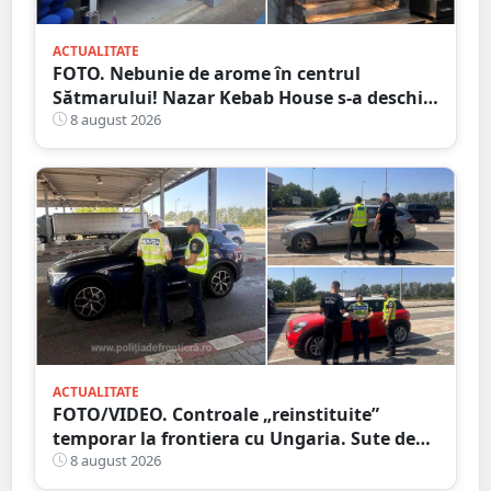
ACTUALITATE
FOTO. Nebunie de arome în centrul
Sătmarului! Nazar Kebab House s-a deschis
cu șaorma la 20 de lei, azi și mâine
8 august 2026
ACTUALITATE
FOTO/VIDEO. Controale „reinstituite”
temporar la frontiera cu Ungaria. Sute de
persoane și mașini, verificate în județul
8 august 2026
Satu Mare