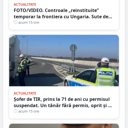
ACTUALITATE
FOTO/VIDEO. Controale „reinstituite”
temporar la frontiera cu Ungaria. Sute de
persoane și mașini, verificate în județul
acum 15 ore
Satu Mare
ACTUALITATE
Șofer de TIR, prins la 71 de ani cu permisul
suspendat. Un tânăr fără permis, oprit și el
la Petea
acum 15 ore