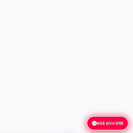
Altă știre
0/60