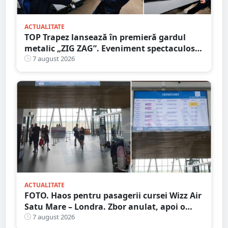
ACTUALITATE
TOP Trapez lansează în premieră gardul
metalic „ZIG ZAG”. Eveniment spectaculos
în Grădina Romei
7 august 2026
ACTUALITATE
FOTO. Haos pentru pasagerii cursei Wizz Air
Satu Mare – Londra. Zbor anulat, apoi o
nouă întârziere. Fără explicații clare
7 august 2026