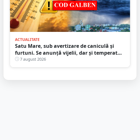
ACTUALITATE
Satu Mare, sub avertizare de caniculă și
furtuni. Se anunță vijelii, dar și temperaturi
ridicate. Avertizarea ANM
7 august 2026