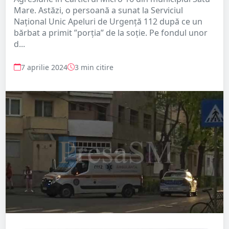
Mare. Astăzi, o persoană a sunat la Serviciul
Național Unic Apeluri de Urgență 112 după ce un
bărbat a primit ”porția” de la soție. Pe fondul unor
d...
7 aprilie 2024
3 min citire