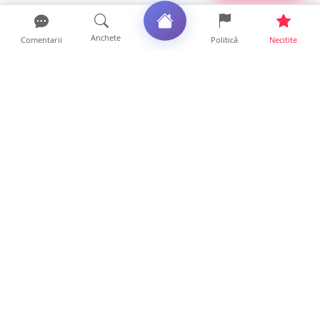
Anchete
Comentarii
Politică
Necitite
Ultimele articole
ANCHETĂ. Acuzații explozive la DGASPC
Satu Mare! Salarii uri...
18 ore • Anchete
FOTO/VIDEO. Accident cumplit! Impact
frontal între un TIR și...
16 ore • Locale
FOTO. Nebunie de arome în centrul
Sătmarului! Nazar Kebab Ho...
15 ore • Locale