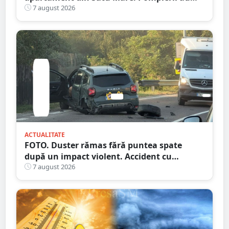
spart ușa
7 august 2026
ACTUALITATE
FOTO. Duster rămas fără puntea spate
după un impact violent. Accident cu
implicarea unei mașini din Satu Mare
7 august 2026