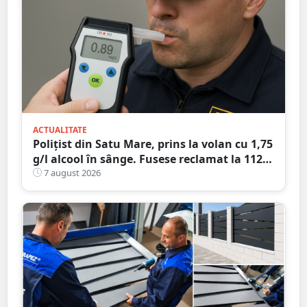
ACTUALITATE
Polițist din Satu Mare, prins la volan cu 1,75
g/l alcool în sânge. Fusese reclamat la 112
că circula pe contrasens
7 august 2026