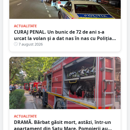
ACTUALITATE
CURAJ PENAL. Un bunic de 72 de ani s-a
urcat la volan și a dat nas în nas cu Poliția
Satu Mare
7 august 2026
ACTUALITATE
DRAMĂ. Bărbat găsit mort, astăzi, într-un
apartament din Satu Mare. Pompierii au