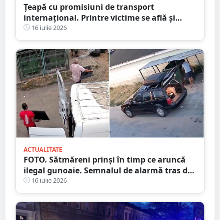
Țeapă cu promisiuni de transport
internațional. Printre victime se află și
persoane din județul Satu Mare
16 iulie 2026
ACTUALITATE
FOTO. Sătmăreni prinși în timp ce aruncă
ilegal gunoaie. Semnalul de alarmă tras de
Primărie
16 iulie 2026