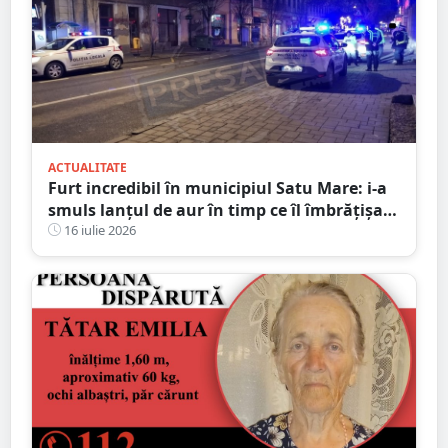
ACTUALITATE
Furt incredibil în municipiul Satu Mare: i-a
smuls lanțul de aur în timp ce îl îmbrățișa și
săruta
16 iulie 2026