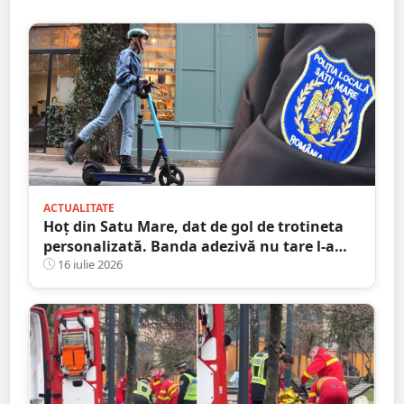
ACTUALITATE
Hoț din Satu Mare, dat de gol de trotineta
personalizată. Banda adezivă nu tare l-a
ajutat
16 iulie 2026