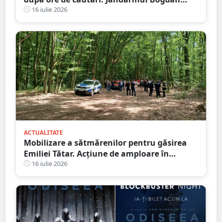
Moisi este eroul zilei
16 iulie 2026
ACTUALITATE
Mobilizare a sătmărenilor pentru găsirea
Emiliei Tătar. Acțiune de amploare în
Homoroade
16 iulie 2026