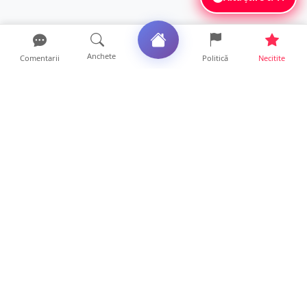
Anchete
Comentarii
Politică
Necitite
Ultimele articole
VIDEO. Echipajul unei ambulanțe aflate în
misiune, atacat cu...
10 ore • Locale
Un nou val de aer african va cuprinde țara.
Prognoza meteo p...
10 ore • Life
Sătmărenii nu scapă de caniculă. O nouă
avertizare pentru ju...
10 ore • Locale