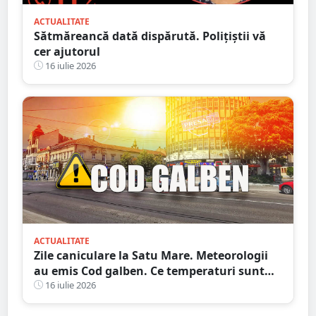
ACTUALITATE
Sătmăreancă dată dispărută. Polițiștii vă
cer ajutorul
16 iulie 2026
ACTUALITATE
Zile caniculare la Satu Mare. Meteorologii
au emis Cod galben. Ce temperaturi sunt
așteptate și când expiră avertizarea meteo
16 iulie 2026