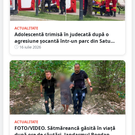
ACTUALITATE
Adolescentă trimisă în judecată după o
agresiune șocantă într-un parc din Satu
Mare. Victima a fost bătută până și-a
16 iulie 2026
pierdut cunoștința
ACTUALITATE
FOTO/VIDEO. Sătmăreancă găsită în viață
după ore de căutări. Jandarmul Bogdan