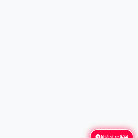
Altă știre
0/44