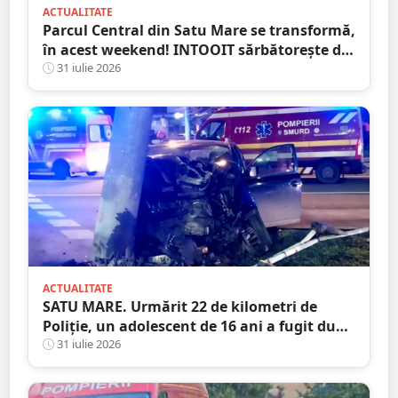
ACTUALITATE
Parcul Central din Satu Mare se transformă,
în acest weekend! INTOOIT sărbătorește doi
ani printr-un eveniment spectaculos
31 iulie 2026
ACTUALITATE
SATU MARE. Urmărit 22 de kilometri de
Poliție, un adolescent de 16 ani a fugit după
ce a spulberat un stâlp
31 iulie 2026