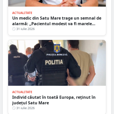
ACTUALITATE
Un medic din Satu Mare trage un semnal de
alarmă: „Pacientul modest va fi marele
perdant”
31 iulie 2026
ACTUALITATE
Individ căutat în toată Europa, reținut în
județul Satu Mare
31 iulie 2026