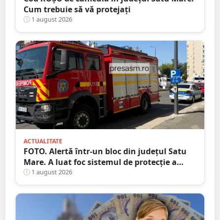
Cum trebuie să vă protejați
1 august 2026
ACTUALITATE
FOTO. Alertă într-un bloc din județul Satu
Mare. A luat foc sistemul de protecție a
gazelor
1 august 2026