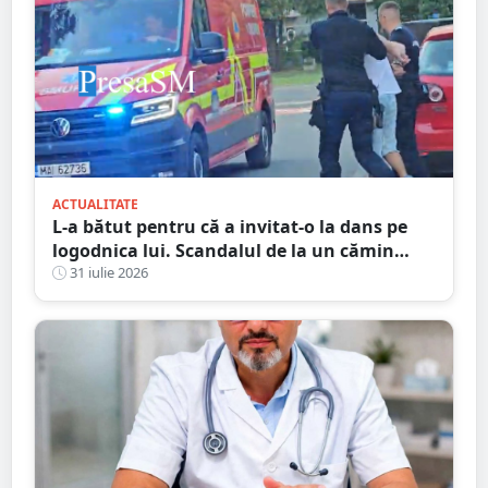
ACTUALITATE
L-a bătut pentru că a invitat-o la dans pe
logodnica lui. Scandalul de la un cămin
cultural s-a încheiat cu condamnări și
31 iulie 2026
despăgubiri