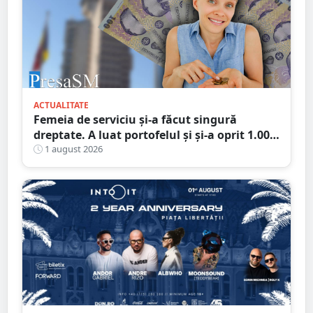
ACTUALITATE
Femeia de serviciu și-a făcut singură
dreptate. A luat portofelul și și-a oprit 1.000
de lei: „Ăștia mi se cuvin, sunt pentru
1 august 2026
curățenie”