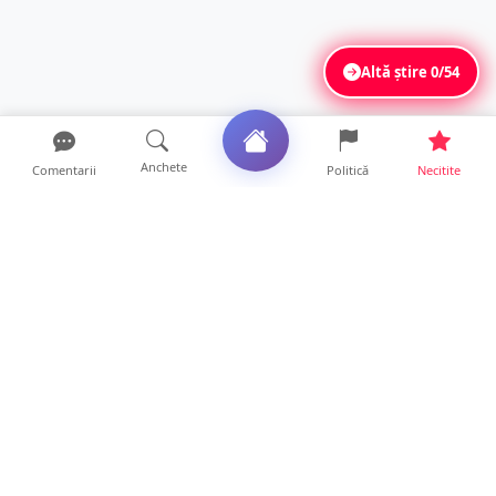
Altă știre
0/54
Anchete
Comentarii
Politică
Necitite
Ultimele articole
VIDEO. Soluție inedită împotriva arșiței. Ce
metodă de răcor...
13 ore • Life
Șofer de ATV, rănit după ce s-a răsturnat pe
un drum foresti...
13 ore • Locale