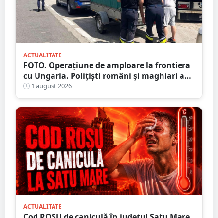
ACTUALITATE
FOTO. Operațiune de amploare la frontiera
cu Ungaria. Polițiști români și maghiari au
verificat sute de persoane
1 august 2026
ACTUALITATE
Cod ROȘU de caniculă în județul Satu Mare.