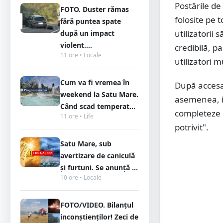
Postările de
FOTO. Duster rămas
folosite pe 
fără puntea spate
utilizatorii
după un impact
violent....
credibilă, p
11 ore • Locale
utilizatori 
Cum va fi vremea în
După accesar
weekend la Satu Mare.
asemenea, im
Când scad temperat...
completeze u
11 ore • Life
potrivit".
Satu Mare, sub
avertizare de caniculă
și furtuni. Se anunță ...
10 ore • Locale
FOTO/VIDEO. Bilanțul
inconștienților! Zeci de