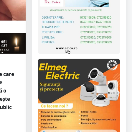
e care
e
ă o
sește
ublic