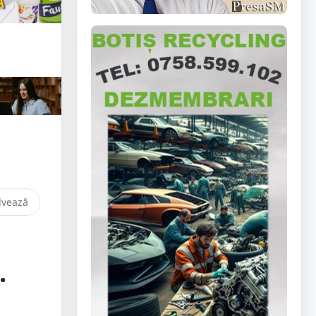
lvează
.