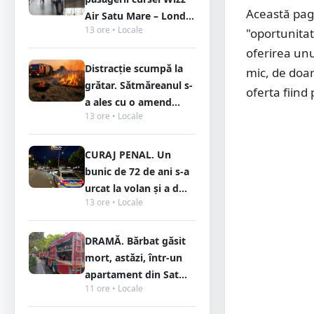
Această pagi
Air Satu Mare – Lond...
13 ore • Locale
"oportunitat
oferirea unu
Distracție scumpă la
mic, de doar
grătar. Sătmăreanul s-
oferta fiind 
a ales cu o amend...
13 ore • Locale
CURAJ PENAL. Un
bunic de 72 de ani s-a
urcat la volan și a d...
13 ore • Locale
DRAMĂ. Bărbat găsit
mort, astăzi, într-un
apartament din Sat...
11 ore • Locale