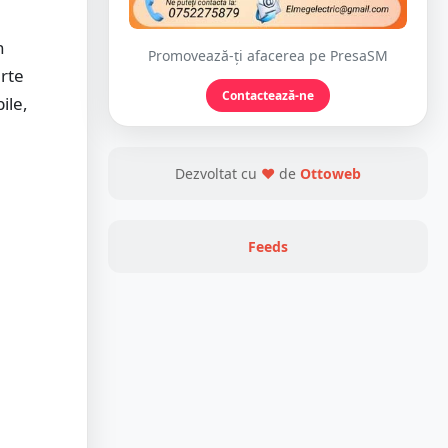
n
Promovează-ți afacerea pe PresaSM
arte
Contactează-ne
ile,
Dezvoltat cu
❤
de
Ottoweb
Feeds