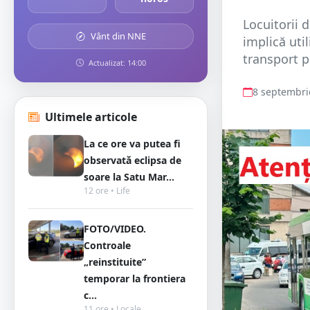
Locuitorii 
Vânt din NNE
implică uti
transport p
Actualizat: 14:00
8 septembri
Ultimele articole
La ce ore va putea fi
observată eclipsa de
soare la Satu Mar...
12 ore • Life
FOTO/VIDEO.
Controale
„reinstituite”
temporar la frontiera
c...
11 ore • Locale