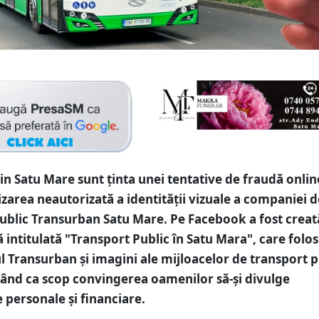
din Satu Mare sunt ținta unei tentative de fraudă onlin
lizarea neautorizată a identității vizuale a companiei d
ublic Transurban Satu Mare. Pe Facebook a fost creat
ă intitulată "Transport Public în Satu Mara", care folo
ul Transurban și imagini ale mijloacelor de transport p
vând ca scop convingerea oamenilor să-și divulge
e personale și financiare.