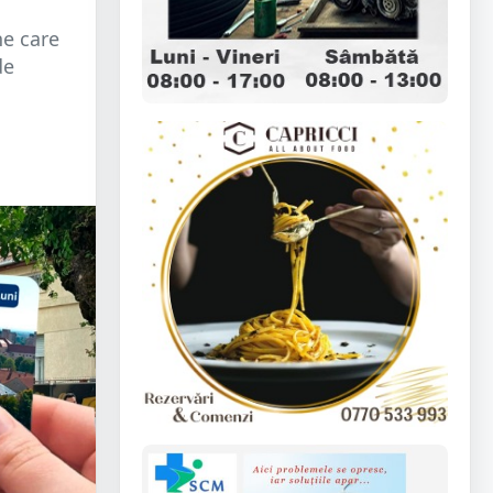
ne care
de