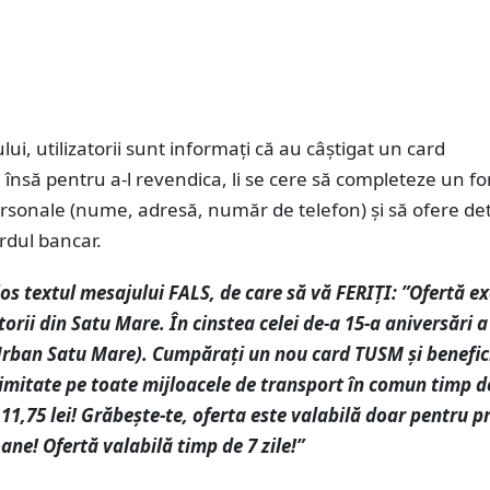
lui, utilizatorii sunt informați că au câștigat un card
însă pentru a-l revendica, li se cere să completeze un f
rsonale (nume, adresă, număr de telefon) și să ofere det
rdul bancar.
s textul mesajului FALS, de care să vă FERIȚI:
”Ofertă ex
torii din Satu Mare. În cinstea celei de-a 15-a aniversări
Urban Satu Mare). Cumpărați un nou card TUSM și benefic
limitate pe toate mijloacele de transport în comun timp de
11,75 lei! Grăbește-te, oferta este valabilă doar pentru p
ane! Ofertă valabilă timp de 7 zile!”