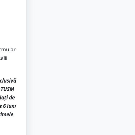
ormular
alii
clusivă
 a TUSM
iați de
 6 luni
rimele