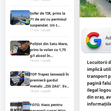
Șofer de TIR, prins la
71 de ani cu permisul
suspendat. Un t...
11 ore • Locale
Polițist din Satu Mare,
prins la volan cu 1,75
g/l alcool în...
19 ore • Locale
Locuitorii 
implică uti
TOP Trapez lansează în
transport p
premieră gardul
pagină fals
metalic „ZIG ZAG”. Ev...
ilegal logo
19 ore • Locale
din oraș, a
informațiil
FOTO. Haos pentru
pasagerii cursei Wizz