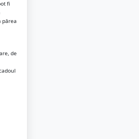
t fi
ă
 a părea
care, de
 cadoul