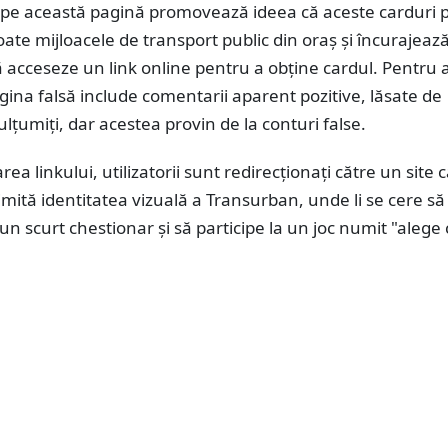
 pe această pagină promovează ideea că aceste carduri po
toate mijloacele de transport public din oraș și încurajeaz
 să acceseze un link online pentru a obține cardul. Pentru
agina falsă include comentarii aparent pozitive, lăsate de
mulțumiți, dar acestea provin de la conturi false.
ea linkului, utilizatorii sunt redirecționați către un site 
ită identitatea vizuală a Transurban, unde li se cere să
n scurt chestionar și să participe la un joc numit "alege