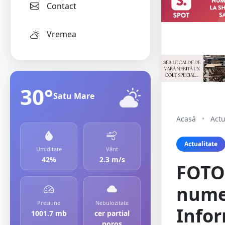
Contact
Vremea
30°
Satu Mare
Acasă
•
Actu
Actualitate
Umiditate
Vânt
42%
2.3 m/s
FOTO.
nume
Presiune
Nebulozitate
Infor
1001.7 mb
cer partial
noros