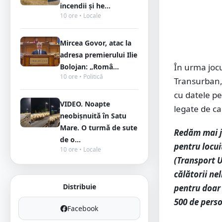
incendii și he...
10 ore • Locale
Mircea Govor, atac la
adresa premierului Ilie
În urma jocu
Bolojan: „Româ...
10 ore • Politică
Transurban, 
cu datele pe
VIDEO. Noapte
legate de ca
neobișnuită în Satu
Mare. O turmă de sute
Redăm mai jo
de o...
pentru locui
10 ore • Locale
(Transport 
călătorii ne
Distribuie
pentru doar 
500 de perso
Facebook