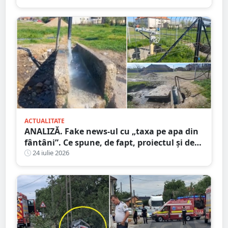
ACTUALITATE
ANALIZĂ. Fake news-ul cu „taxa pe apa din
fântâni”. Ce spune, de fapt, proiectul și de
unde a pornit dezinformarea
24 iulie 2026