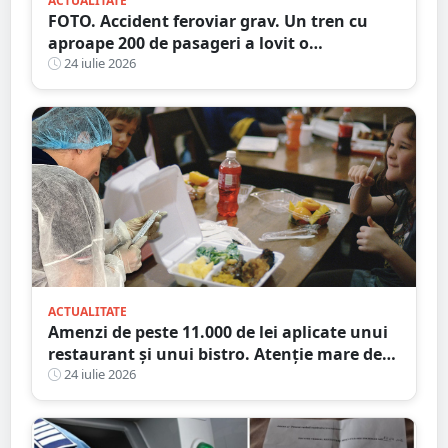
ACTUALITATE
FOTO. Accident feroviar grav. Un tren cu
aproape 200 de pasageri a lovit o
autocisternă, care a luat foc
24 iulie 2026
ACTUALITATE
Amenzi de peste 11.000 de lei aplicate unui
restaurant și unui bistro. Atenție mare de
unde mâncați
24 iulie 2026