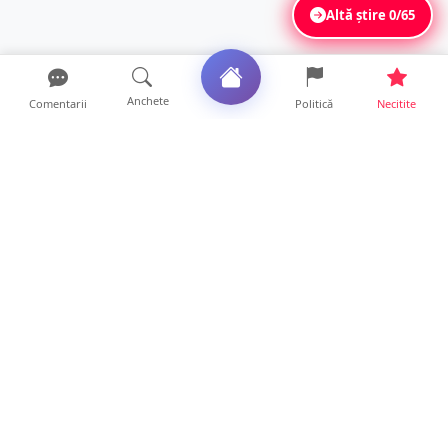
Altă știre
0/65
Anchete
Comentarii
Politică
Necitite
Ultimele articole
Polițist din Satu Mare, prins la volan cu 1,75
g/l alcool în...
19 ore • Locale
TOP Trapez lansează în premieră gardul
metalic „ZIG ZAG”. Ev...
19 ore • Locale
FOTO. Haos pentru pasagerii cursei Wizz Air
Satu Mare – Lond...