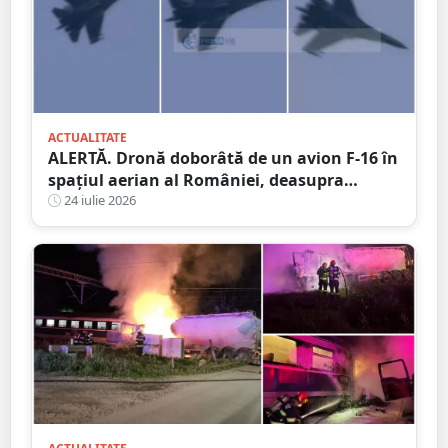
ACTUALITATE
ALERTĂ. Dronă doborâtă de un avion F-16 în
spațiul aerian al României, deasupra
județului Buzău
24 iulie 2026