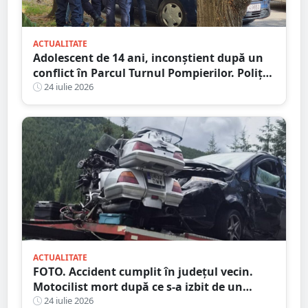
ACTUALITATE
Adolescent de 14 ani, inconștient după un
conflict în Parcul Turnul Pompierilor. Poliția
a deschis dosar penal
24 iulie 2026
ACTUALITATE
FOTO. Accident cumplit în județul vecin.
Motocilist mort după ce s-a izbit de un
copac și un microbuz
24 iulie 2026