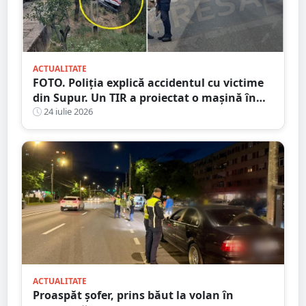
ACTUALITATE
FOTO. Poliția explică accidentul cu victime
din Supur. Un TIR a proiectat o mașină în
șanț
24 iulie 2026
ACTUALITATE
Proaspăt șofer, prins băut la volan în