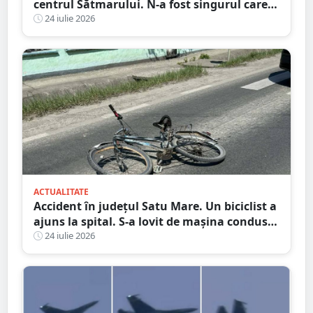
centrul Sătmarului. N-a fost singurul care a
călcat pe bec
24 iulie 2026
ACTUALITATE
Accident în județul Satu Mare. Un biciclist a
ajuns la spital. S-a lovit de mașina condusă
de un tânăr șofer
24 iulie 2026