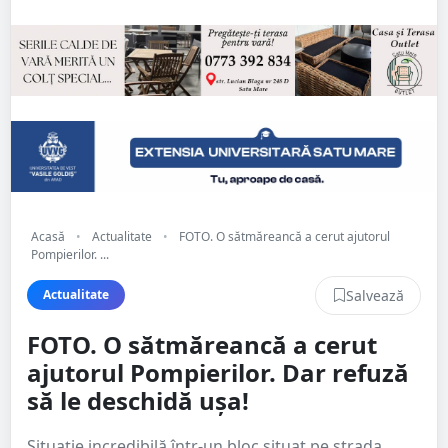
Acasă
•
Actualitate
•
FOTO. O sătmăreancă a cerut ajutorul
Pompierilor. ...
Salvează
Actualitate
FOTO. O sătmăreancă a cerut
ajutorul Pompierilor. Dar refuză
să le deschidă ușa!
Situație incredibilă într-un bloc situat pe strada