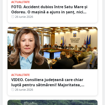
ACTUALITATE
FOTO. Accident dubios între Satu Mare și
Odoreu. O mașină a ajuns in șanț, nici
urmă de sofer
26 iunie 2026
ACTUALITATE
VIDEO. Consiliera județeană care chiar
luptă pentru sătmăreni! Majoritatea,
”acontată” să doarmă-n scaun
26 iunie 2026