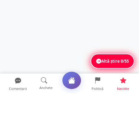
Altă știre
0/55
Anchete
Comentarii
Politică
Necitite
Ultimele articole
FOTO/VIDEO. Controale „reinstituite”
temporar la frontiera c...
11 ore • Locale