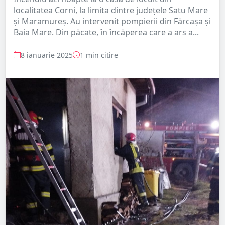
localitatea Corni, la limita dintre județele Satu Mare
și Maramureș. Au intervenit pompierii din Fărcașa și
Baia Mare. Din păcate, în încăperea care a ars a...
8 ianuarie 2025
1 min citire