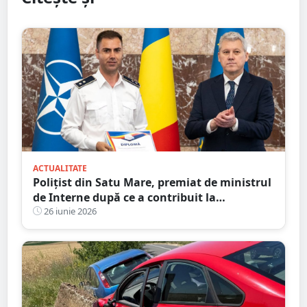
ACTUALITATE
Polițist din Satu Mare, premiat de ministrul
de Interne după ce a contribuit la
destructurarea unei rețele de contrabandă
26 iunie 2026