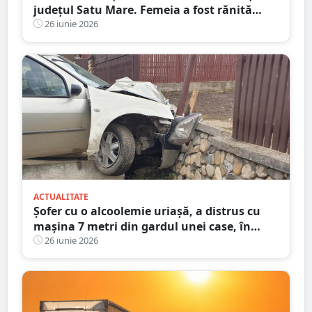
județul Satu Mare. Femeia a fost rănită
grav
26 iunie 2026
ACTUALITATE
Șofer cu o alcoolemie uriașă, a distrus cu
mașina 7 metri din gardul unei case, în
județul Satu Mare
26 iunie 2026