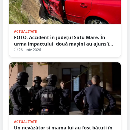
ACTUALITATE
FOTO. Accident în județul Satu Mare. În
urma impactului, două mașini au ajuns în
șanț
26 iunie 2026
ACTUALITATE
Un nevăzător și mama lui au fost bătuți în