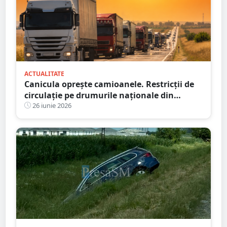
ACTUALITATE
Canicula oprește camioanele. Restricții de
circulație pe drumurile naționale din
județul Satu Mare
26 iunie 2026