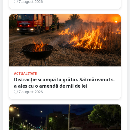
nouă întârziere. Fără explicații clare
7 august 2026
ACTUALITATE
Distracție scumpă la grătar. Sătmăreanul s-
a ales cu o amendă de mii de lei
7 august 2026