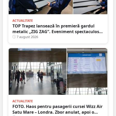
ACTUALITATE
TOP Trapez lansează în premieră gardul
metalic „ZIG ZAG”. Eveniment spectaculos
în Grădina Romei
7 august 2026
ACTUALITATE
FOTO. Haos pentru pasagerii cursei Wizz Air
Satu Mare – Londra. Zbor anulat, apoi o