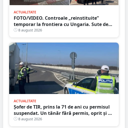
ACTUALITATE
FOTO/VIDEO. Controale „reinstituite”
temporar la frontiera cu Ungaria. Sute de
persoane și mașini, verificate în județul
8 august 2026
Satu Mare
ACTUALITATE
Șofer de TIR, prins la 71 de ani cu permisul
suspendat. Un tânăr fără permis, oprit și el
la Petea
8 august 2026