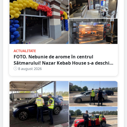
ACTUALITATE
FOTO. Nebunie de arome în centrul
Sătmarului! Nazar Kebab House s-a deschis
cu șaorma la 20 de lei, azi și mâine
8 august 2026