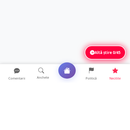
Altă știre
0/45
Anchete
Comentarii
Politică
Necitite
Ultimele articole
FOTO. Imagini dramatice. Pești sufocați pe
lacul Călinești. ...
14 ore • Locale