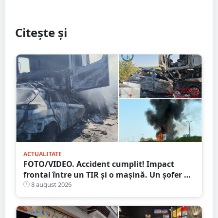
Citește și
ACTUALITATE
FOTO/VIDEO. Accident cumplit! Impact
frontal între un TIR și o mașină. Un șofer a
murit carbonizat
8 august 2026