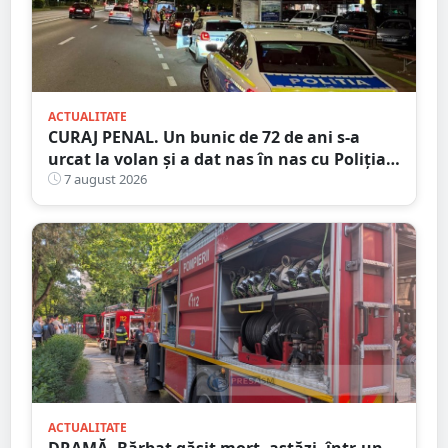
ACTUALITATE
CURAJ PENAL. Un bunic de 72 de ani s-a
urcat la volan și a dat nas în nas cu Poliția
Satu Mare
7 august 2026
ACTUALITATE
DRAMĂ. Bărbat găsit mort, astăzi, într-un